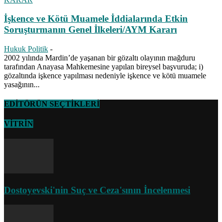
İşkence ve Kötü Muamele İddialarında Etkin
Soruşturmanın Genel İlkeleri/AYM Kararı
Hukuk Politik
-
2002 yılında Mardin’de yaşanan bir gözaltı olayının mağduru
tarafından Anayasa Mahkemesine yapılan bireysel başvuruda; i)
gözaltında işkence yapılması nedeniyle işkence ve kötü muamele
yasağının...
EDİTÖRÜN SEÇTİKLERİ
VİTRİN
Dostoyevski'nin Suç ve Ceza'sının İncelenmesi