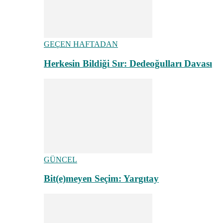
GEÇEN HAFTADAN
Herkesin Bildiği Sır: Dedeoğulları Davası
GÜNCEL
Bit(e)meyen Seçim: Yargıtay