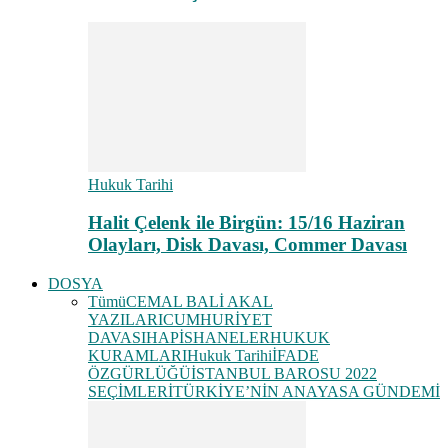
Hukuk Tarihi
Halit Çelenk ile Birgün: 15/16 Haziran
Olayları, Disk Davası, Commer Davası
DOSYA
Tümü
CEMAL BALİ AKAL
YAZILARI
CUMHURİYET
DAVASI
HAPİSHANELER
HUKUK
KURAMLARI
Hukuk Tarihi
İFADE
ÖZGÜRLÜĞÜ
İSTANBUL BAROSU 2022
SEÇİMLERİ
TÜRKİYE’NİN ANAYASA GÜNDEMİ