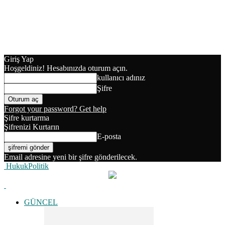
Giriş Yap
Hoşgeldiniz! Hesabınızda oturum açın.
kullanıcı adınız
Şifre
Forgot your password? Get help
Şifre kurtarma
Şifrenizi Kurtarın
E-posta
Email adresine yeni bir şifre gönderilecek.
HukukPolitik
GÜNCEL