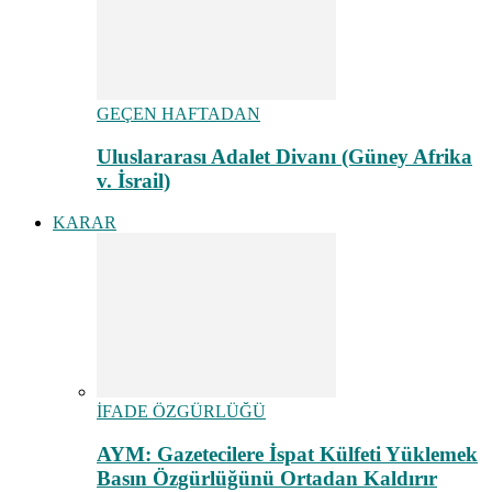
GEÇEN HAFTADAN
Uluslararası Adalet Divanı (Güney Afrika
v. İsrail)
KARAR
İFADE ÖZGÜRLÜĞÜ
AYM: Gazetecilere İspat Külfeti Yüklemek
Basın Özgürlüğünü Ortadan Kaldırır