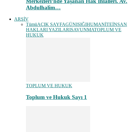
Merkezleri’nde Yaşanan Hak İhlalleri. Av.
Abdulhalim…
ARŞİV
Tümü
AÇIK SAYFA
GÜNIŞIĞI
HUMANİTE
İNSAN
HAKLARI YAZILARI
SAVUNMA
TOPLUM VE
HUKUK
TOPLUM VE HUKUK
Toplum ve Hukuk Sayı 1