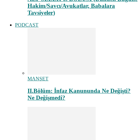
Hakim/Savcı/Avukatlar, Babalara
Tavsiyeler)
PODCAST
MANŞET
II.Bölüm: İnfaz Kanununda Ne Değişti?
Ne Değişmedi?