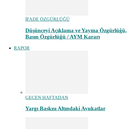
İFADE ÖZGÜRLÜĞÜ
Düşünceyi Açıklama ve Yayma Özgürlüğü,
Basın Özgürlüğü / AYM Kararı
RAPOR
GEÇEN HAFTADAN
Yargı Baskısı Altındaki Avukatlar