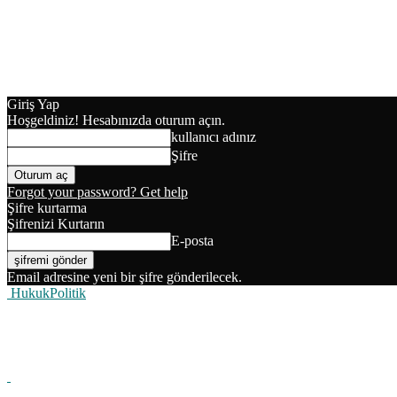
Giriş Yap
Hoşgeldiniz! Hesabınızda oturum açın.
kullanıcı adınız
Şifre
Forgot your password? Get help
Şifre kurtarma
Şifrenizi Kurtarın
E-posta
Email adresine yeni bir şifre gönderilecek.
HukukPolitik