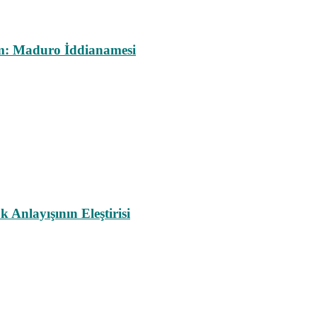
m: Maduro İddianamesi
nlayışının Eleştirisi