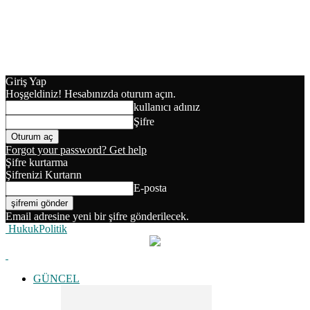
Giriş Yap
Hoşgeldiniz! Hesabınızda oturum açın.
kullanıcı adınız
Şifre
Forgot your password? Get help
Şifre kurtarma
Şifrenizi Kurtarın
E-posta
Email adresine yeni bir şifre gönderilecek.
HukukPolitik
GÜNCEL