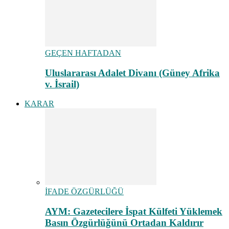
GEÇEN HAFTADAN
Uluslararası Adalet Divanı (Güney Afrika
v. İsrail)
KARAR
İFADE ÖZGÜRLÜĞÜ
AYM: Gazetecilere İspat Külfeti Yüklemek
Basın Özgürlüğünü Ortadan Kaldırır