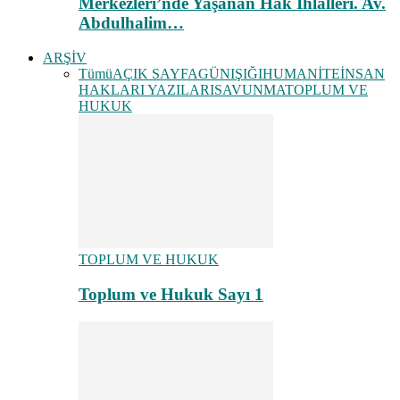
Merkezleri’nde Yaşanan Hak İhlalleri. Av.
Abdulhalim…
ARŞİV
Tümü
AÇIK SAYFA
GÜNIŞIĞI
HUMANİTE
İNSAN
HAKLARI YAZILARI
SAVUNMA
TOPLUM VE
HUKUK
TOPLUM VE HUKUK
Toplum ve Hukuk Sayı 1