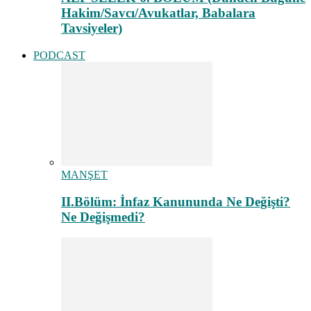
Hakim/Savcı/Avukatlar, Babalara
Tavsiyeler)
PODCAST
MANŞET
II.Bölüm: İnfaz Kanununda Ne Değişti?
Ne Değişmedi?