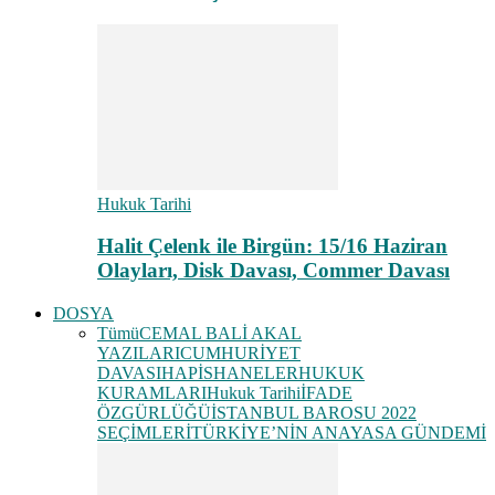
Hukuk Tarihi
Halit Çelenk ile Birgün: 15/16 Haziran
Olayları, Disk Davası, Commer Davası
DOSYA
Tümü
CEMAL BALİ AKAL
YAZILARI
CUMHURİYET
DAVASI
HAPİSHANELER
HUKUK
KURAMLARI
Hukuk Tarihi
İFADE
ÖZGÜRLÜĞÜ
İSTANBUL BAROSU 2022
SEÇİMLERİ
TÜRKİYE’NİN ANAYASA GÜNDEMİ