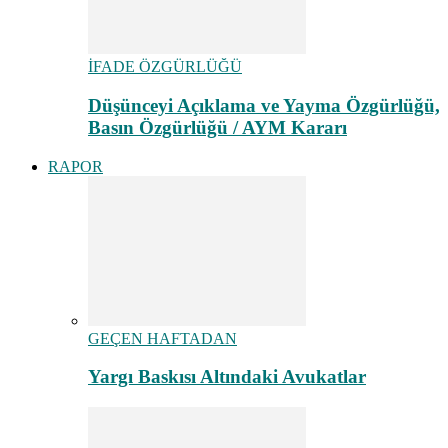
İFADE ÖZGÜRLÜĞÜ
Düşünceyi Açıklama ve Yayma Özgürlüğü,
Basın Özgürlüğü / AYM Kararı
RAPOR
GEÇEN HAFTADAN
Yargı Baskısı Altındaki Avukatlar