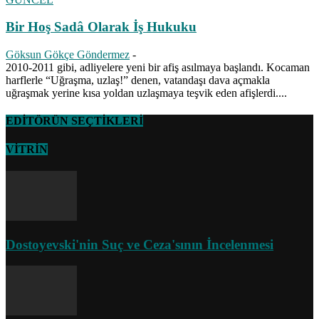
Bir Hoş Sadâ Olarak İş Hukuku
Göksun Gökçe Göndermez
-
2010-2011 gibi, adliyelere yeni bir afiş asılmaya başlandı. Kocaman
harflerle “Uğraşma, uzlaş!” denen, vatandaşı dava açmakla
uğraşmak yerine kısa yoldan uzlaşmaya teşvik eden afişlerdi....
EDİTÖRÜN SEÇTİKLERİ
VİTRİN
Dostoyevski'nin Suç ve Ceza'sının İncelenmesi