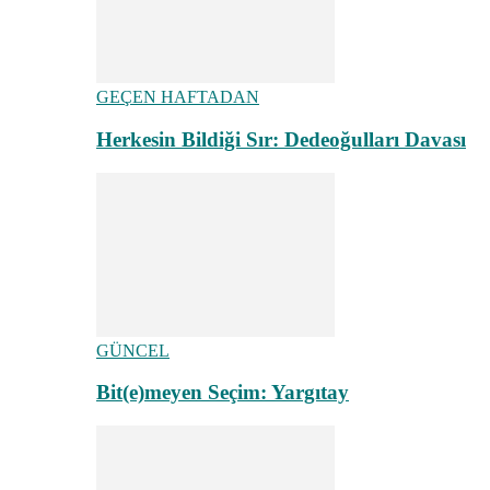
GEÇEN HAFTADAN
Herkesin Bildiği Sır: Dedeoğulları Davası
GÜNCEL
Bit(e)meyen Seçim: Yargıtay