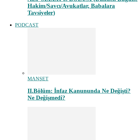
Hakim/Savcı/Avukatlar, Babalara
Tavsiyeler)
PODCAST
MANŞET
II.Bölüm: İnfaz Kanununda Ne Değişti?
Ne Değişmedi?