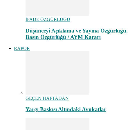
İFADE ÖZGÜRLÜĞÜ
Düşünceyi Açıklama ve Yayma Özgürlüğü,
Basın Özgürlüğü / AYM Kararı
RAPOR
GEÇEN HAFTADAN
Yargı Baskısı Altındaki Avukatlar