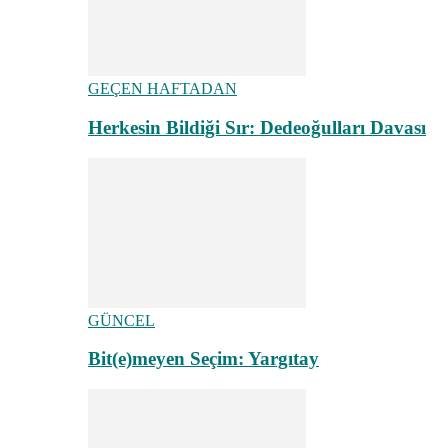
GEÇEN HAFTADAN
Herkesin Bildiği Sır: Dedeoğulları Davası
GÜNCEL
Bit(e)meyen Seçim: Yargıtay