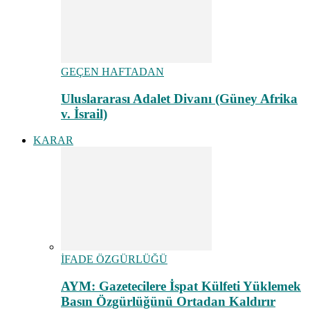
GEÇEN HAFTADAN
Uluslararası Adalet Divanı (Güney Afrika
v. İsrail)
KARAR
İFADE ÖZGÜRLÜĞÜ
AYM: Gazetecilere İspat Külfeti Yüklemek
Basın Özgürlüğünü Ortadan Kaldırır