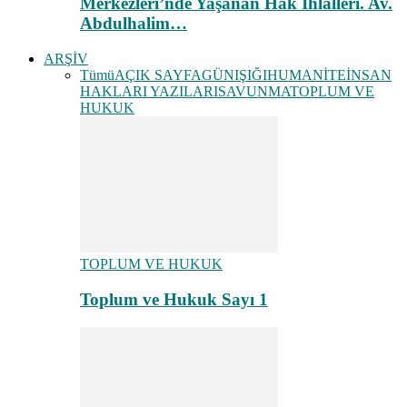
Merkezleri’nde Yaşanan Hak İhlalleri. Av.
Abdulhalim…
ARŞİV
Tümü
AÇIK SAYFA
GÜNIŞIĞI
HUMANİTE
İNSAN
HAKLARI YAZILARI
SAVUNMA
TOPLUM VE
HUKUK
TOPLUM VE HUKUK
Toplum ve Hukuk Sayı 1