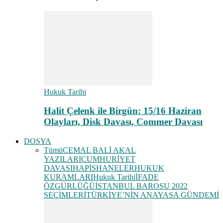
Hukuk Tarihi
Halit Çelenk ile Birgün: 15/16 Haziran
Olayları, Disk Davası, Commer Davası
DOSYA
Tümü
CEMAL BALİ AKAL
YAZILARI
CUMHURİYET
DAVASI
HAPİSHANELER
HUKUK
KURAMLARI
Hukuk Tarihi
İFADE
ÖZGÜRLÜĞÜ
İSTANBUL BAROSU 2022
SEÇİMLERİ
TÜRKİYE’NİN ANAYASA GÜNDEMİ