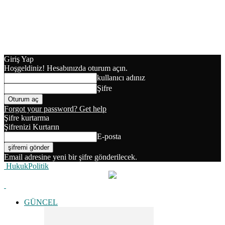
Giriş Yap
Hoşgeldiniz! Hesabınızda oturum açın.
kullanıcı adınız
Şifre
Forgot your password? Get help
Şifre kurtarma
Şifrenizi Kurtarın
E-posta
Email adresine yeni bir şifre gönderilecek.
HukukPolitik
GÜNCEL