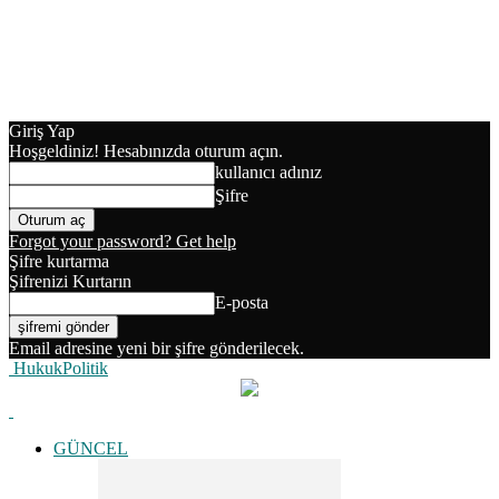
Giriş Yap
Hoşgeldiniz! Hesabınızda oturum açın.
kullanıcı adınız
Şifre
Forgot your password? Get help
Şifre kurtarma
Şifrenizi Kurtarın
E-posta
Email adresine yeni bir şifre gönderilecek.
HukukPolitik
GÜNCEL