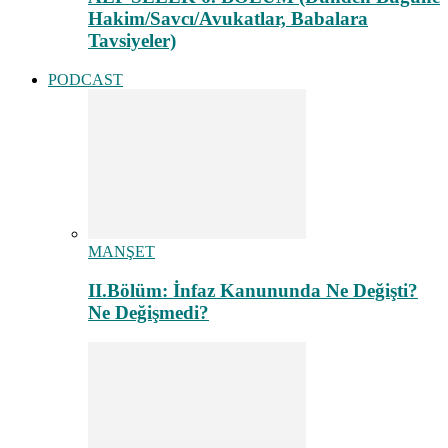
Hakim/Savcı/Avukatlar, Babalara
Tavsiyeler)
PODCAST
MANŞET
II.Bölüm: İnfaz Kanununda Ne Değişti?
Ne Değişmedi?