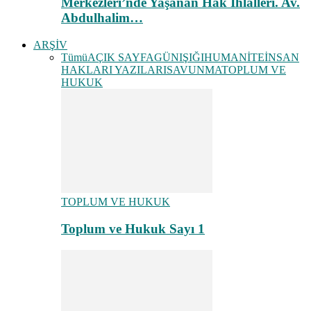
Merkezleri’nde Yaşanan Hak İhlalleri. Av.
Abdulhalim…
ARŞİV
Tümü
AÇIK SAYFA
GÜNIŞIĞI
HUMANİTE
İNSAN
HAKLARI YAZILARI
SAVUNMA
TOPLUM VE
HUKUK
TOPLUM VE HUKUK
Toplum ve Hukuk Sayı 1