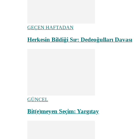
GEÇEN HAFTADAN
Herkesin Bildiği Sır: Dedeoğulları Davası
GÜNCEL
Bit(e)meyen Seçim: Yargıtay