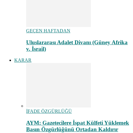
GEÇEN HAFTADAN
Uluslararası Adalet Divanı (Güney Afrika
v. İsrail)
KARAR
İFADE ÖZGÜRLÜĞÜ
AYM: Gazetecilere İspat Külfeti Yüklemek
Basın Özgürlüğünü Ortadan Kaldırır