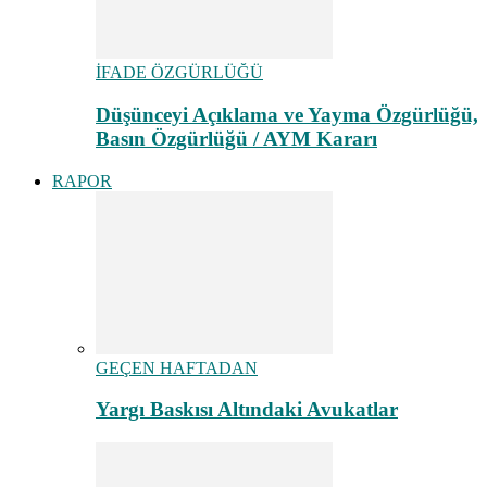
İFADE ÖZGÜRLÜĞÜ
Düşünceyi Açıklama ve Yayma Özgürlüğü,
Basın Özgürlüğü / AYM Kararı
RAPOR
GEÇEN HAFTADAN
Yargı Baskısı Altındaki Avukatlar