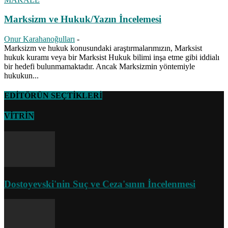
Marksizm ve Hukuk/Yazın İncelemesi
Onur Karahanoğulları
-
Marksizm ve hukuk konusundaki araştırmalarımızın, Marksist
hukuk kuramı veya bir Marksist Hukuk bilimi inşa etme gibi iddialı
bir hedefi bulunmamaktadır. Ancak Marksizmin yöntemiyle
hukukun...
EDİTÖRÜN SEÇTİKLERİ
VİTRİN
Dostoyevski'nin Suç ve Ceza'sının İncelenmesi