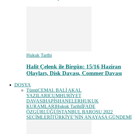
Hukuk Tarihi
Halit Çelenk ile Birgün: 15/16 Haziran
Olayları, Disk Davası, Commer Davası
DOSYA
Tümü
CEMAL BALİ AKAL
YAZILARI
CUMHURİYET
DAVASI
HAPİSHANELER
HUKUK
KURAMLARI
Hukuk Tarihi
İFADE
ÖZGÜRLÜĞÜ
İSTANBUL BAROSU 2022
SEÇİMLERİ
TÜRKİYE’NİN ANAYASA GÜNDEMİ