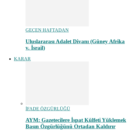
GEÇEN HAFTADAN
Uluslararası Adalet Divanı (Güney Afrika
v. İsrail)
KARAR
İFADE ÖZGÜRLÜĞÜ
AYM: Gazetecilere İspat Külfeti Yüklemek
Basın Özgürlüğünü Ortadan Kaldırır