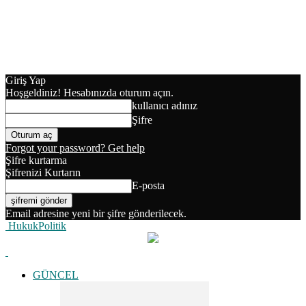
Giriş Yap
Hoşgeldiniz! Hesabınızda oturum açın.
kullanıcı adınız
Şifre
Forgot your password? Get help
Şifre kurtarma
Şifrenizi Kurtarın
E-posta
Email adresine yeni bir şifre gönderilecek.
HukukPolitik
GÜNCEL