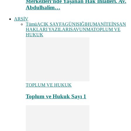
Merkezleri’nde Yaşanan Hak İhlalleri. Av.
Abdulhalim…
ARŞİV
Tümü
AÇIK SAYFA
GÜNIŞIĞI
HUMANİTE
İNSAN
HAKLARI YAZILARI
SAVUNMA
TOPLUM VE
HUKUK
TOPLUM VE HUKUK
Toplum ve Hukuk Sayı 1