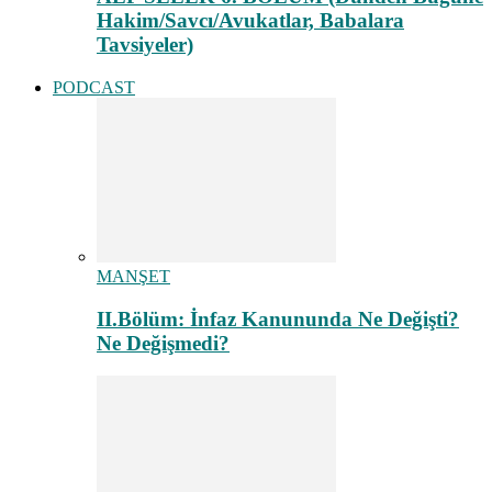
Hakim/Savcı/Avukatlar, Babalara
Tavsiyeler)
PODCAST
MANŞET
II.Bölüm: İnfaz Kanununda Ne Değişti?
Ne Değişmedi?