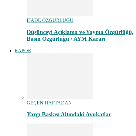
İFADE ÖZGÜRLÜĞÜ
Düşünceyi Açıklama ve Yayma Özgürlüğü,
Basın Özgürlüğü / AYM Kararı
RAPOR
GEÇEN HAFTADAN
Yargı Baskısı Altındaki Avukatlar