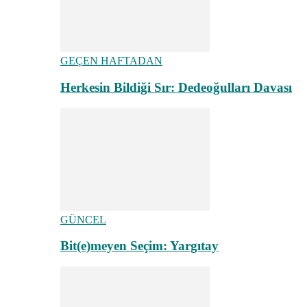
GEÇEN HAFTADAN
Herkesin Bildiği Sır: Dedeoğulları Davası
GÜNCEL
Bit(e)meyen Seçim: Yargıtay