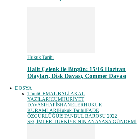
Hukuk Tarihi
Halit Çelenk ile Birgün: 15/16 Haziran
Olayları, Disk Davası, Commer Davası
DOSYA
Tümü
CEMAL BALİ AKAL
YAZILARI
CUMHURİYET
DAVASI
HAPİSHANELER
HUKUK
KURAMLARI
Hukuk Tarihi
İFADE
ÖZGÜRLÜĞÜ
İSTANBUL BAROSU 2022
SEÇİMLERİ
TÜRKİYE’NİN ANAYASA GÜNDEMİ