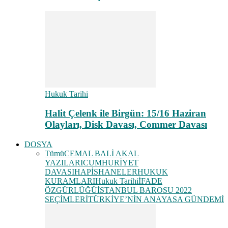
Hukuk Tarihi
Halit Çelenk ile Birgün: 15/16 Haziran
Olayları, Disk Davası, Commer Davası
DOSYA
Tümü
CEMAL BALİ AKAL
YAZILARI
CUMHURİYET
DAVASI
HAPİSHANELER
HUKUK
KURAMLARI
Hukuk Tarihi
İFADE
ÖZGÜRLÜĞÜ
İSTANBUL BAROSU 2022
SEÇİMLERİ
TÜRKİYE’NİN ANAYASA GÜNDEMİ