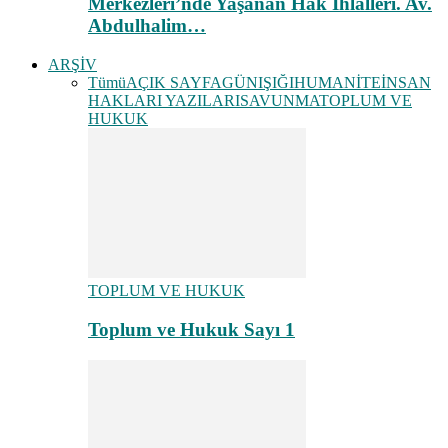
Merkezleri’nde Yaşanan Hak İhlalleri. Av.
Abdulhalim…
ARŞİV
Tümü
AÇIK SAYFA
GÜNIŞIĞI
HUMANİTE
İNSAN
HAKLARI YAZILARI
SAVUNMA
TOPLUM VE
HUKUK
TOPLUM VE HUKUK
Toplum ve Hukuk Sayı 1