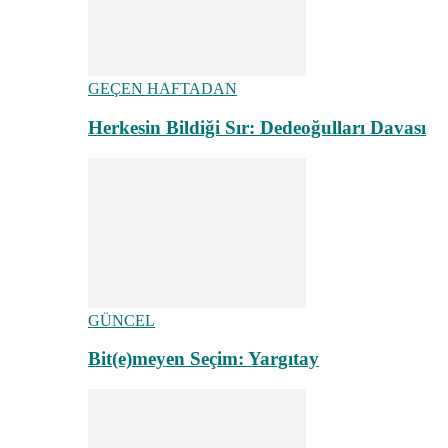
GEÇEN HAFTADAN
Herkesin Bildiği Sır: Dedeoğulları Davası
GÜNCEL
Bit(e)meyen Seçim: Yargıtay