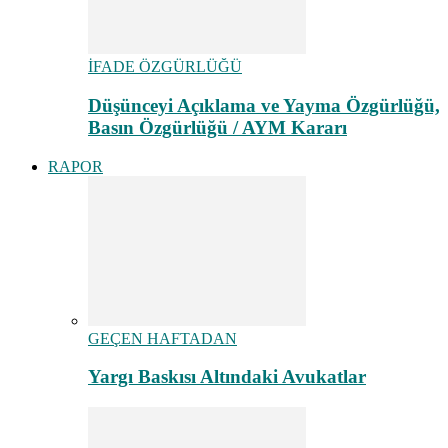
İFADE ÖZGÜRLÜĞÜ
Düşünceyi Açıklama ve Yayma Özgürlüğü,
Basın Özgürlüğü / AYM Kararı
RAPOR
GEÇEN HAFTADAN
Yargı Baskısı Altındaki Avukatlar