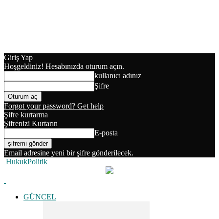
Giriş Yap
Hoşgeldiniz! Hesabınızda oturum açın.
kullanıcı adınız
Şifre
Forgot your password? Get help
Şifre kurtarma
Şifrenizi Kurtarın
E-posta
Email adresine yeni bir şifre gönderilecek.
HukukPolitik
GÜNCEL