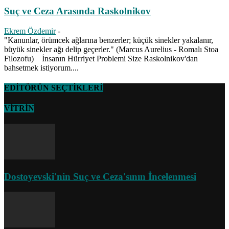
Suç ve Ceza Arasında Raskolnikov
Ekrem Özdemir
-
"Kanunlar, örümcek ağlarına benzerler; küçük sinekler yakalanır,
büyük sinekler ağı delip geçerler." (Marcus Aurelius - Romalı Stoa
Filozofu) İnsanın Hürriyet Problemi Size Raskolnikov'dan
bahsetmek istiyorum....
EDİTÖRÜN SEÇTİKLERİ
VİTRİN
Dostoyevski'nin Suç ve Ceza'sının İncelenmesi