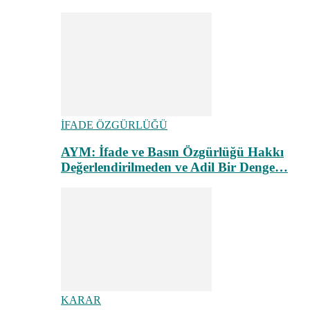
İFADE ÖZGÜRLÜĞÜ
AYM: İfade ve Basın Özgürlüğü Hakkı
Değerlendirilmeden ve Adil Bir Denge…
KARAR