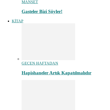
MANŞET
Gasteler Bizi Söyler!
KİTAP
GEÇEN HAFTADAN
Hapishaneler Artık Kapatılmalıdır