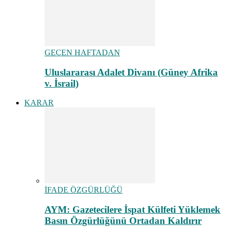
GEÇEN HAFTADAN
Uluslararası Adalet Divanı (Güney Afrika
v. İsrail)
KARAR
İFADE ÖZGÜRLÜĞÜ
AYM: Gazetecilere İspat Külfeti Yüklemek
Basın Özgürlüğünü Ortadan Kaldırır