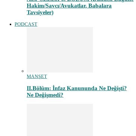
Hakim/Savcı/Avukatlar, Babalara
Tavsiyeler)
PODCAST
MANŞET
II.Bölüm: İnfaz Kanununda Ne Değişti?
Ne Değişmedi?