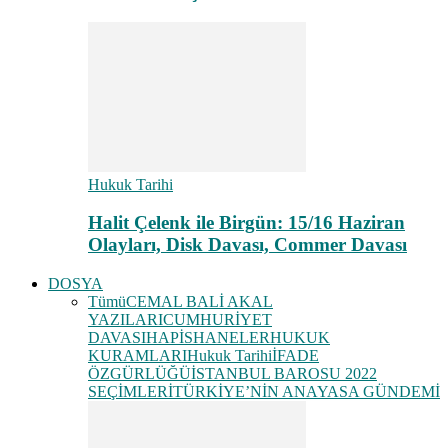
Hukuk Tarihi
Halit Çelenk ile Birgün: 15/16 Haziran
Olayları, Disk Davası, Commer Davası
DOSYA
Tümü
CEMAL BALİ AKAL
YAZILARI
CUMHURİYET
DAVASI
HAPİSHANELER
HUKUK
KURAMLARI
Hukuk Tarihi
İFADE
ÖZGÜRLÜĞÜ
İSTANBUL BAROSU 2022
SEÇİMLERİ
TÜRKİYE’NİN ANAYASA GÜNDEMİ