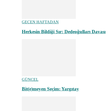
GEÇEN HAFTADAN
Herkesin Bildiği Sır: Dedeoğulları Davası
GÜNCEL
Bit(e)meyen Seçim: Yargıtay