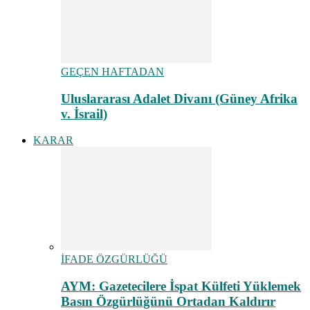
GEÇEN HAFTADAN
Uluslararası Adalet Divanı (Güney Afrika
v. İsrail)
KARAR
İFADE ÖZGÜRLÜĞÜ
AYM: Gazetecilere İspat Külfeti Yüklemek
Basın Özgürlüğünü Ortadan Kaldırır