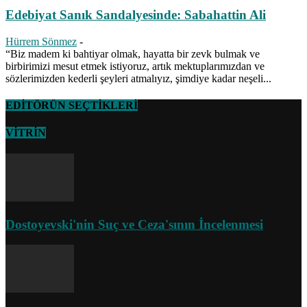
Edebiyat Sanık Sandalyesinde: Sabahattin Ali
Hürrem Sönmez
-
“Biz madem ki bahtiyar olmak, hayatta bir zevk bulmak ve
birbirimizi mesut etmek istiyoruz, artık mektuplarımızdan ve
sözlerimizden kederli şeyleri atmalıyız, şimdiye kadar neşeli...
EDİTÖRÜN SEÇTİKLERİ
VİTRİN
Dostoyevski'nin Suç ve Ceza'sının İncelenmesi