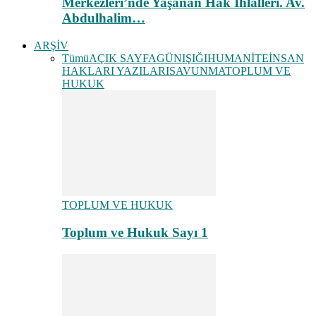
Merkezleri’nde Yaşanan Hak İhlalleri. Av.
Abdulhalim…
ARŞİV
Tümü
AÇIK SAYFA
GÜNIŞIĞI
HUMANİTE
İNSAN
HAKLARI YAZILARI
SAVUNMA
TOPLUM VE
HUKUK
TOPLUM VE HUKUK
Toplum ve Hukuk Sayı 1