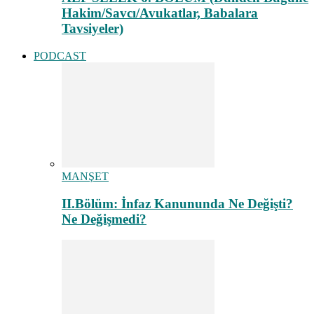
Hakim/Savcı/Avukatlar, Babalara
Tavsiyeler)
PODCAST
MANŞET
II.Bölüm: İnfaz Kanununda Ne Değişti?
Ne Değişmedi?