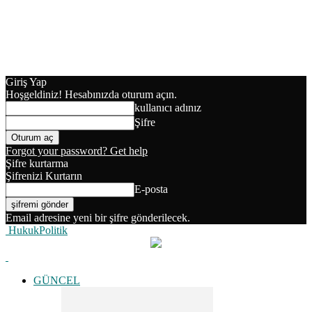
Giriş Yap
Hoşgeldiniz! Hesabınızda oturum açın.
kullanıcı adınız
Şifre
Forgot your password? Get help
Şifre kurtarma
Şifrenizi Kurtarın
E-posta
Email adresine yeni bir şifre gönderilecek.
HukukPolitik
GÜNCEL