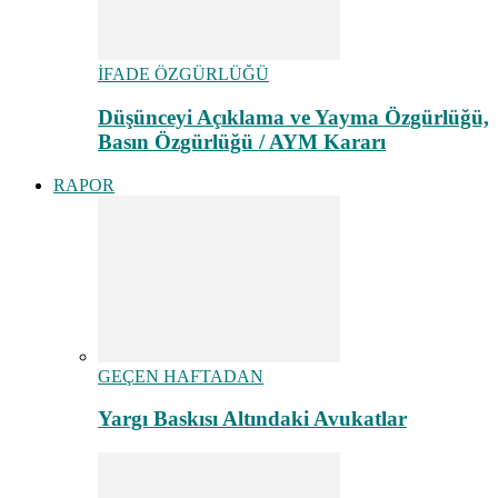
İFADE ÖZGÜRLÜĞÜ
Düşünceyi Açıklama ve Yayma Özgürlüğü,
Basın Özgürlüğü / AYM Kararı
RAPOR
GEÇEN HAFTADAN
Yargı Baskısı Altındaki Avukatlar