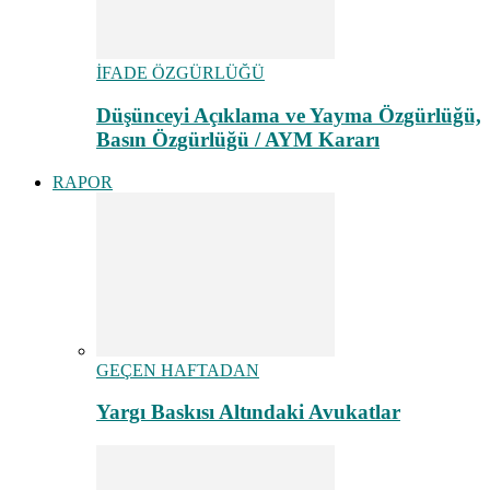
İFADE ÖZGÜRLÜĞÜ
Düşünceyi Açıklama ve Yayma Özgürlüğü,
Basın Özgürlüğü / AYM Kararı
RAPOR
GEÇEN HAFTADAN
Yargı Baskısı Altındaki Avukatlar