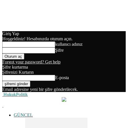
Giriş Yap
Hoşgeldiniz! Hesabınızda oturum açın.
kullanıcı adınız
Şifre
Forgot your password? Get help
Şifre kurtarma
Şifrenizi Kurtarın
E-posta
Email adresine yeni bir şifre gönderilecek.
HukukPolitik
GÜNCEL