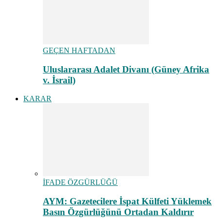
GEÇEN HAFTADAN
Uluslararası Adalet Divanı (Güney Afrika
v. İsrail)
KARAR
İFADE ÖZGÜRLÜĞÜ
AYM: Gazetecilere İspat Külfeti Yüklemek
Basın Özgürlüğünü Ortadan Kaldırır