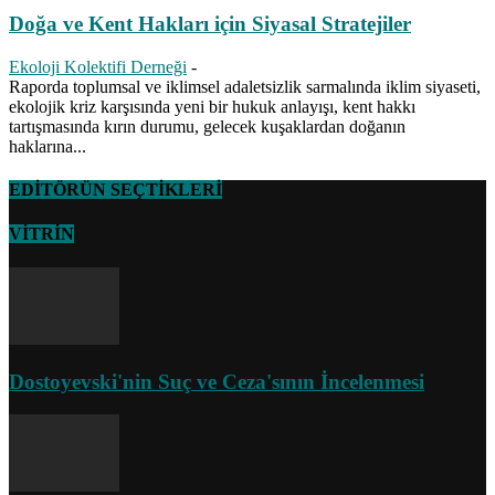
Doğa ve Kent Hakları için Siyasal Stratejiler
Ekoloji Kolektifi Derneği
-
Raporda toplumsal ve iklimsel adaletsizlik sarmalında iklim siyaseti,
ekolojik kriz karşısında yeni bir hukuk anlayışı, kent hakkı
tartışmasında kırın durumu, gelecek kuşaklardan doğanın
haklarına...
EDİTÖRÜN SEÇTİKLERİ
VİTRİN
Dostoyevski'nin Suç ve Ceza'sının İncelenmesi