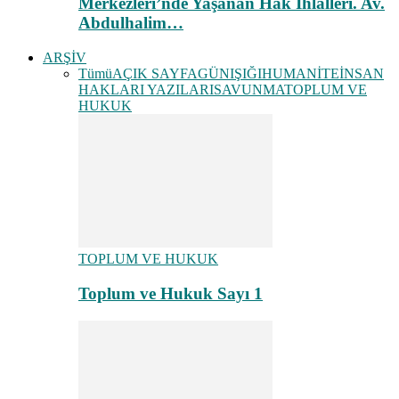
Merkezleri’nde Yaşanan Hak İhlalleri. Av.
Abdulhalim…
ARŞİV
Tümü
AÇIK SAYFA
GÜNIŞIĞI
HUMANİTE
İNSAN
HAKLARI YAZILARI
SAVUNMA
TOPLUM VE
HUKUK
TOPLUM VE HUKUK
Toplum ve Hukuk Sayı 1