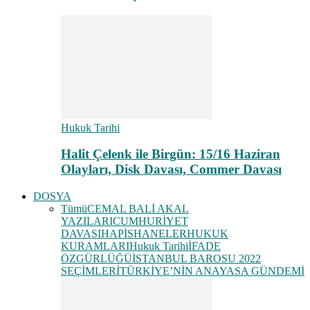
Hukuk Tarihi
Halit Çelenk ile Birgün: 15/16 Haziran
Olayları, Disk Davası, Commer Davası
DOSYA
Tümü
CEMAL BALİ AKAL
YAZILARI
CUMHURİYET
DAVASI
HAPİSHANELER
HUKUK
KURAMLARI
Hukuk Tarihi
İFADE
ÖZGÜRLÜĞÜ
İSTANBUL BAROSU 2022
SEÇİMLERİ
TÜRKİYE’NİN ANAYASA GÜNDEMİ