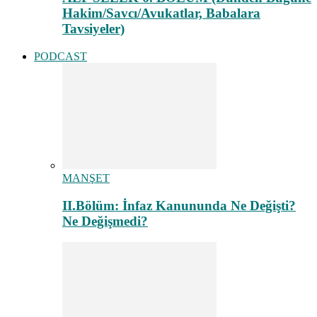
Hakim/Savcı/Avukatlar, Babalara
Tavsiyeler)
PODCAST
MANŞET
II.Bölüm: İnfaz Kanununda Ne Değişti?
Ne Değişmedi?