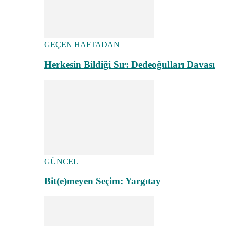
GEÇEN HAFTADAN
Herkesin Bildiği Sır: Dedeoğulları Davası
GÜNCEL
Bit(e)meyen Seçim: Yargıtay