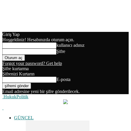
Giriş Yap
Hoşgeldiniz! Hesabınızda oturum açın.
kullanıcı adınız
Şifre
Forgot your password? Get help
Şifre kurtarma
Şifrenizi Kurtarın
E-posta
Email adresine yeni bir şifre gönderilecek.
HukukPolitik
GÜNCEL