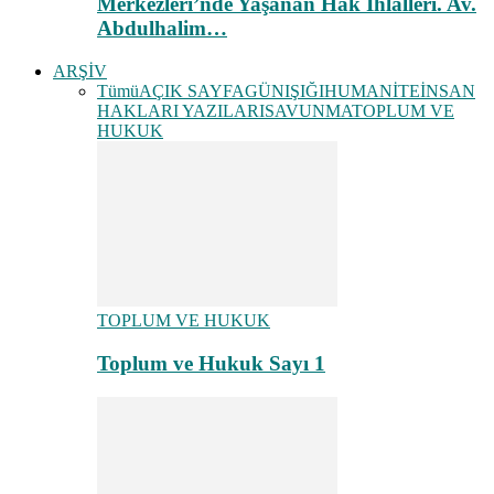
Merkezleri’nde Yaşanan Hak İhlalleri. Av.
Abdulhalim…
ARŞİV
Tümü
AÇIK SAYFA
GÜNIŞIĞI
HUMANİTE
İNSAN
HAKLARI YAZILARI
SAVUNMA
TOPLUM VE
HUKUK
TOPLUM VE HUKUK
Toplum ve Hukuk Sayı 1