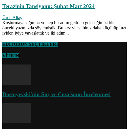
Terazinin Tansiyonu: Şubat-Mart 2024
Ümit Altaş
-
Koşturmayacağımızı ve hep bir adım geriden geleceğimizi bir
önceki yazımızda söylemiştik. Bu kez vitesi biraz daha küçültüp hızı
iyiden iyiye yavaşlattık ve iki adım...
EDİTÖRÜN SEÇTİKLERİ
VİTRİN
Dostoyevski'nin Suç ve Ceza'sının İncelenmesi