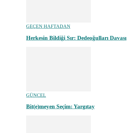
GEÇEN HAFTADAN
Herkesin Bildiği Sır: Dedeoğulları Davası
GÜNCEL
Bit(e)meyen Seçim: Yargıtay