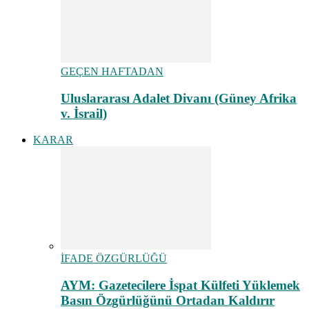
GEÇEN HAFTADAN
Uluslararası Adalet Divanı (Güney Afrika
v. İsrail)
KARAR
İFADE ÖZGÜRLÜĞÜ
AYM: Gazetecilere İspat Külfeti Yüklemek
Basın Özgürlüğünü Ortadan Kaldırır