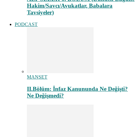
Hakim/Savcı/Avukatlar, Babalara
Tavsiyeler)
PODCAST
MANŞET
II.Bölüm: İnfaz Kanununda Ne Değişti?
Ne Değişmedi?