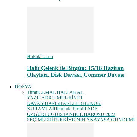
Hukuk Tarihi
Halit Çelenk ile Birgün: 15/16 Haziran
Olayları, Disk Davası, Commer Davası
DOSYA
Tümü
CEMAL BALİ AKAL
YAZILARI
CUMHURİYET
DAVASI
HAPİSHANELER
HUKUK
KURAMLARI
Hukuk Tarihi
İFADE
ÖZGÜRLÜĞÜ
İSTANBUL BAROSU 2022
SEÇİMLERİ
TÜRKİYE’NİN ANAYASA GÜNDEMİ