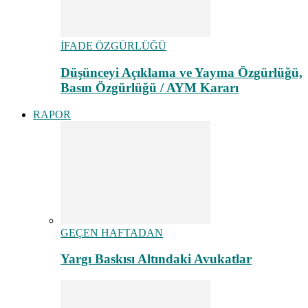
İFADE ÖZGÜRLÜĞÜ
Düşünceyi Açıklama ve Yayma Özgürlüğü,
Basın Özgürlüğü / AYM Kararı
RAPOR
GEÇEN HAFTADAN
Yargı Baskısı Altındaki Avukatlar