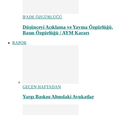
İFADE ÖZGÜRLÜĞÜ
Düşünceyi Açıklama ve Yayma Özgürlüğü,
Basın Özgürlüğü / AYM Kararı
RAPOR
GEÇEN HAFTADAN
Yargı Baskısı Altındaki Avukatlar