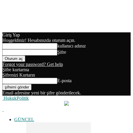
Giriş Yap
Hoşgeldiniz! Hesabınızda oturum açın.
kullanıcı adınız
Şifre
Forgot your password? Get help
Şifre kurtarma
Şifrenizi Kurtarın
E-posta
Email adresine yeni bir şifre gönderilecek.
HukukPolitik
GÜNCEL