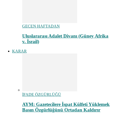
GEÇEN HAFTADAN
Uluslararası Adalet Divanı (Güney Afrika
v. İsrail)
KARAR
İFADE ÖZGÜRLÜĞÜ
AYM: Gazetecilere İspat Külfeti Yüklemek
Basın Özgürlüğünü Ortadan Kaldırır