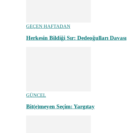
GEÇEN HAFTADAN
Herkesin Bildiği Sır: Dedeoğulları Davası
GÜNCEL
Bit(e)meyen Seçim: Yargıtay