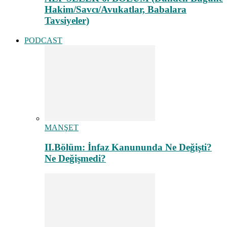
Hakim/Savcı/Avukatlar, Babalara
Tavsiyeler)
PODCAST
MANŞET
II.Bölüm: İnfaz Kanununda Ne Değişti?
Ne Değişmedi?