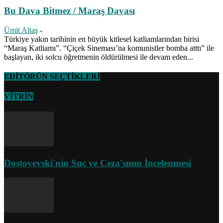
Bu Dava Bitmez / Maraş Davası
Ümit Altaş
-
Türkiye yakın tarihinin en büyük kitlesel katliamlarından birisi
“Maraş Katliamı”. “Çiçek Sineması’na komunistler bomba atttı” ile
başlayan, iki solcu öğretmenin öldürülmesi ile devam eden...
EDİTÖRÜN SEÇTİKLERİ
VİTRİN
Dostoyevski'nin Suç ve Ceza'sının İncelenmesi