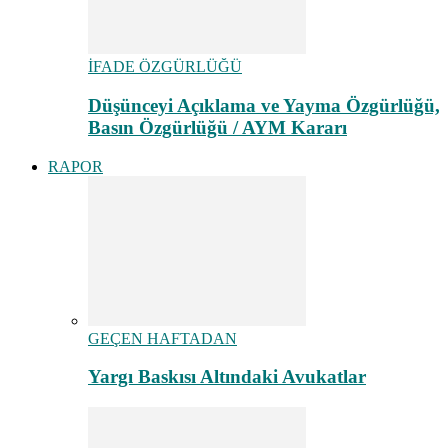
İFADE ÖZGÜRLÜĞÜ
Düşünceyi Açıklama ve Yayma Özgürlüğü,
Basın Özgürlüğü / AYM Kararı
RAPOR
GEÇEN HAFTADAN
Yargı Baskısı Altındaki Avukatlar