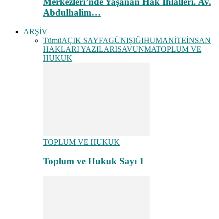
Merkezleri’nde Yaşanan Hak İhlalleri. Av.
Abdulhalim…
ARŞİV
Tümü
AÇIK SAYFA
GÜNIŞIĞI
HUMANİTE
İNSAN
HAKLARI YAZILARI
SAVUNMA
TOPLUM VE
HUKUK
TOPLUM VE HUKUK
Toplum ve Hukuk Sayı 1