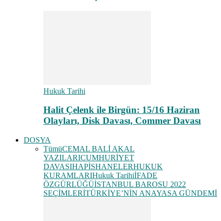
Hukuk Tarihi
Halit Çelenk ile Birgün: 15/16 Haziran
Olayları, Disk Davası, Commer Davası
DOSYA
Tümü
CEMAL BALİ AKAL
YAZILARI
CUMHURİYET
DAVASI
HAPİSHANELER
HUKUK
KURAMLARI
Hukuk Tarihi
İFADE
ÖZGÜRLÜĞÜ
İSTANBUL BAROSU 2022
SEÇİMLERİ
TÜRKİYE’NİN ANAYASA GÜNDEMİ