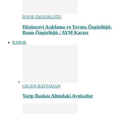
İFADE ÖZGÜRLÜĞÜ
Düşünceyi Açıklama ve Yayma Özgürlüğü,
Basın Özgürlüğü / AYM Kararı
RAPOR
GEÇEN HAFTADAN
Yargı Baskısı Altındaki Avukatlar