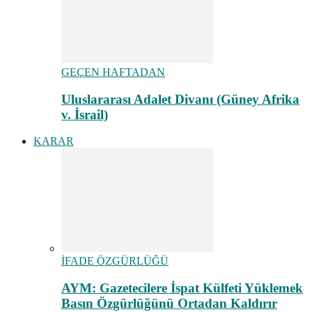
GEÇEN HAFTADAN
Uluslararası Adalet Divanı (Güney Afrika
v. İsrail)
KARAR
İFADE ÖZGÜRLÜĞÜ
AYM: Gazetecilere İspat Külfeti Yüklemek
Basın Özgürlüğünü Ortadan Kaldırır