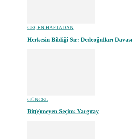
GEÇEN HAFTADAN
Herkesin Bildiği Sır: Dedeoğulları Davası
GÜNCEL
Bit(e)meyen Seçim: Yargıtay