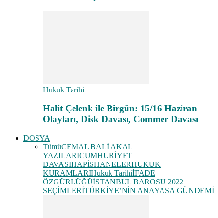
Hukuk Tarihi
Halit Çelenk ile Birgün: 15/16 Haziran
Olayları, Disk Davası, Commer Davası
DOSYA
Tümü
CEMAL BALİ AKAL
YAZILARI
CUMHURİYET
DAVASI
HAPİSHANELER
HUKUK
KURAMLARI
Hukuk Tarihi
İFADE
ÖZGÜRLÜĞÜ
İSTANBUL BAROSU 2022
SEÇİMLERİ
TÜRKİYE’NİN ANAYASA GÜNDEMİ