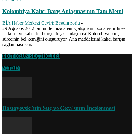
Kolombiya Kalıcı Barış Anlaşmasının Tam Metni
BİA Haber Merkezi Çeviri: Begüm zorlu
-
29 Ağustos 2012 tarihinde imzalanan 'Çatışmanın sona erdirilmesi,
istikrarlı ve kalıcı bir barışın inşası anlaşması' Kolombiya barış
sürecinin bel kemiğini oluşturuyor. Ana maddelerini kalıcı barışın
sağlanması için...
EDİTÖRÜN SEÇTİKLERİ
VİTRİN
Dostoyevski'nin Suç ve Ceza'sının İncelenmesi