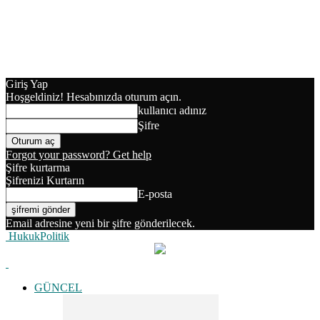
Giriş Yap
Hoşgeldiniz! Hesabınızda oturum açın.
kullanıcı adınız
Şifre
Forgot your password? Get help
Şifre kurtarma
Şifrenizi Kurtarın
E-posta
Email adresine yeni bir şifre gönderilecek.
HukukPolitik
GÜNCEL