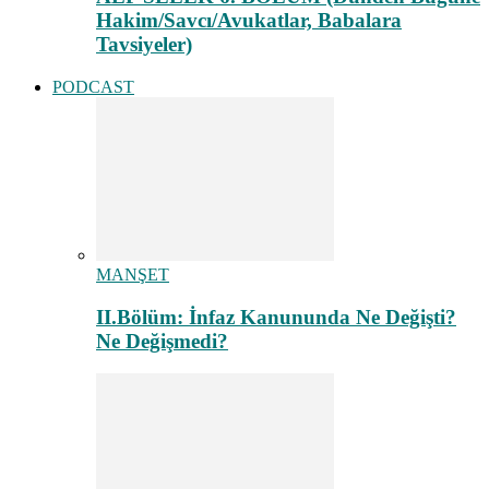
Hakim/Savcı/Avukatlar, Babalara
Tavsiyeler)
PODCAST
MANŞET
II.Bölüm: İnfaz Kanununda Ne Değişti?
Ne Değişmedi?