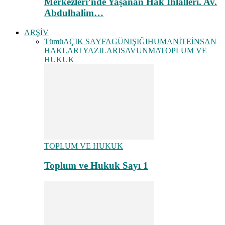
Merkezleri’nde Yaşanan Hak İhlalleri. Av.
Abdulhalim…
ARŞİV
Tümü
AÇIK SAYFA
GÜNIŞIĞI
HUMANİTE
İNSAN
HAKLARI YAZILARI
SAVUNMA
TOPLUM VE
HUKUK
TOPLUM VE HUKUK
Toplum ve Hukuk Sayı 1