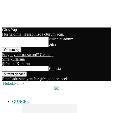
Giriş Yap
Hoşgeldiniz! Hesabınızda oturum açın.
kullanıcı adınız
Şifre
Forgot your password? Get help
Şifre kurtarma
Şifrenizi Kurtarın
E-posta
Email adresine yeni bir şifre gönderilecek.
HukukPolitik
GÜNCEL