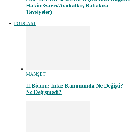
Hakim/Savcı/Avukatlar, Babalara
Tavsiyeler)
PODCAST
MANŞET
II.Bölüm: İnfaz Kanununda Ne Değişti?
Ne Değişmedi?