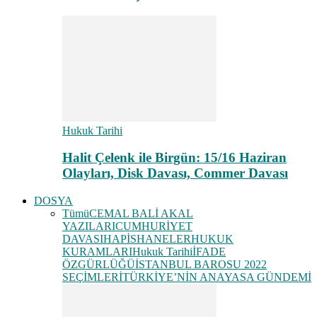
Hukuk Tarihi
Halit Çelenk ile Birgün: 15/16 Haziran
Olayları, Disk Davası, Commer Davası
DOSYA
Tümü
CEMAL BALİ AKAL
YAZILARI
CUMHURİYET
DAVASI
HAPİSHANELER
HUKUK
KURAMLARI
Hukuk Tarihi
İFADE
ÖZGÜRLÜĞÜ
İSTANBUL BAROSU 2022
SEÇİMLERİ
TÜRKİYE’NİN ANAYASA GÜNDEMİ