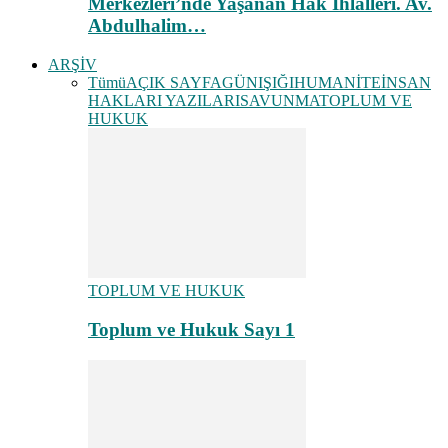
Merkezleri’nde Yaşanan Hak İhlalleri. Av.
Abdulhalim…
ARŞİV
Tümü
AÇIK SAYFA
GÜNIŞIĞI
HUMANİTE
İNSAN
HAKLARI YAZILARI
SAVUNMA
TOPLUM VE
HUKUK
TOPLUM VE HUKUK
Toplum ve Hukuk Sayı 1