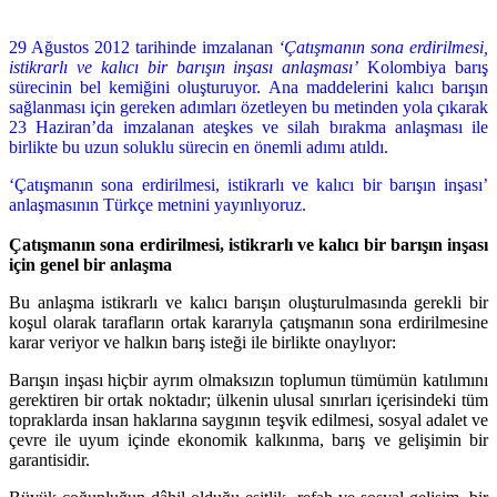
29 Ağustos 2012 tarihinde imzalanan
‘Çatışmanın sona erdirilmesi,
istikrarlı ve kalıcı bir barışın inşası anlaşması’
Kolombiya barış
sürecinin bel kemiğini oluşturuyor. Ana maddelerini kalıcı barışın
sağlanması için gereken adımları özetleyen bu metinden yola çıkarak
23 Haziran’da imzalanan ateşkes ve silah bırakma anlaşması ile
birlikte bu uzun soluklu sürecin en önemli adımı atıldı.
‘Çatışmanın sona erdirilmesi, istikrarlı ve kalıcı bir barışın inşası’
anlaşmasının Türkçe metnini yayınlıyoruz.
Çatışmanın sona erdirilmesi, istikrarlı ve kalıcı bir barışın inşası
için genel bir anlaşma
Bu anlaşma istikrarlı ve kalıcı barışın oluşturulmasında gerekli bir
koşul olarak tarafların ortak kararıyla çatışmanın sona erdirilmesine
karar veriyor ve halkın barış isteği ile birlikte onaylıyor:
Barışın inşası hiçbir ayrım olmaksızın toplumun tümümün katılımını
gerektiren bir ortak noktadır; ülkenin ulusal sınırları içerisindeki tüm
topraklarda insan haklarına saygının teşvik edilmesi, sosyal adalet ve
çevre ile uyum içinde ekonomik kalkınma, barış ve gelişimin bir
garantisidir.