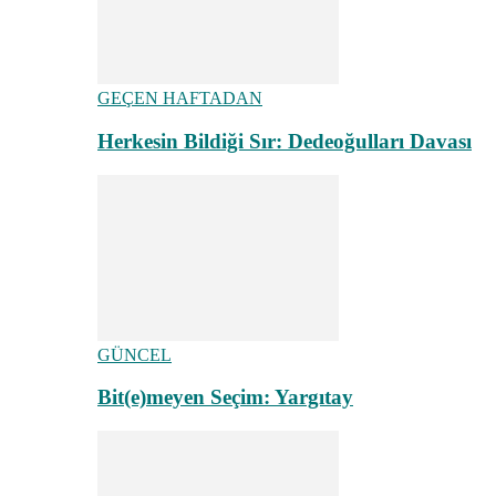
GEÇEN HAFTADAN
Herkesin Bildiği Sır: Dedeoğulları Davası
GÜNCEL
Bit(e)meyen Seçim: Yargıtay