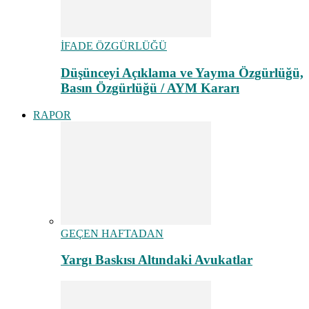
İFADE ÖZGÜRLÜĞÜ
Düşünceyi Açıklama ve Yayma Özgürlüğü,
Basın Özgürlüğü / AYM Kararı
RAPOR
GEÇEN HAFTADAN
Yargı Baskısı Altındaki Avukatlar