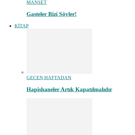
MANŞET
Gasteler Bizi Söyler!
KİTAP
GEÇEN HAFTADAN
Hapishaneler Artık Kapatılmalıdır