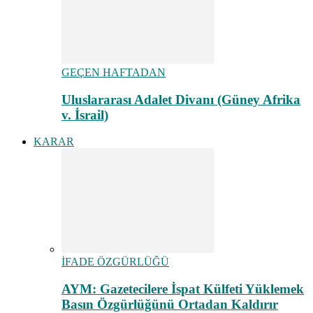
GEÇEN HAFTADAN
Uluslararası Adalet Divanı (Güney Afrika
v. İsrail)
KARAR
İFADE ÖZGÜRLÜĞÜ
AYM: Gazetecilere İspat Külfeti Yüklemek
Basın Özgürlüğünü Ortadan Kaldırır