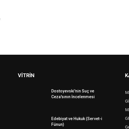
e
VİTRİN
K
Dostoyevski'nin Suç ve
M
Ceza'sının İncelenmesi
G
M
G
Edebiyat ve Hukuk (Servet-i
Fünun)
G