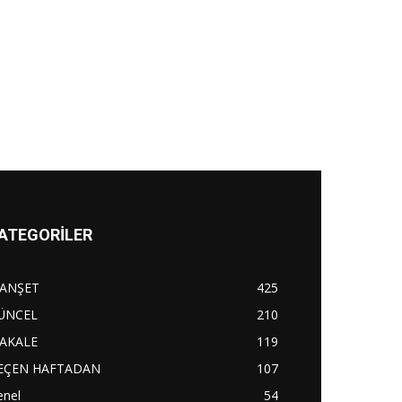
ATEGORİLER
ANŞET
425
ÜNCEL
210
AKALE
119
EÇEN HAFTADAN
107
enel
54