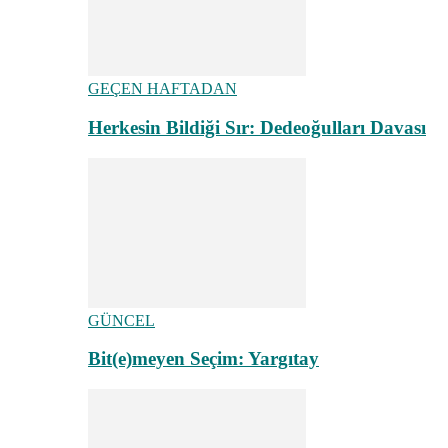
GEÇEN HAFTADAN
Herkesin Bildiği Sır: Dedeoğulları Davası
GÜNCEL
Bit(e)meyen Seçim: Yargıtay