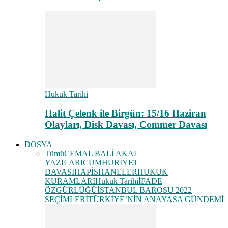
Hukuk Tarihi
Halit Çelenk ile Birgün: 15/16 Haziran
Olayları, Disk Davası, Commer Davası
DOSYA
Tümü
CEMAL BALİ AKAL
YAZILARI
CUMHURİYET
DAVASI
HAPİSHANELER
HUKUK
KURAMLARI
Hukuk Tarihi
İFADE
ÖZGÜRLÜĞÜ
İSTANBUL BAROSU 2022
SEÇİMLERİ
TÜRKİYE’NİN ANAYASA GÜNDEMİ