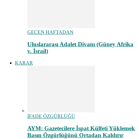
GEÇEN HAFTADAN
Uluslararası Adalet Divanı (Güney Afrika
v. İsrail)
KARAR
İFADE ÖZGÜRLÜĞÜ
AYM: Gazetecilere İspat Külfeti Yüklemek
Basın Özgürlüğünü Ortadan Kaldırır