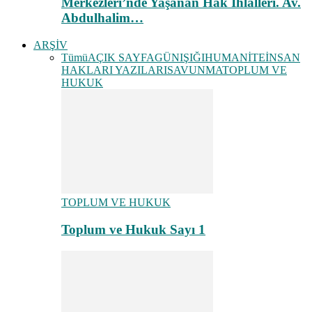
Merkezleri’nde Yaşanan Hak İhlalleri. Av.
Abdulhalim…
ARŞİV
Tümü
AÇIK SAYFA
GÜNIŞIĞI
HUMANİTE
İNSAN
HAKLARI YAZILARI
SAVUNMA
TOPLUM VE
HUKUK
TOPLUM VE HUKUK
Toplum ve Hukuk Sayı 1