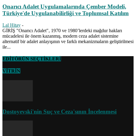
Onarıcı Adalet Uygulamalarında Çember Modeli,
Türkiye'de Uygulanabilirliği ve Toplumsal Katılım
Lal Hitay
-
GİRİŞ "Onarıcı Adalet", 1970 ve 1980’lerdeki mağdur hakları
mücadelesi ile önem kazanmış, modern ceza adalet sistemine
alternatif bir adalet anlayışının ve farklı mekanizmaların geliştirilmesi
ile...
EDİTÖRÜN SEÇTİKLERİ
VİTRİN
Dostoyevski'nin Suç ve Ceza'sının İncelenmesi