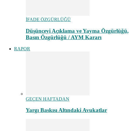
İFADE ÖZGÜRLÜĞÜ
Düşünceyi Açıklama ve Yayma Özgürlüğü,
Basın Özgürlüğü / AYM Kararı
RAPOR
GEÇEN HAFTADAN
Yargı Baskısı Altındaki Avukatlar