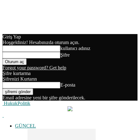
Giriş Yap
Hoşgeldiniz! Hesabınızda oturum açın.
kullanıcı adınız
Şifre
Forgot your password? Get help
Şifre kurtarma
Şifrenizi Kurtarın
E-posta
Email adresine yeni bir şifre gönderilecek.
HukukPolitik
GÜNCEL