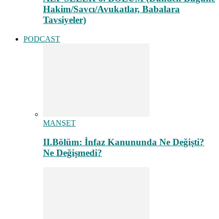
Hakim/Savcı/Avukatlar, Babalara
Tavsiyeler)
PODCAST
MANŞET
II.Bölüm: İnfaz Kanununda Ne Değişti?
Ne Değişmedi?