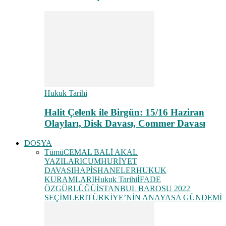
Hukuk Tarihi
Halit Çelenk ile Birgün: 15/16 Haziran
Olayları, Disk Davası, Commer Davası
DOSYA
Tümü
CEMAL BALİ AKAL
YAZILARI
CUMHURİYET
DAVASI
HAPİSHANELER
HUKUK
KURAMLARI
Hukuk Tarihi
İFADE
ÖZGÜRLÜĞÜ
İSTANBUL BAROSU 2022
SEÇİMLERİ
TÜRKİYE’NİN ANAYASA GÜNDEMİ