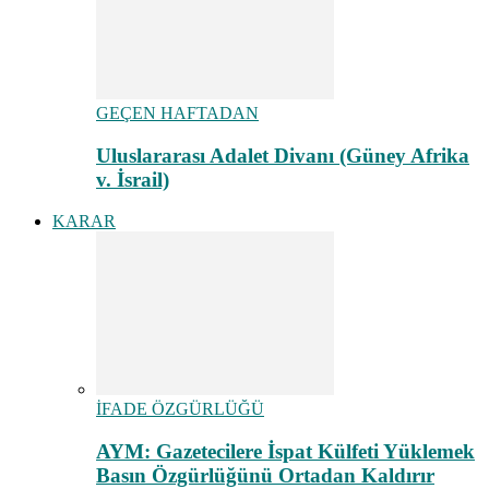
GEÇEN HAFTADAN
Uluslararası Adalet Divanı (Güney Afrika
v. İsrail)
KARAR
İFADE ÖZGÜRLÜĞÜ
AYM: Gazetecilere İspat Külfeti Yüklemek
Basın Özgürlüğünü Ortadan Kaldırır