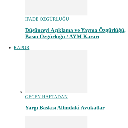
İFADE ÖZGÜRLÜĞÜ
Düşünceyi Açıklama ve Yayma Özgürlüğü,
Basın Özgürlüğü / AYM Kararı
RAPOR
GEÇEN HAFTADAN
Yargı Baskısı Altındaki Avukatlar