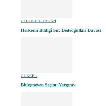
GEÇEN HAFTADAN
Herkesin Bildiği Sır: Dedeoğulları Davası
GÜNCEL
Bit(e)meyen Seçim: Yargıtay