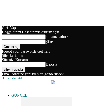
Giriş Yap
Hoşgeldiniz! Hesabınızda oturum açın.
kullanıcı adınız
Şifre
Forgot your password? Get help
Şifre kurtarma
Şifrenizi Kurtarın
E-posta
Email adresine yeni bir şifre gönderilecek.
HukukPolitik
GÜNCEL