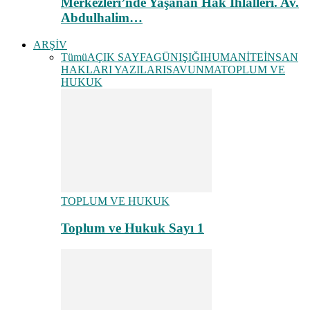
Merkezleri’nde Yaşanan Hak İhlalleri. Av.
Abdulhalim…
ARŞİV
Tümü
AÇIK SAYFA
GÜNIŞIĞI
HUMANİTE
İNSAN
HAKLARI YAZILARI
SAVUNMA
TOPLUM VE
HUKUK
TOPLUM VE HUKUK
Toplum ve Hukuk Sayı 1