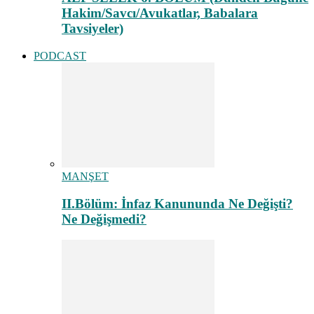
Hakim/Savcı/Avukatlar, Babalara
Tavsiyeler)
PODCAST
MANŞET
II.Bölüm: İnfaz Kanununda Ne Değişti?
Ne Değişmedi?