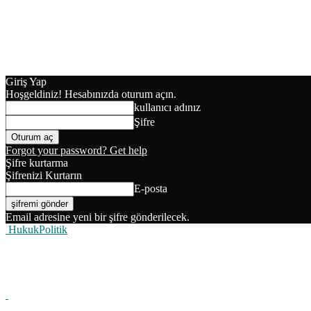
Giriş Yap
Hoşgeldiniz! Hesabınızda oturum açın.
kullanıcı adınız
Şifre
Forgot your password? Get help
Şifre kurtarma
Şifrenizi Kurtarın
E-posta
Email adresine yeni bir şifre gönderilecek.
HukukPolitik