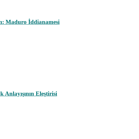
m: Maduro İddianamesi
nlayışının Eleştirisi