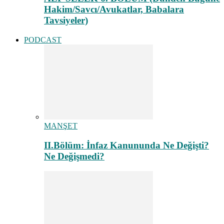
Hakim/Savcı/Avukatlar, Babalara
Tavsiyeler)
PODCAST
MANŞET
II.Bölüm: İnfaz Kanununda Ne Değişti?
Ne Değişmedi?