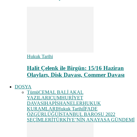
Hukuk Tarihi
Halit Çelenk ile Birgün: 15/16 Haziran
Olayları, Disk Davası, Commer Davası
DOSYA
Tümü
CEMAL BALİ AKAL
YAZILARI
CUMHURİYET
DAVASI
HAPİSHANELER
HUKUK
KURAMLARI
Hukuk Tarihi
İFADE
ÖZGÜRLÜĞÜ
İSTANBUL BAROSU 2022
SEÇİMLERİ
TÜRKİYE’NİN ANAYASA GÜNDEMİ