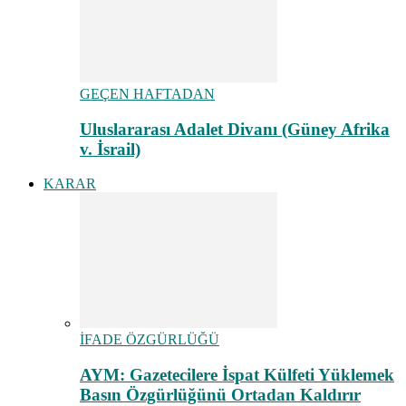
GEÇEN HAFTADAN
Uluslararası Adalet Divanı (Güney Afrika
v. İsrail)
KARAR
İFADE ÖZGÜRLÜĞÜ
AYM: Gazetecilere İspat Külfeti Yüklemek
Basın Özgürlüğünü Ortadan Kaldırır