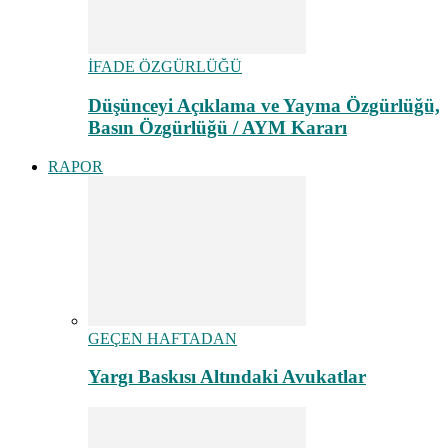
İFADE ÖZGÜRLÜĞÜ
Düşünceyi Açıklama ve Yayma Özgürlüğü,
Basın Özgürlüğü / AYM Kararı
RAPOR
GEÇEN HAFTADAN
Yargı Baskısı Altındaki Avukatlar