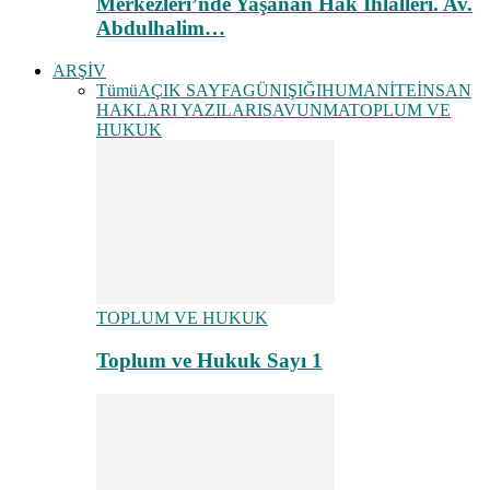
Merkezleri’nde Yaşanan Hak İhlalleri. Av.
Abdulhalim…
ARŞİV
Tümü
AÇIK SAYFA
GÜNIŞIĞI
HUMANİTE
İNSAN
HAKLARI YAZILARI
SAVUNMA
TOPLUM VE
HUKUK
TOPLUM VE HUKUK
Toplum ve Hukuk Sayı 1