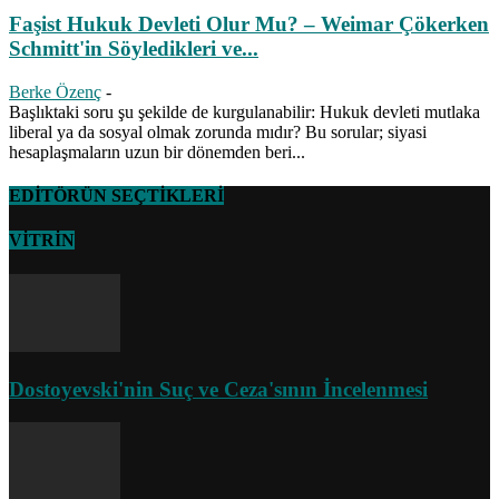
Faşist Hukuk Devleti Olur Mu? – Weimar Çökerken
Schmitt'in Söyledikleri ve...
Berke Özenç
-
Başlıktaki soru şu şekilde de kurgulanabilir: Hukuk devleti mutlaka
liberal ya da sosyal olmak zorunda mıdır? Bu sorular; siyasi
hesaplaşmaların uzun bir dönemden beri...
EDİTÖRÜN SEÇTİKLERİ
VİTRİN
Dostoyevski'nin Suç ve Ceza'sının İncelenmesi