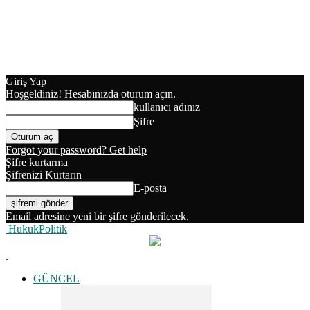
Giriş Yap
Hoşgeldiniz! Hesabınızda oturum açın.
kullanıcı adınız
Şifre
Forgot your password? Get help
Şifre kurtarma
Şifrenizi Kurtarın
E-posta
Email adresine yeni bir şifre gönderilecek.
HukukPolitik
GÜNCEL