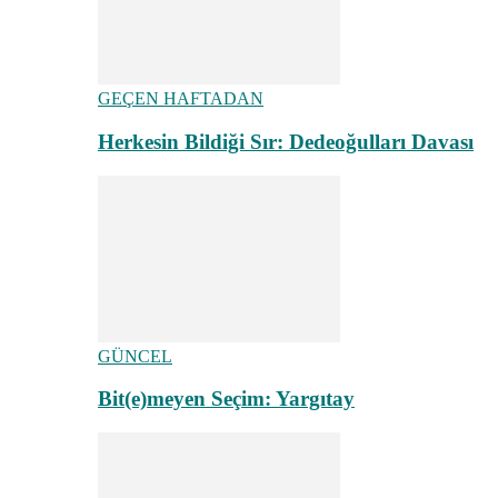
GEÇEN HAFTADAN
Herkesin Bildiği Sır: Dedeoğulları Davası
GÜNCEL
Bit(e)meyen Seçim: Yargıtay