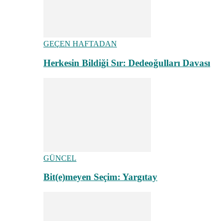
GEÇEN HAFTADAN
Herkesin Bildiği Sır: Dedeoğulları Davası
GÜNCEL
Bit(e)meyen Seçim: Yargıtay