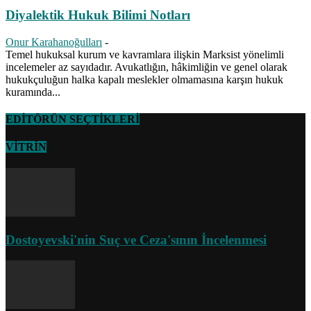
Diyalektik Hukuk Bilimi Notları
Onur Karahanoğulları
-
Temel hukuksal kurum ve kavramlara ilişkin Marksist yönelimli
incelemeler az sayıdadır. Avukatlığın, hâkimliğin ve genel olarak
hukukçuluğun halka kapalı meslekler olmamasına karşın hukuk
kuramında...
EDİTÖRÜN SEÇTİKLERİ
VİTRİN
Dostoyevski'nin Suç ve Ceza'sının İncelenmesi