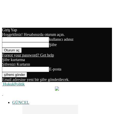
Giriş Yap
Hoşgeldiniz! Hesabınızda oturum açın.
kullanıcı adınız
Şifre
Forgot your password? Get help
Şifre kurtarma
Şifrenizi Kurtarın
E-posta
Email adresine yeni bir şifre gönderilecek.
HukukPolitik
GÜNCEL