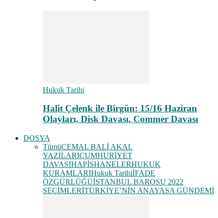
Hukuk Tarihi
Halit Çelenk ile Birgün: 15/16 Haziran
Olayları, Disk Davası, Commer Davası
DOSYA
Tümü
CEMAL BALİ AKAL
YAZILARI
CUMHURİYET
DAVASI
HAPİSHANELER
HUKUK
KURAMLARI
Hukuk Tarihi
İFADE
ÖZGÜRLÜĞÜ
İSTANBUL BAROSU 2022
SEÇİMLERİ
TÜRKİYE’NİN ANAYASA GÜNDEMİ