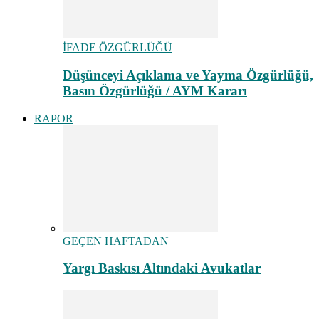
İFADE ÖZGÜRLÜĞÜ
Düşünceyi Açıklama ve Yayma Özgürlüğü,
Basın Özgürlüğü / AYM Kararı
RAPOR
GEÇEN HAFTADAN
Yargı Baskısı Altındaki Avukatlar