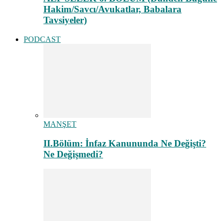
Hakim/Savcı/Avukatlar, Babalara
Tavsiyeler)
PODCAST
MANŞET
II.Bölüm: İnfaz Kanununda Ne Değişti?
Ne Değişmedi?