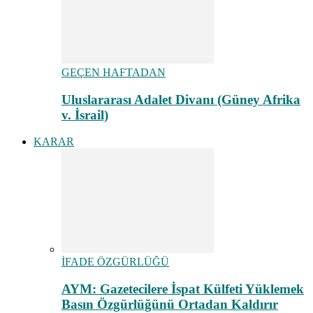
GEÇEN HAFTADAN
Uluslararası Adalet Divanı (Güney Afrika
v. İsrail)
KARAR
İFADE ÖZGÜRLÜĞÜ
AYM: Gazetecilere İspat Külfeti Yüklemek
Basın Özgürlüğünü Ortadan Kaldırır