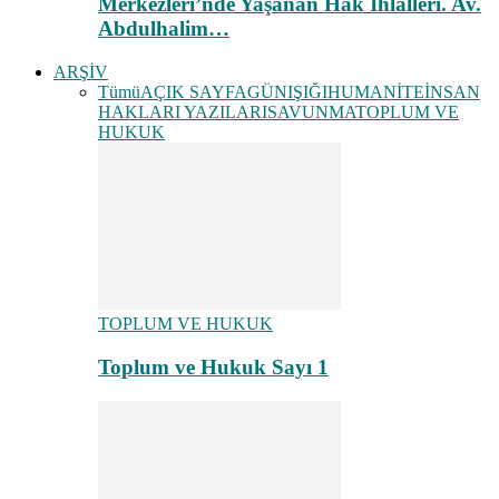
Merkezleri’nde Yaşanan Hak İhlalleri. Av.
Abdulhalim…
ARŞİV
Tümü
AÇIK SAYFA
GÜNIŞIĞI
HUMANİTE
İNSAN
HAKLARI YAZILARI
SAVUNMA
TOPLUM VE
HUKUK
TOPLUM VE HUKUK
Toplum ve Hukuk Sayı 1