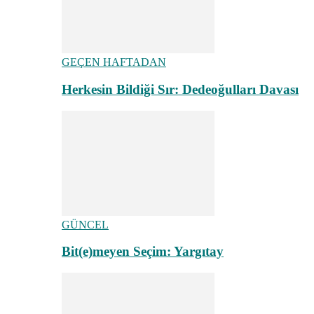
GEÇEN HAFTADAN
Herkesin Bildiği Sır: Dedeoğulları Davası
GÜNCEL
Bit(e)meyen Seçim: Yargıtay