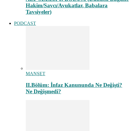
Hakim/Savcı/Avukatlar, Babalara
Tavsiyeler)
PODCAST
MANŞET
II.Bölüm: İnfaz Kanununda Ne Değişti?
Ne Değişmedi?