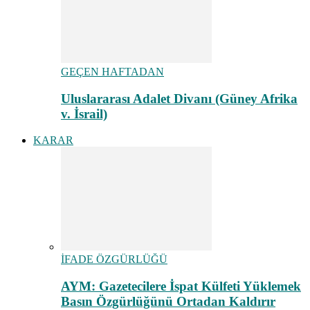
GEÇEN HAFTADAN
Uluslararası Adalet Divanı (Güney Afrika
v. İsrail)
KARAR
İFADE ÖZGÜRLÜĞÜ
AYM: Gazetecilere İspat Külfeti Yüklemek
Basın Özgürlüğünü Ortadan Kaldırır