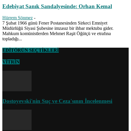
Edebiyat Sanık Sandalyesinde: Orhan Kemal
Hürrem Sönmez
-
7 Şubat 1966 günü Fener Postanesinden Sirkeci Emniyet
Müdürlüğü Siyasi Şubesine imzasız bir ihbar mektubu gider.
Mahkum komünistlerden Mehmet Raşit Öğütçü ve etrafına
topladığı...
EDİTÖRÜN SEÇTİKLERİ
VİTRİN
Dostoyevski'nin Suç ve Ceza'sının İncelenmesi