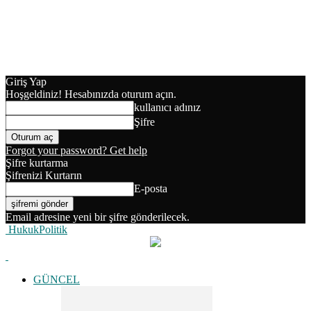
Giriş Yap
Hoşgeldiniz! Hesabınızda oturum açın.
kullanıcı adınız
Şifre
Forgot your password? Get help
Şifre kurtarma
Şifrenizi Kurtarın
E-posta
Email adresine yeni bir şifre gönderilecek.
HukukPolitik
GÜNCEL