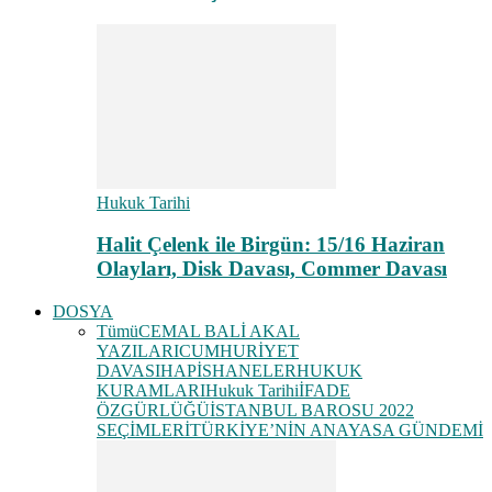
Hukuk Tarihi
Halit Çelenk ile Birgün: 15/16 Haziran
Olayları, Disk Davası, Commer Davası
DOSYA
Tümü
CEMAL BALİ AKAL
YAZILARI
CUMHURİYET
DAVASI
HAPİSHANELER
HUKUK
KURAMLARI
Hukuk Tarihi
İFADE
ÖZGÜRLÜĞÜ
İSTANBUL BAROSU 2022
SEÇİMLERİ
TÜRKİYE’NİN ANAYASA GÜNDEMİ