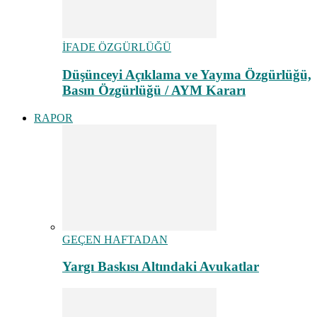
İFADE ÖZGÜRLÜĞÜ
Düşünceyi Açıklama ve Yayma Özgürlüğü,
Basın Özgürlüğü / AYM Kararı
RAPOR
GEÇEN HAFTADAN
Yargı Baskısı Altındaki Avukatlar