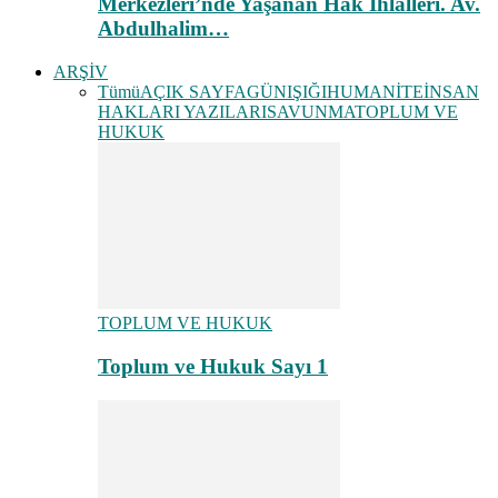
Merkezleri’nde Yaşanan Hak İhlalleri. Av.
Abdulhalim…
ARŞİV
Tümü
AÇIK SAYFA
GÜNIŞIĞI
HUMANİTE
İNSAN
HAKLARI YAZILARI
SAVUNMA
TOPLUM VE
HUKUK
TOPLUM VE HUKUK
Toplum ve Hukuk Sayı 1