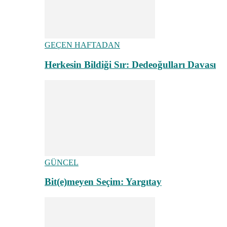
GEÇEN HAFTADAN
Herkesin Bildiği Sır: Dedeoğulları Davası
GÜNCEL
Bit(e)meyen Seçim: Yargıtay