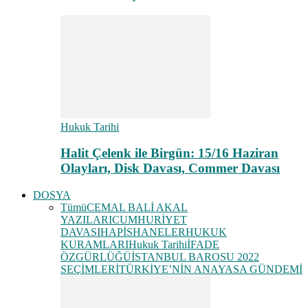
Hukuk Tarihi
Halit Çelenk ile Birgün: 15/16 Haziran
Olayları, Disk Davası, Commer Davası
DOSYA
Tümü
CEMAL BALİ AKAL
YAZILARI
CUMHURİYET
DAVASI
HAPİSHANELER
HUKUK
KURAMLARI
Hukuk Tarihi
İFADE
ÖZGÜRLÜĞÜ
İSTANBUL BAROSU 2022
SEÇİMLERİ
TÜRKİYE’NİN ANAYASA GÜNDEMİ