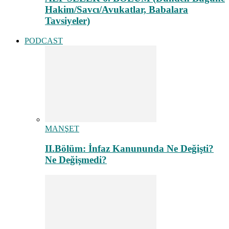
Hakim/Savcı/Avukatlar, Babalara
Tavsiyeler)
PODCAST
MANŞET
II.Bölüm: İnfaz Kanununda Ne Değişti?
Ne Değişmedi?