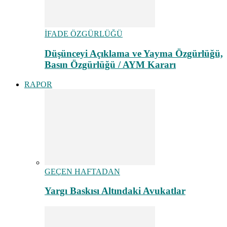
İFADE ÖZGÜRLÜĞÜ
Düşünceyi Açıklama ve Yayma Özgürlüğü,
Basın Özgürlüğü / AYM Kararı
RAPOR
GEÇEN HAFTADAN
Yargı Baskısı Altındaki Avukatlar