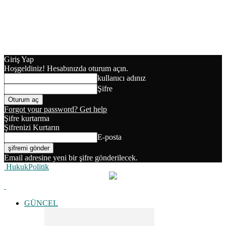
Giriş Yap
Hoşgeldiniz! Hesabınızda oturum açın.
kullanıcı adınız
Şifre
Forgot your password? Get help
Şifre kurtarma
Şifrenizi Kurtarın
E-posta
Email adresine yeni bir şifre gönderilecek.
HukukPolitik
GÜNCEL