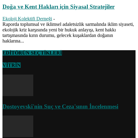
Doğa ve Kent Hakları için Siyasal Stratejiler
Ekoloji Kolektifi Derneği
-
Raporda toplumsal ve iklimsel adaletsizlik sarmalında iklim siyaseti,
ekolojik kriz karşısında yeni bir hukuk anlayışı, kent hakkı
tartışmasında kırın durumu, gelecek kuşaklardan doğanın
haklarına...
EDİTÖRÜN SEÇTİKLERİ
VİTRİN
Dostoyevski'nin Suç ve Ceza'sının İncelenmesi