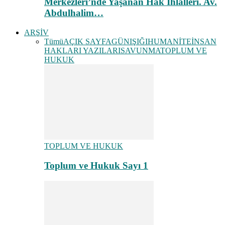
Merkezleri’nde Yaşanan Hak İhlalleri. Av.
Abdulhalim…
ARŞİV
Tümü
AÇIK SAYFA
GÜNIŞIĞI
HUMANİTE
İNSAN
HAKLARI YAZILARI
SAVUNMA
TOPLUM VE
HUKUK
TOPLUM VE HUKUK
Toplum ve Hukuk Sayı 1