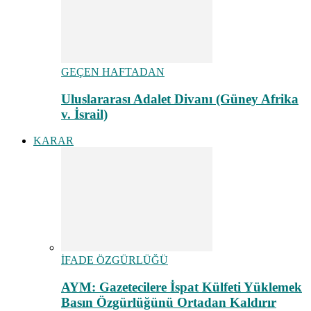
GEÇEN HAFTADAN
Uluslararası Adalet Divanı (Güney Afrika
v. İsrail)
KARAR
İFADE ÖZGÜRLÜĞÜ
AYM: Gazetecilere İspat Külfeti Yüklemek
Basın Özgürlüğünü Ortadan Kaldırır