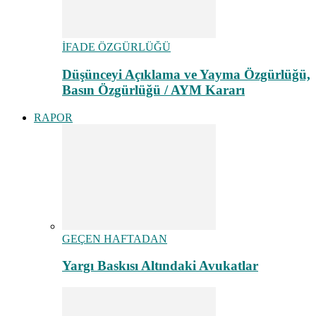
İFADE ÖZGÜRLÜĞÜ
Düşünceyi Açıklama ve Yayma Özgürlüğü,
Basın Özgürlüğü / AYM Kararı
RAPOR
GEÇEN HAFTADAN
Yargı Baskısı Altındaki Avukatlar