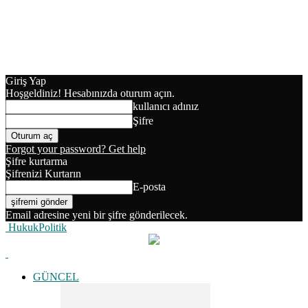
Giriş Yap
Hoşgeldiniz! Hesabınızda oturum açın.
kullanıcı adınız
Şifre
Forgot your password? Get help
Şifre kurtarma
Şifrenizi Kurtarın
E-posta
Email adresine yeni bir şifre gönderilecek.
HukukPolitik
GÜNCEL