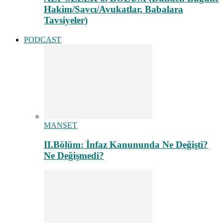
Hakim/Savcı/Avukatlar, Babalara
Tavsiyeler)
PODCAST
MANŞET
II.Bölüm: İnfaz Kanununda Ne Değişti?
Ne Değişmedi?