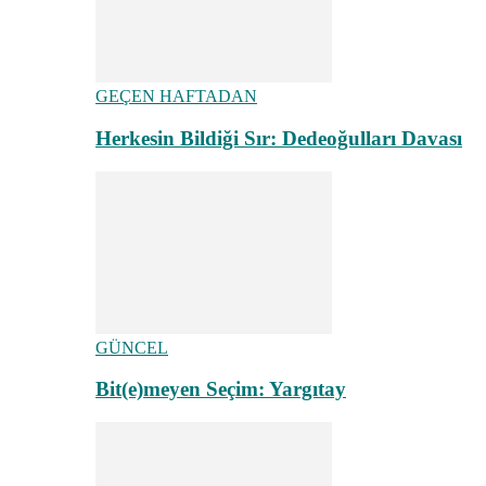
GEÇEN HAFTADAN
Herkesin Bildiği Sır: Dedeoğulları Davası
GÜNCEL
Bit(e)meyen Seçim: Yargıtay