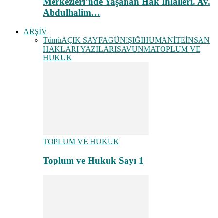
Merkezleri’nde Yaşanan Hak İhlalleri. Av.
Abdulhalim…
ARŞİV
Tümü
AÇIK SAYFA
GÜNIŞIĞI
HUMANİTE
İNSAN
HAKLARI YAZILARI
SAVUNMA
TOPLUM VE
HUKUK
TOPLUM VE HUKUK
Toplum ve Hukuk Sayı 1