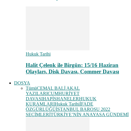
Hukuk Tarihi
Halit Çelenk ile Birgün: 15/16 Haziran
Olayları, Disk Davası, Commer Davası
DOSYA
Tümü
CEMAL BALİ AKAL
YAZILARI
CUMHURİYET
DAVASI
HAPİSHANELER
HUKUK
KURAMLARI
Hukuk Tarihi
İFADE
ÖZGÜRLÜĞÜ
İSTANBUL BAROSU 2022
SEÇİMLERİ
TÜRKİYE’NİN ANAYASA GÜNDEMİ