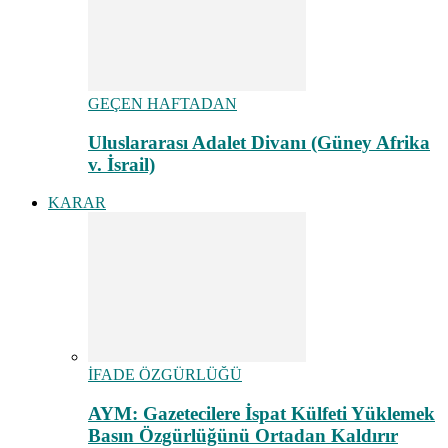
GEÇEN HAFTADAN
Uluslararası Adalet Divanı (Güney Afrika
v. İsrail)
KARAR
İFADE ÖZGÜRLÜĞÜ
AYM: Gazetecilere İspat Külfeti Yüklemek
Basın Özgürlüğünü Ortadan Kaldırır