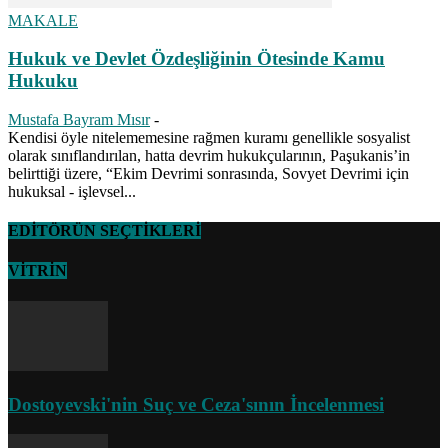
MAKALE
Hukuk ve Devlet Özdeşliğinin Ötesinde Kamu
Hukuku
Mustafa Bayram Mısır
-
Kendisi öyle nitelememesine rağmen kuramı genellikle sosyalist
olarak sınıflandırılan, hatta devrim hukukçularının, Paşukanis’in
belirttiği üzere, “Ekim Devrimi sonrasında, Sovyet Devrimi için
hukuksal - işlevsel...
EDİTÖRÜN SEÇTİKLERİ
VİTRİN
Dostoyevski'nin Suç ve Ceza'sının İncelenmesi