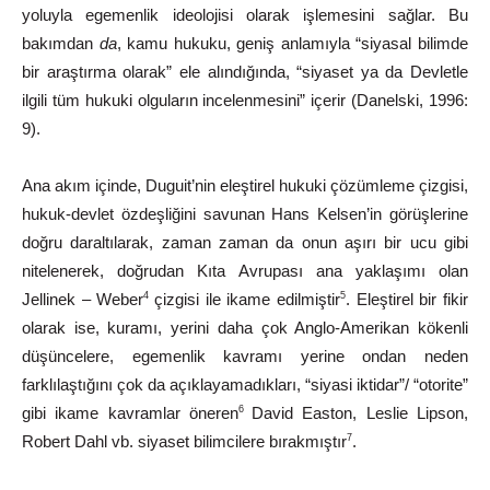
yoluyla egemenlik ideolojisi olarak işlemesini sağlar.
Bu
bakımdan
da
,
kamu
hukuku,
geniş
anlamıyla
“siyasal
bilimde
bir araştırma olarak” ele alındığında, “siyaset ya da Devletle
ilgili tüm
hukuki
olguların
incelenmesini”
içerir
(Danelski,
1996:
9).
Ana akım içinde, Duguit’nin eleştirel hukuki çözümleme çizgisi,
hukuk-devlet özdeşliğini savunan Hans Kelsen’in görüşlerine
doğru daraltılarak, zaman zaman da onun aşırı bir ucu gibi
nitelenerek, doğrudan Kıta Avrupası ana yaklaşımı olan
Jellinek – Weber
çizgisi ile ikame edilmiştir
. Eleştirel bir fikir
4
5
olarak ise, kuramı, yerini daha çok Anglo-Amerikan kökenli
düşüncelere, egemenlik kavramı yerine ondan neden
farklılaştığını çok da açıklayamadıkları, “siyasi iktidar”/ “otorite”
gibi ikame kavramlar öneren
David Easton, Leslie Lipson,
6
Robert Dahl vb. siyaset bilimcilere bırakmıştır
.
7