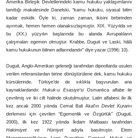
Amerika Birleşik Devletlerindeki kamu hukuku yaklaşımlarını
tanıttığı makalesinde Danelski, “kamu hukuku, siyasal bilim
kadar eskidir. Öyle ki, zaman zaman, ikisini birbirinden
ayırmak, hemen hemen olanaksızlaşmıştır. XIX. Yüzyılda ve
bu (XX.) yüzyılın başlarında bu alanda Avrupalıların
çalışmaları egemen olmuştur. Krabbe, Duguit ve Laski, hâlâ
kamu hukukunun bilinen adlarındandır” diye yazar (1996: 10).
Duguit, Anglo-Amerikan geleneği tarafından dipnotlarda usulen
verilen
referanslardan
birine
dönüştürülene
dek,
kamu
hukuku
kürsülerinde,
Türkiye’de
de
sıklıkla
başvurulan
ana
kaynaklardandır.
Hukuk-u Esasiye
’si
Osmanlıca
alfabe
ile
çevrilmiş
ve
iki
cilt
halinde
okutulmuştur. Latin
alfabesi
ile
ilk
kez
ancak
2000
yılında
Cemal
Bali
Akal’ın
Devlet Kuramı
derlemesi
için
çevrilen
“Egemenlik
ve
Özgürlük”
(Duguit,
2000), ilk kez 1922 yılında İkdam Matbaası tarafından
Hakimiyet ve
Hürriyet
adıyla
basılmıştır.
Etem
Menemencioğlu’nun
Leon
Duguit’nin
Cemiyet, Hukuk
ve