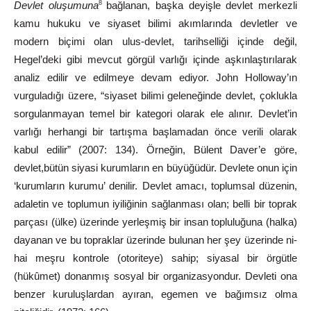
Devlet oluşumuna
bağlanan, başka deyişle devlet merkezli
8
kamu hukuku ve siyaset bilimi akımlarında devletler ve
modern biçimi olan ulus-devlet, tarihselliği içinde değil,
Hegel’deki gibi mevcut görgül varlığı içinde aşkınlaştırılarak
analiz edilir ve edilmeye devam ediyor. John Holloway’ın
vurguladığı üzere, “siyaset bilimi geleneğinde devlet, çoklukla
sorgulanmayan temel bir kategori olarak ele alınır. Devlet’in
varlığı herhangi bir tartışma başlamadan önce verili olarak
kabul edilir” (2007: 134). Örneğin, Bülent Daver’e göre,
devlet,
bütün siyasi kurumların en büyüğüdür. Devlete onun için
‘kurumların kurumu’ denilir. Devlet amacı, toplumsal düzenin,
adaletin
ve
toplumun
iyiliğinin
sağlanması
olan;
belli
bir
toprak
parçası (ülke) üzerinde yerleşmiş bir insan topluluğuna (halka)
dayanan ve bu topraklar üzerinde bulunan her şey üzerinde ni-
hai
meşru
kontrole
(otoriteye)
sahip;
siyasal
bir
örgütle
(hükûmet) donanmış sosyal bir organizasyondur. Devleti ona
benzer
kuru
luşlardan
ayıran,
egemen
ve
bağımsız
olma