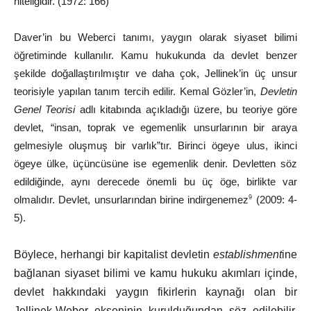
niteliğidir.
(1972:
166)
Daver’in bu Weberci tanımı, yaygın olarak siyaset bilimi
öğretiminde kullanılır. Kamu hukukunda da devlet benzer
şekilde doğallaştırılmıştır ve daha çok, Jellinek’in üç unsur
teorisiyle yapılan tanım tercih edilir. Kemal Gözler’in,
Devletin
Genel Teorisi
adlı kitabında açıkladığı üzere, bu teoriye göre
devlet, “insan, toprak ve egemenlik unsurlarının bir araya
gelmesiyle oluşmuş bir varlık”tır. Birinci ögeye ulus,
ikinci
ögeye
ülke,
üçüncüsüne
ise
egemenlik
denir.
Devletten
söz
edildiğinde, aynı derecede önemli bu üç öge, birlikte var
olmalıdır. Devlet,
unsurlarından
birine
indirgenemez
(2009:
4-
9
5).
Böylece,
herhangi
bir
kapitalist
devletin
establishment
ine
bağlanan siyaset bilimi ve kamu hukuku akımları içinde,
devlet hakkındaki
yaygın fikirlerin kaynağı olan bir
Jellinek-Weber ekseninin kurulduğundan
söz
edilebilir.