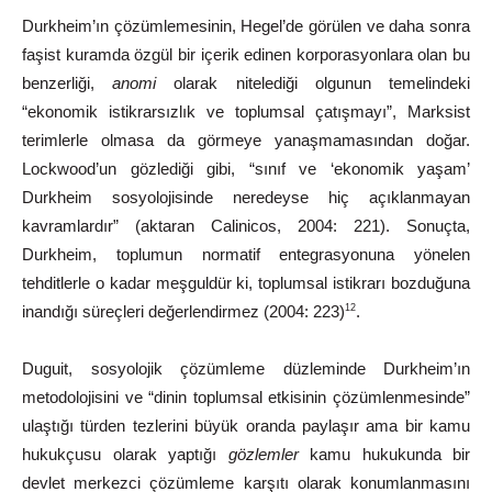
Durkheim’ın çözümlemesinin, Hegel’de görülen ve daha sonra
faşist kuramda özgül bir içerik edinen korporasyonlara olan bu
benzerliği,
anomi
olarak nitelediği olgunun temelindeki
“ekonomik istikrarsızlık ve toplumsal çatışmayı”, Marksist
terimlerle olmasa da görmeye yanaşmamasından doğar.
Lockwood’un gözlediği gibi, “sınıf ve ‘ekonomik yaşam’
Durkheim sosyolojisinde neredeyse hiç
açıklanmayan
kavramlardır” (aktaran Calinicos, 2004: 221). Sonuçta,
Durkheim, toplumun normatif entegrasyonuna yönelen
tehditlerle o kadar meşguldür ki, toplumsal istikrarı bozduğuna
inandığı süreçleri değerlen
dirmez (2004:
223)
.
12
Duguit, sosyolojik çözümleme düzleminde Durkheim’ın
metodolojisini ve “dinin toplumsal etkisinin çözümlenmesinde”
ulaştığı türden tezlerini büyük oranda paylaşır ama bir kamu
hukukçusu olarak yaptığı
gözlemler
kamu hukukunda bir
devlet merkezci çözümleme karşıtı olarak konumlanmasını