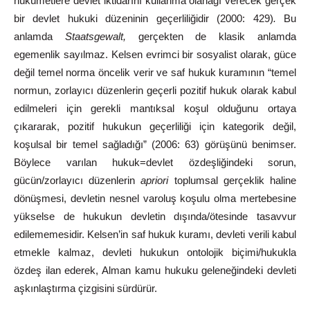
hükûmetlere
devlet
iktidarını kullanma olanağı verecek gerçek
bir devlet
hukuki
düzeninin
geçerliliğidir (2000: 429)
.
Bu
anlamda
Staatsgewalt,
gerçekten
de
klasik anlamda
egemenlik sayılmaz. Kelsen evrimci bir
sosyalist
olarak, güce
değil temel norma öncelik verir ve saf hukuk
kuramının
“temel
normun, zorlayıcı düzenlerin geçerli pozitif hukuk olarak
kabul
edilmeleri için gerekli mantıksal koşul olduğunu ortaya
çıkararak,
pozitif hukukun geçerliliği için kategorik değil,
koşulsal bir
temel
sağladığı”
(2006: 63) görüşünü benimser.
Böylece varılan
hukuk=devlet
özdeşliğindeki sorun,
gücün/zorlayıcı düzenlerin
apriori
toplumsal
gerçeklik
haline
dönüşmesi, devletin nesnel varoluş koşulu olma
mertebesine
yükselse de hukukun devletin dışında/ötesinde
tasavvur
edilememesidir. Kelsen’in saf hukuk kuramı, devleti verili kabul
etmekle
kalmaz, devleti hukukun ontolojik biçimi/hukukla
özdeş ilan
ederek,
Alman
kamu hukuku geleneğindeki devleti
aşkınlaştırma çizgisini
sürdürür.