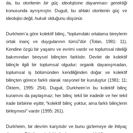
da, bu
otoritenin
bir
güç
ideolojisine
dayanması
gerektiği
konusunda
ayrışmıştır.
Duguit, bu ahlaki otoritenin güç ve
ideolojisi değil,
hukuk
olduğunu düşünür.
Durkheim’a
göre
kolektif
bilinç,
“toplumdaki
ortalama
bireylerin
ortak
inanç
ve
duygularının
tümü”dür
(Tolan,
1981:
11).
Kendine
özgü bir
yaşamı
ve
evrimi
vardır
ve
toplumsal
niteliği
bakımından
bireysel bilinçten
farklıdır.
Devlet
de
kolektif
bilinçle
ilgili
bir
toplumsal
olgudur;
organik
dayanışmadan,
toplumsal
iş
bölümünden
kendiliğinden doğar
ve
kolektif
bilinçten
görece
farklı
olarak
rasyonel
bir
kuruluştur (1981:
11;
Öktem,
1995:
254).
Duguit,
Durkheim’ın
bu
kolektif
bilinç
kuramını
da
paylaşmaz;
her
bilinç
tekil
bir
iradedir
ve
her
tekil
irade
birbirine
eşittir,
“kolektif
bilinç
yoktur,
ama
farklı
bilinçlerin
birleşmesi”
vardır
(1995:
261).
Durkheim, bir devrim karşıtıdır ve bunu gizlemeye de ihtiyaç