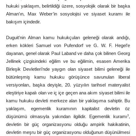
hukuki yaklaşım, belirtildiği üzere,
sosyolojik olarak
bir
başka
Alman’ın,
Max
Weber’in
sosyolojisi
ve
siyaset
kuramı ile
bakışım
içindedir.
Duguit’nin Alman kamu hukukçuları geleneği olarak andığı,
erken
kökleri
Samuel
von
Pufendorf
ve
G.
W.
F.
Hegel’e
dayanan,
genel olarak Paul Laband ve daha çok bilinen Georg
Jellinek çizgisindeki eğilim ve bu eğilimin, esasen Amerika
Birleşik Devletleri’nde yaygın olan siyaset bilimi geleneği ile
bütünleşmiş kamu hukuku görüşünce savunulan liberal
versiyonları, başka deyişle, 20. yüzyılın tarihsel materyalist
eleştiriye
kapalı
olan
ve
iç
içe
geçen
ana
akım
siyaset
bilimi
ile
kamu hukuku devleti merkeze alan bir yaklaşıma sahiptir. Bu
yaklaşım, egemenlik kuramının kapitalist devletin öz
düşünümü olmasıyla yakından ilgilidir. Egemenlik kuramı
,
3
devletin bir güç organizasyonu olduğu ampirik hakikatinin,
devletin meşru bir güç organizasyonu olduğunun düşünülmesi