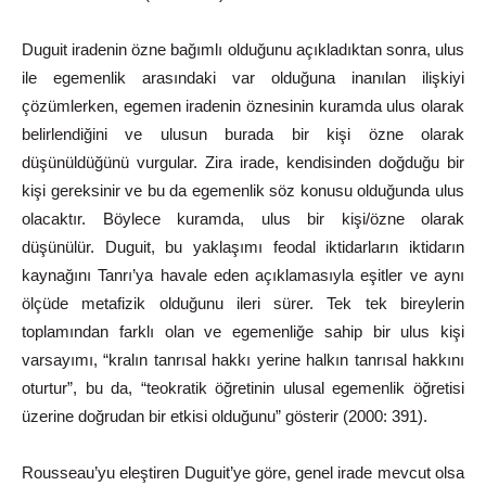
Duguit
iradenin
özne
bağımlı
olduğunu
açıkladıktan
sonra,
ulus
ile egemenlik arasındaki var olduğuna inanılan ilişkiyi
çözümlerken,
egemen iradenin öznesinin kuramda ulus olarak
belirlendiğini ve ulusun burada bir kişi özne olarak
düşünüldüğünü vurgular. Zira irade, kendisinden doğduğu bir
kişi gereksinir ve bu da egemenlik söz konusu olduğunda ulus
olacaktır. Böylece kuramda, ulus bir kişi/özne olarak
düşünülür. Duguit, bu yaklaşımı feodal iktidarların iktidarın
kaynağını Tanrı’ya havale eden açıklamasıyla eşitler ve aynı
ölçüde metafizik olduğunu
ileri
sürer.
Tek
tek
bireylerin
toplamından
farklı
olan
ve
egemenliğe sahip bir ulus kişi
varsayımı, “kralın tanrısal hakkı yerine
halkın
tanrısal
hakkını
oturtur”,
bu
da,
“teokratik
öğretinin
ulusal
egemenlik
öğretisi
üzerine
doğrudan
bir
etkisi
olduğunu”
gösterir
(2000:
391).
Rousseau’yu
eleştiren
Duguit’ye
göre,
genel
irade
mevcut
olsa