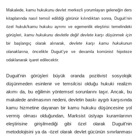
Makalede, kamu hukukunu devlet merkezli yorumlayan geleneğin ders
kitaplarında nasıl temsil edildiği görünür kılındıktan sonra, Duguit’nin
özel hukuk/kamu hukuku ayrımı ve egemenlik eleştirisi temelindeki
görüşleri,
kamu
hukukunu
devletle
değil
devlete
karşı
düşünmek
için
bir
başlangıç
olarak
alınarak,
devlete
karşı
kamu
hukukunun
olanaklarına
, öncelikle Duguit’ye ve devamla komünist hipoteze
odaklanarak işaret
edilecektir.
Duguit’nin görüşleri büyük oranda pozitivist sosyolojik
düşünmeden esinlenir ve temsilcisi olduğu hukuki realizm
akımı da, bu eğilimin yöntemsel sorunlarını taşır. Ancak, bu
makalede anılmasının nedeni, devletin baskı aygıtı karşısında
kamu hizmetine dayanan bir kamu hukuku düşüncesine yol
vermiş olması olduğundan, Marksist üstyapı kuramlarının
eleştirisine girişilmediği gibi özel olarak Duguit’nin
metodolojisini ya da -özel olarak devlet gücünün sınırlanması