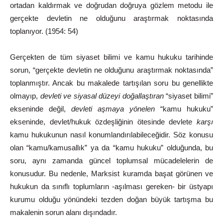
ortadan
kaldırmak
ve
doğrudan
doğruya
gözlem
metodu
ile
gerçekte devletin
ne
olduğunu
araştırmak
noktasında
toplanıyor.
(1954:
54)
Gerçekten de tüm siyaset bilimi ve kamu hukuku tarihinde
sorun, “gerçekte devletin ne olduğunu araştırmak noktasında”
toplanmıştır. Ancak bu makalede tartışılan soru bu genellikte
olmayıp,
devleti ve
si
yasal
düzeyi
doğallaştıran
“siyaset
bilimi”
ekseninde
değil,
devleti
aşmaya
yönelen
“kamu hukuku”
ekseninde, devlet/hukuk özdeşliğinin ötesinde
devlete
karşı
kamu
hukukunun
nasıl
konumlandırılabileceğidir.
Söz konusu
olan “kamu/kamusallık” ya da “kamu hukuku” olduğunda, bu
soru, aynı zamanda güncel toplumsal mücadelelerin de
konusudur. Bu nedenle, Marksist kuramda başat görünen ve
hukukun da sınıflı toplumların -aşılması gereken- bir üstyapı
kurumu olduğu yönündeki tezden doğan büyük tartışma bu
makalenin sorun alanı
dışındadır.