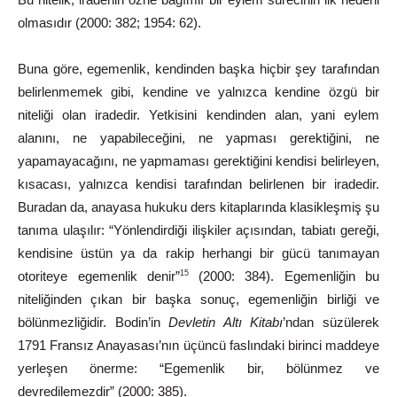
olmasıdır
(2000: 382; 1954: 62).
Buna
göre,
egemenlik,
kendinden
başka
hiçbir
şey
tarafından
belirlenmemek gibi, kendine ve yalnızca kendine özgü bir
niteliği olan iradedir. Yetkisini kendinden alan, yani eylem
alanını, ne
yapabileceğini, ne yapması gerektiğini, ne
yapamayacağını, ne yapmaması gerektiğini kendisi belirleyen,
kısacası, yalnızca kendisi tarafından belirlenen bir iradedir.
Buradan da, anayasa hukuku ders kitaplarında klasikleşmiş şu
tanıma ulaşılır: “Yönlendirdiği ilişkiler açısından, tabiatı gereği,
kendisine üstün ya da rakip herhangi bir gücü tanımayan
otoriteye egemenlik denir”
(2000: 384). Egemenliğin bu
15
niteliğinden çıkan
bir başka
sonuç,
egemenliğin
birliği
ve
bölünmezliğidir.
Bodin’in
Devletin Altı Kitabı
’ndan süzülerek
1791 Fransız Anayasası’nın üçüncü faslındaki birinci maddeye
yerleşen önerme: “Egemenlik bir, bölünmez ve
devredilemezdir”
(2000:
385).