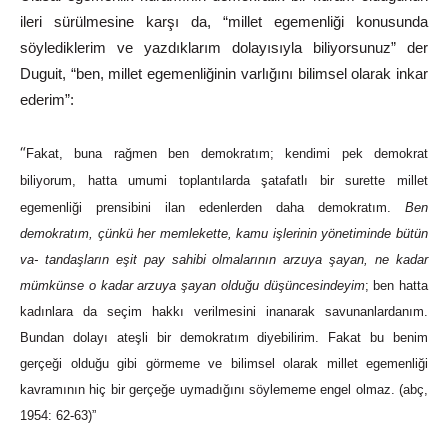
ileri sürülmesine karşı da, “millet egemenliği konusunda
söylediklerim ve yazdıklarım dolayısıyla biliyorsunuz” der
Duguit, “ben, millet egemenliğinin varlığını bilimsel olarak inkar
ederim”:
“
Fakat, buna rağmen ben demokratım; kendimi pek demokrat
biliyorum, hatta umumi toplantılarda şatafatlı bir surette millet
egemenliği prensibini ilan edenlerden daha demokratım.
Ben
demokratım,
çünkü
her
memlekette,
kamu
işlerinin
yönetiminde
bütün
va-
tandaşların
eşit
pay
sahibi
olmalarının
arzuya
şayan,
ne
kadar
mümkünse
o
kadar
arzuya
şayan
olduğu
düşüncesindeyim
;
ben
hatta
kadınlara
da seçim hakkı verilmesini inanarak savunanlardanım.
Bundan dolayı ateşli bir demokratım diyebilirim. Fakat bu benim
gerçeği olduğu gibi görmeme ve bilimsel olarak millet egemenliği
kavramının hiç bir gerçeğe uymadığını söylememe engel olmaz. (abç,
1954:
62-63)”