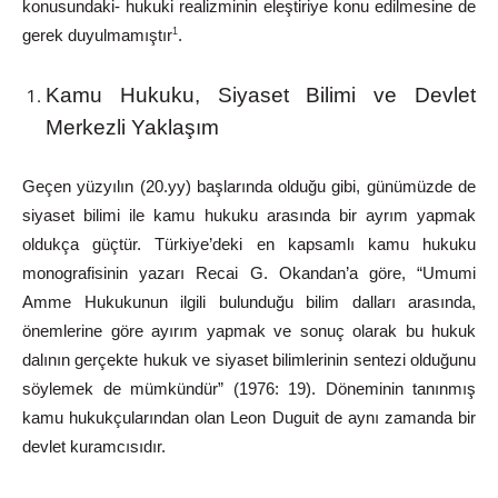
konusundaki- hukuki realizminin eleştiriye konu edilmesine de
gerek
duyulmamıştır
.
1
Kamu
Hukuku,
Siyaset
Bilimi
ve
Devlet
Merkezli
Yaklaşım
Geçen yüzyılın (20.yy) başlarında olduğu gibi, günümüzde de
siyaset bilimi ile kamu hukuku arasında bir ayrım yapmak
oldukça güçtür.
Türkiye’deki
en
kapsamlı
kamu
hukuku
monografisinin
yazarı
Recai
G.
Okandan’a
göre,
“Umumi
Amme
Hukukunun
ilgili
bulunduğu
bilim
dalları
arasında,
önemlerine
göre
ayırım
yapmak
ve
sonuç olarak
bu
hukuk
dalının
gerçekte
hukuk
ve
siyaset
bilimlerinin
sentezi olduğunu
söylemek
de
mümkündür”
(1976:
19).
Döneminin
tanınmış
kamu
hukukçularından
olan
Leon
Duguit
de
aynı
zamanda
bir
devlet kuramcısıdır.