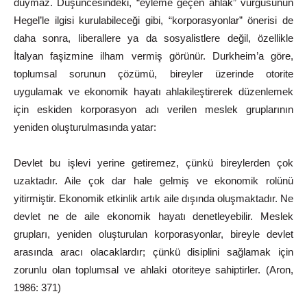
duymaz.
Düşüncesindeki,
“eyleme
geçen
ahlak”
vurgusunun
Hegel’le ilgisi
kurulabileceği
gibi,
“korporasyonlar”
önerisi
de
daha
sonra,
liberallere ya da sosyalistlere değil, özellikle
İtalyan faşizmine
ilham vermiş
görünür.
Durkheim’a
göre,
toplumsal
sorunun
çözümü,
bireyler üzerinde otorite
uygulamak ve ekonomik hayatı
ahlakileştirerek düzenlemek
için
eskiden
korporasyon
adı
verilen
meslek
gruplarının
yeniden
oluşturulmasında
yatar:
Devlet bu işlevi yerine getiremez, çünkü bireylerden çok
uzaktadır. Aile çok dar hale gelmiş ve ekonomik rolünü
yitirmiştir. Ekonomik etkinlik artık aile dışında oluşmaktadır. Ne
devlet ne de aile ekonomik hayatı denetleyebilir. Meslek
grupları, yeniden oluşturulan korporasyonlar, bireyle devlet
arasında aracı olacaklardır; çünkü disiplini sağlamak için
zorunlu olan toplumsal ve ahlaki otoriteye sahiptirler. (Aron,
1986: 371)