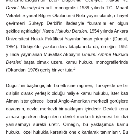
Devlet
Nazariyeleri
adlı
monografisi
1939
yılında
T.C.
Maarif
Vekaleti
Siyasal
Bilgiler
Okulunun
6
Nolu
yayını
olarak,
nihayet
çevirmeni Süheyp Derbil’in ifadesiyle “kuramını en olgun
şekilde
açıkladığı”
Kamu
Hukuku
Dersleri
,
1954
yılında
Ankara
Üniversitesi
Hukuk
Fakültesi
Yayınları’ndan
çıkmıştır
(Duguit,
1954).
Türkiye’de
yazılan
ders kitaplarında da, örneğin, 1951
yılında yayınlanan Muvaffak Akbay’ın
Umumi
Amme
Hukuku
Dersleri
başta
olmak
üzere,
kamu
hukuku
monografilerinde
(Okandan,
1976)
geniş
bir
yer
tutar
.
2
Duguit’nin
başlangıçtaki
bu
etkisine
rağmen,
Türkiye’de
de
bir
disiplin olarak yerleşik olduğu haliyle kamu hukuku, ister katı
Alman ister
görece
liberal
Anglo-Amerikan
merkezli
görüşlere
dayansın,
devlet merkezli bir yaklaşım içindedir. Devleti konu
alması gereken disiplinlerin devlet merkezli işlemesi bir dizi
yanılsamayı sürekli üretir. Örneğin, bu yaklaşımda kamu
hukuku, özel hukukla karşıtlığı öne çıkarılarak tanımlanır. Bu