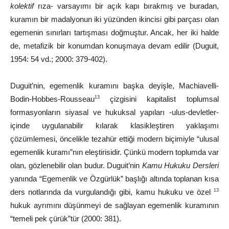
kolektif
rıza-
varsayımı
bir
açık
kapı
bırakmış
ve buradan,
kuramın
bir
madalyonun
iki
yüzünden
ikincisi
gibi
parçası olan
egemenin
sınırları
tartışması
doğmuştur.
Ancak,
her
iki
halde
de, metafizik
bir
konumdan
konuşmaya
devam
edilir
(Duguit,
1954:
54
vd.;
2000:
379-402).
Duguit’nin, egemenlik kuramını başka deyişle, Machiavelli-
Bodin-Hobbes-Rousseau
çizgisini kapitalist toplumsal
13
formasyonların siyasal ve hukuksal yapıları -ulus-devletler-
içinde uygulanabilir kılarak klasikleştiren yaklaşımı
çözümlemesi, öncelikle tezahür ettiği modern biçimiyle “ulusal
egemenlik kuramı”nın eleştirisidir. Çünkü modern toplumda var
olan, gözlenebilir olan budur. Duguit’nin
Kamu Hukuku
Dersleri
yanında
“Egemenlik
ve
Özgürlük”
başlığı
altında
toplanan kısa
ders notlarında da vurgulandığı gibi, kamu hukuku ve
özel
13
hukuk ayrımını düşünmeyi de sağlayan egemenlik kuramının
“temeli pek çürük”tür (2000: 381).