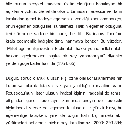
bile bunun bireysel iradelere üstün olduğunu kanıtlayan bir
açıklama yoktur. Genel de olsa o bir insan iradesidir ve Tanrı
tarafından genel iradeye egemenlik verildiği kanıtlanmadıkça,
onun egemen olduğu ileri sürülemez. Halkın egemen olduğunu
ileri sürmekle sadece bir inanış belirtilir. Bu inanış Tanrı’nın
krala egemenlik bağışladığına inanmaya benzer. Bu yüzden,
“Millet egemenliği doktrini kralın ilâhi hakkı yerine milletin ilâhi
hakkını geçirmekten başka bir şey yapmamıştır” diyenler
yerden
göğe
kadar
haklıdır
(1954:
65).
Duguit, sonuç olarak, ulusun kişi özne olarak tasarlanmasının
kuramsal olarak tutarsız ve yanlış olduğu kanaatine varır.
Rousseau’nun, ister ulusun iradesi kişinin iradesini de temsil
ettiğinden genel irade aynı zamanda bireyin de iradesidir
biçimindeki isterse de, egemenlik ulusa aittir çünkü birey, bu
egemenliğe tabiyken, yine de özgür kalır biçimindeki akıl
yürütmeleri sofizmdir, hiçbir şey kanıtlamaz (2000:
393-394;