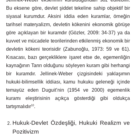
Bu
eksene
göre,
devlet
şiddet
tekeline
sahip
objektif bir
siyasal kurumdur. Aksini iddia eden kuramlar, örneğin
tarihsel materyalizm, devletin kökenini ekonomik görüşe
göre açıklayan bir kuramdır (Gözler, 2009: 34-37) ya da
kuvvet ve mücadele teorilerinden etkilenmiş ekonomik bir
devletin kökeni teorisidir (Zabunoğlu, 1973:
59
ve
61).
Kısacası,
bazı
gerçekliklere
işaret
etse
de,
egemenliğin
kaynağının Tanrı olduğunu söyleyen kuram gibi herhangi
bir kuramdır. Jellinek-Weber çizgisindeki yaklaşımın
hukuki-bilimsellik iddiası, kamu hukuku geleneği içinde
temayüz eden Duguit’nin (1954 ve 2000) egemenlik
kuramı eleştirisinin açıkça gösterdiği gibi oldukça
tartışmalıdır
10
.
Hukuk-Devlet Özdeşliği, Hukuki Realizm ve
Pozitivizm