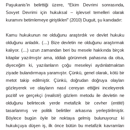
Paşukanis’in belirttiği üzere, “Ekim Devrimi sonrasında,
Sovyet Devrimi için hukuksal
–
işlevsel
temelleri
olarak
kuramını
betimlemeye
giriştikleri”
(2010) Duguit, şu
kanıdadır:
Kamu hukukunun ne olduğunu araştırdık ve devlet hukuku
olduğunu
anladık.
(…)
Bize
devletin
ne
olduğunu
araştırmak
kalıyor.
(…)
uzun
zamandan
beri
bu
mesele
hakkında
birçok
kitaplar yazılmıştır
ama,
iddialı
görünmek
pahasına
da
olsa,
diyeceğim
ki, yazılanların
çoğu
meseleyi
aydınlatmaktan
ziyade
bulandırmaya yaramıştır. Çünkü, genel olarak, kötü bir
metot takip
edilmiştir. Çünkü,
doğrudan
doğruya
olayları
gözleyerek
ve
olayların
nasıl cereyan
ettiğini
inceleyerek
pozitif
ve
gerçekçi
(
realisté
)
gözlem metodu ile devletin ne
olduğunu belirtecek yerde metafizik bir cevher (
entité
)
tasarlanmış ve politik belirtiler arkasına
yerleştirilmiştir.
Böylece
bugün
öyle
bir
noktaya
gelmiş
bulunuyoruz
ki
hukukçuya
düşen
iş,
ilk
önce
bütün
bu
metafizik
kavramları