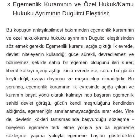
Egemenlik
Kuramının
ve
Özel
Hukuk/Kamu
Hukuku Ayrımının
Duguitci
Eleştirisi:
Bu
kopuşun
anlaşılabilmesi
bakımından
egemenlik
kuramının
ve özel hukuk/kamu hukuku ayrımının Duguitci eleştirisinden
söz etmek
gerekir.
Egemenlik
kuramı,
açığa
çıktığı
ilk
evrede,
devleti
niteleyenin
kullandığı
güce
sürekli,
devredilemez
ve
bölünemez
şekilde
sahip
bir
egemen
olduğunu
ileri
sürer;
liberal
katkıyı
içerip
aştığı
ikinci evrede
ise,
sorun
bu
gücün
keyfi
değil,
rızaya
dayanan
ve
meşru
olup olmadığıdır.
Bu
sorunda,
egemenlik
kuramının
ilk
evresinde
açığa
çıkan ve
kuramın başat yönü olarak kalmayı hep başaran egemenlik
sahibi devlet görüşü, gücün kendi meşruluğunu kendinden
aldığında, egemenliğin sınırlanamayacağında ısrar eder. Yine
de, devletin kökleri tartışmasında başvurduğu sözleşme -
bireylerin egemene terk
etme
yoluyla
ya
da
egemenle
sözleşme
yapma
yoluyla
egemene baştan
gösterdikleri