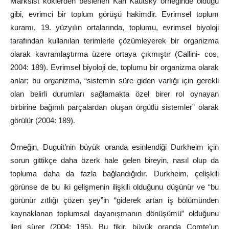
Marksist
köklerden beslenen Karl Kautsky örneğinde olduğu
gibi, evrimci bir toplum görüşü hakimdir. Evrimsel toplum
kuramı, 19. yüzyılın ortalarında, toplumu, evrimsel biyoloji
tarafından kullanılan terimlerle çözümleyerek bir organizma
olarak kavramlaştırma üzere ortaya çıkmıştır (Callini- cos,
2004:
189).
Evrimsel
biyoloji
de,
toplumu
bir
organizma
olarak
anlar; bu organizma, “sistemin süre giden varlığı için gerekli
olan belirli durumları sağlamakta özel birer rol oynayan
birbirine bağımlı parçalardan oluşan örgütlü sistemler” olarak
görülür (2004:
189).
Örneğin, Duguit’nin büyük oranda esinlendiği Durkheim için
sorun gittikçe daha özerk hale gelen bireyin, nasıl olup da
topluma daha da fazla bağlandığıdır. Durkheim, çelişkili
görünse de bu iki gelişmenin ilişkili olduğunu düşünür ve “bu
görünür zıtlığı çözen şey”in “giderek artan iş bölümünden
kaynaklanan toplumsal dayanışmanın dönüşümü” olduğunu
ileri sürer (2004: 195). Bu fikir, büyük oranda Comte’un