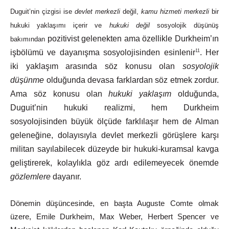
Duguit’nin çizgisi ise
devlet merkezli
değil,
kamu hizmeti merkezli
bir
hukuki yaklaşımı içerir ve
hukuki değil
sosyolojik düşünüş
pozitivist
gelenekten
ama
özellikle
Durkheim’ın
bakımından
işbölümü
ve
dayanışma
sosyolojisinden
esinlenir
11
.
Her
iki
yaklaşım
arasında
söz
konusu olan
sosyolojik
düşünme
olduğunda
devasa
farklardan
söz
etmek
zordur.
Ama
söz
konusu
olan
hukuki
yaklaşım
olduğunda,
Duguit’nin
hukuki
realizmi,
hem
Durkheim
sosyolojisinden
büyük
ölçüde
farklılaşır hem
de
Alman
geleneğine,
dolayısıyla
devlet
merkezli
görüşlere
karşı
militan
sayılabilecek
düzeyde
bir
hukuki-kuramsal
kavga
geliştirerek,
kolaylıkla
göz
ardı
edilemeyecek
önemde
gözlemlere
dayanır.
Dönemin düşüncesinde, en başta Auguste Comte olmak
üzere, Emile Durkheim, Max Weber, Herbert Spencer ve