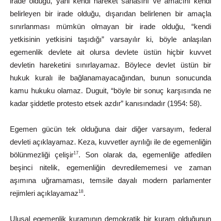
irade olduğu, yani kendi hareket sahasını ve amacını kendi
belirleyen bir irade olduğu, dışarıdan belirlenen bir amaçla
sınırlanması mümkün olmayan bir irade olduğu, “kendi
yetkisinin yetkisini taşıdığı” varsayılır ki, böyle anlaşılan
egemenlik devlete ait olursa devlete üstün hiçbir kuvvet
devletin hareketini sınırlayamaz. Böylece devlet üstün bir
hukuk kuralı ile bağlanamayacağından, bunun sonucunda
kamu hukuku olamaz. Duguit, “böyle bir sonuç karşısında ne
kadar şiddetle protesto etsek
azdır”
kanısındadır
(1954:
58).
Egemen gücün tek olduğuna dair diğer varsayım, federal
devleti açıklayamaz. Keza, kuvvetler ayrılığı ile de egemenliğin
bölünmezliği çelişir
. Son olarak da, egemenliğe atfedilen
17
beşinci nitelik, egemenliğin devredilememesi ve zaman
aşımına uğramaması, temsile dayalı modern parlamenter
rejimleri açıklayamaz
.
18
Ulusal egemenlik kuramının demokratik bir kuram olduğunun