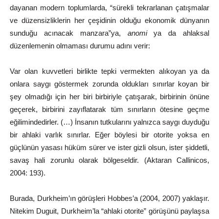
dayanan modern toplumlarda, “sürekli tekrarlanan çatışmalar
ve düzensizliklerin her çeşidinin olduğu ekonomik dünyanın
sunduğu acınacak manzara”ya,
anomi
ya da ahlaksal
düzenlemenin olmaması durumu adını verir:
Var olan kuvvetleri birlikte tepki vermekten alıkoyan ya da
onlara saygı göstermek zorunda oldukları sınırlar koyan bir
şey olmadığı için her biri birbiriyle çatışarak, birbirinin önüne
geçerek, birbirini zayıflatarak tüm sınırların ötesine geçme
eğilimindedirler. (…) İnsanın tutkularını yalnızca saygı duyduğu
bir ahlaki varlık sınırlar. Eğer böylesi bir otorite yoksa en
güçlünün yasası hüküm sürer ve ister gizli olsun, ister şiddetli,
savaş hali zorunlu olarak bölgeseldir. (Aktaran Callinicos,
2004: 193).
Burada,
Durkheim’ın
görüşleri
Hobbes’a
(2004,
2007)
yaklaşır.
Nitekim Duguit, Durkheim’la “ahlaki otorite” görüşünü paylaşsa