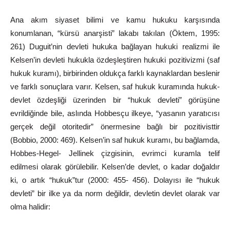
Ana
akım
siyaset
bilimi
ve
kamu
hukuku
karşısında
konumlanan, “kürsü
anarşisti”
lakabı
takılan
(Öktem,
1995:
261)
Duguit’nin
devleti hukuka
bağlayan
hukuki
realizmi
ile
Kelsen’in
devleti
hukukla
özdeşleştiren hukuki pozitivizmi (saf
hukuk kuramı), birbirinden
oldukça farklı
kaynaklardan
beslenir
ve
farklı
sonuçlara
varır.
Kelsen,
saf
hukuk
kuramında
hukuk-
devlet
özdeşliği
üzerinden
bir
“hukuk
devleti”
görüşüne
evrildiğinde bile, aslında Hobbesçu ilkeye, “yasanın yaratıcısı
gerçek değil otoritedir” önermesine bağlı bir pozitivisttir
(Bobbio, 2000: 469). Kelsen’in saf hukuk kuramı, bu bağlamda,
Hobbes-Hegel- Jellinek çizgisinin, evrimci kuramla telif
edilmesi olarak görülebilir. Kelsen’de devlet, o kadar doğaldır
ki, o artık “hukuk”tur (2000: 455- 456).
Dolayısı
ile
“hukuk
devleti”
bir
ilke
ya
da
norm
değildir,
devletin devlet olarak var
olma
halidir: