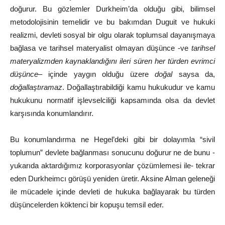
doğurur. Bu gözlemler Durkheim’da olduğu gibi, bilimsel
metodolojisinin temelidir ve bu bakımdan Duguit
ve
hukuki
realizmi,
devleti
sosyal
bir
olgu
olarak
toplumsal
dayanışmaya
bağlasa
ve
tarihsel
materyalist
olmayan
düşünce
-ve
tarihsel
ma
teryalizmden
kaynaklandığını
ileri
süren
her
türden
evrimci
düşünce
–
içinde
yaygın
olduğu
üzere
doğal
saysa
da,
doğallaştıramaz
.
Doğallaştırabildiği kamu hukukudur ve kamu
hukukunu normatif işlevselciliği kapsamında olsa da devlet
karşısında
konumlandırır.
Bu
konumlandırma
ne
Hegel’deki
gibi
bir
dolayımla
“sivil
toplumun” devlete bağlanması sonucunu doğurur ne de bunu -
yukarıda aktardığımız
korporasyonlar
çözümlemesi
ile-
tekrar
eden
Durkheimcı
görüşü
yeniden
üretir.
Aksine
Alman
geleneği
ile
mücadele
içinde devleti de hukuka bağlayarak bu türden
düşüncelerden köktenci bir kopuşu
temsil
eder.