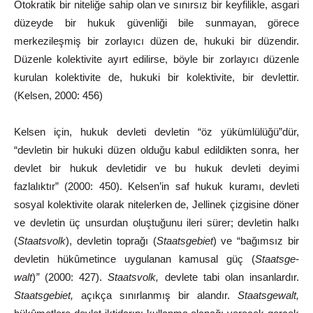
Otokratik
bir
niteliğe
sahip
olan
ve
sınırsız
bir
keyfilikle,
asgari
düzeyde bir hukuk güvenliği bile sunmayan, görece
merkezileşmiş bir zorlayıcı düzen de, hukuki bir düzendir.
Düzenle kolektivite ayırt edilirse, böyle bir zorlayıcı düzenle
kurulan kolektivite de,
hukuki
bir
kolektivite,
bir
devlettir.
(Kelsen,
2000:
456)
Kelsen için, hukuk devleti devletin “öz
yükümlülüğü”dür,
“devletin
bir
hukuki
düzen
olduğu
kabul
edildikten
sonra,
her
devlet
bir
hukuk devletidir ve bu hukuk devleti deyimi
fazlalıktır”
(2000:
450).
Kelsen’in saf hukuk kuramı, devleti
sosyal kolektivite
olarak
nitelerken de, Jellinek çizgisine döner
ve devletin üç
unsurdan
oluştuğunu
ileri
sürer;
devletin
halkı
(
Staatsvolk
),
devletin
toprağı
(
Staatsgebiet
)
ve “bağımsız
bir
devletin
hükûmetince
uygulanan
kamusal
güç
(
Staatsge-
walt
)
”
(2000: 427).
Staatsvolk,
devlete tabi olan
insanlardır.
Staatsgebiet,
açıkça sınırlanmış bir alandır.
Staatsgewalt,