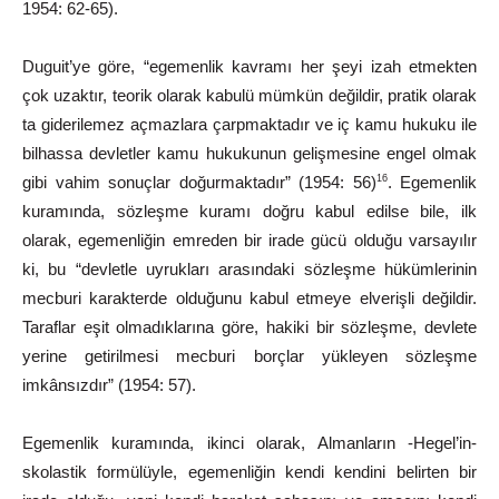
1954: 62-65).
Duguit’ye göre, “egemenlik kavramı her şeyi izah etmekten
çok uzaktır, teorik olarak kabulü mümkün değildir, pratik olarak
ta giderilemez açmazlara çarpmaktadır ve iç kamu hukuku ile
bilhassa devletler kamu hukukunun gelişmesine engel olmak
gibi vahim sonuçlar doğurmaktadır” (1954: 56)
. Egemenlik
16
kuramında, sözleşme kuramı doğru kabul edilse bile, ilk
olarak, egemenliğin emreden bir irade gücü olduğu varsayılır
ki, bu “devletle uyrukları arasındaki sözleşme hükümlerinin
mecburi karakterde olduğunu kabul etmeye elverişli değildir.
Taraflar eşit olmadıklarına göre, hakiki bir sözleşme, devlete
yerine getirilmesi mecburi borçlar yükleyen sözleşme
imkânsızdır”
(1954: 57).
Egemenlik kuramında, ikinci olarak, Almanların -Hegel’in-
skolastik formülüyle, egemenliğin kendi kendini belirten bir