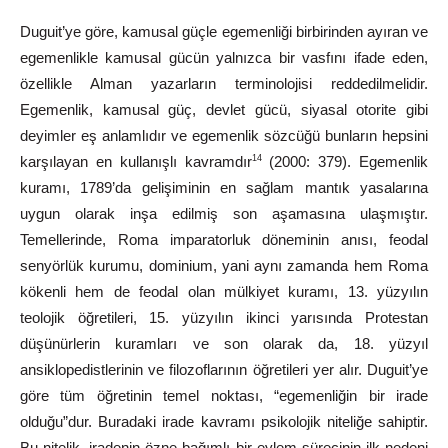
Duguit’ye göre, kamusal güçle egemenliği birbirinden ayıran ve
egemenlikle kamusal gücün yalnızca bir vasfını ifade eden,
özellikle Alman yazarların terminolojisi reddedilmelidir.
Egemenlik, kamusal güç, devlet gücü, siyasal otorite gibi
deyimler eş anlamlıdır ve egemenlik sözcüğü bunların hepsini
karşılayan en kullanışlı kavramdır
(2000: 379). Egemenlik
14
kuramı, 1789’da gelişiminin en sağlam mantık yasalarına
uygun olarak inşa edilmiş son aşamasına ulaşmıştır.
Temellerinde, Roma imparatorluk döneminin anısı, feodal
senyörlük kurumu, dominium, yani aynı zamanda hem Roma
kökenli hem de feodal olan mülkiyet kuramı, 13. yüzyılın
teolojik öğretileri, 15. yüzyılın ikinci yarısında Protestan
düşünürlerin kuramları ve son olarak da, 18. yüzyıl
ansiklopedistlerinin ve filozoflarının öğretileri yer alır. Duguit’ye
göre tüm öğretinin temel noktası, “egemenliğin bir irade
olduğu”dur. Buradaki irade kavramı psikolojik niteliğe sahiptir.
Bu nitelik, iradenin özne bağımlı bir eylem sürecinin ilk nedeni