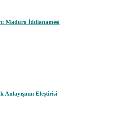
m: Maduro İddianamesi
nlayışının Eleştirisi