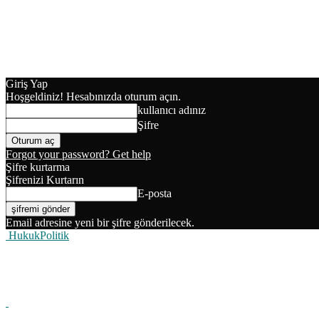
Giriş Yap
Hoşgeldiniz! Hesabınızda oturum açın.
kullanıcı adınız
Şifre
Forgot your password? Get help
Şifre kurtarma
Şifrenizi Kurtarın
E-posta
Email adresine yeni bir şifre gönderilecek.
HukukPolitik