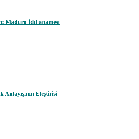
m: Maduro İddianamesi
nlayışının Eleştirisi