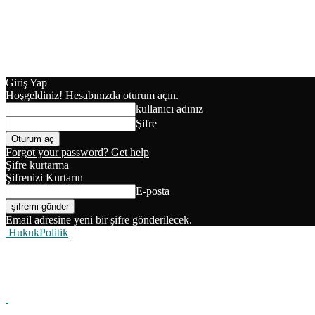
Giriş Yap
Hoşgeldiniz! Hesabınızda oturum açın.
kullanıcı adınız
Şifre
Forgot your password? Get help
Şifre kurtarma
Şifrenizi Kurtarın
E-posta
Email adresine yeni bir şifre gönderilecek.
HukukPolitik