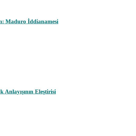
m: Maduro İddianamesi
nlayışının Eleştirisi