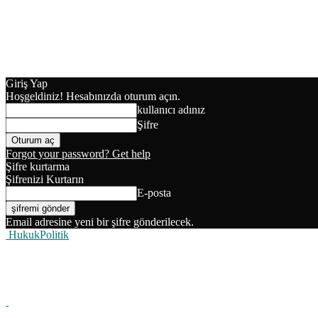
Giriş Yap
Hoşgeldiniz! Hesabınızda oturum açın.
kullanıcı adınız
Şifre
Forgot your password? Get help
Şifre kurtarma
Şifrenizi Kurtarın
E-posta
Email adresine yeni bir şifre gönderilecek.
HukukPolitik