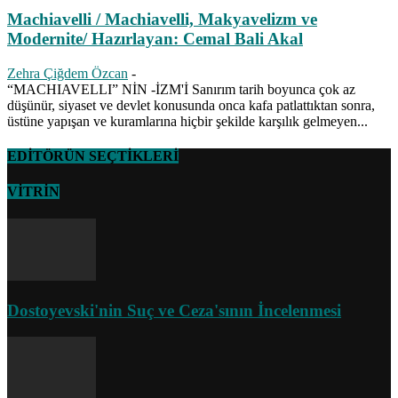
Machiavelli / Machiavelli, Makyavelizm ve
Modernite/ Hazırlayan: Cemal Bali Akal
Zehra Çiğdem Özcan
-
“MACHIAVELLI” NİN -İZM'İ Sanırım tarih boyunca çok az
düşünür, siyaset ve devlet konusunda onca kafa patlattıktan sonra,
üstüne yapışan ve kuramlarına hiçbir şekilde karşılık gelmeyen...
EDİTÖRÜN SEÇTİKLERİ
VİTRİN
Dostoyevski'nin Suç ve Ceza'sının İncelenmesi