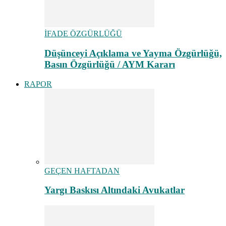
İFADE ÖZGÜRLÜĞÜ
Düşünceyi Açıklama ve Yayma Özgürlüğü,
Basın Özgürlüğü / AYM Kararı
RAPOR
GEÇEN HAFTADAN
Yargı Baskısı Altındaki Avukatlar