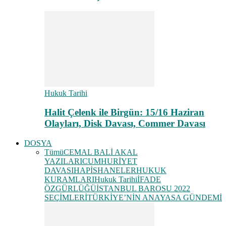
Hukuk Tarihi
Halit Çelenk ile Birgün: 15/16 Haziran
Olayları, Disk Davası, Commer Davası
DOSYA
Tümü
CEMAL BALİ AKAL
YAZILARI
CUMHURİYET
DAVASI
HAPİSHANELER
HUKUK
KURAMLARI
Hukuk Tarihi
İFADE
ÖZGÜRLÜĞÜ
İSTANBUL BAROSU 2022
SEÇİMLERİ
TÜRKİYE’NİN ANAYASA GÜNDEMİ