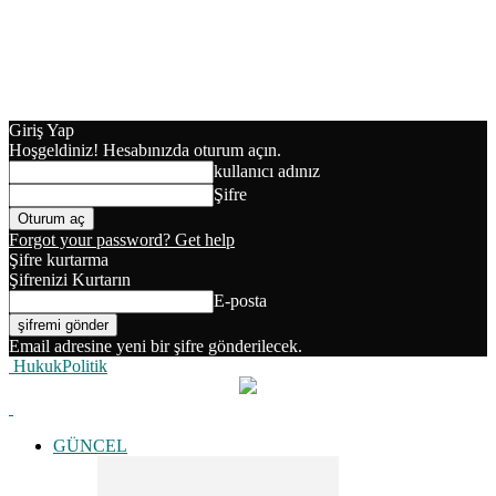
Giriş Yap
Hoşgeldiniz! Hesabınızda oturum açın.
kullanıcı adınız
Şifre
Forgot your password? Get help
Şifre kurtarma
Şifrenizi Kurtarın
E-posta
Email adresine yeni bir şifre gönderilecek.
HukukPolitik
GÜNCEL