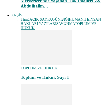
Merkezleri’nde Yaşanan Hak İhlalleri. Av.
Abdulhalim…
ARŞİV
Tümü
AÇIK SAYFA
GÜNIŞIĞI
HUMANİTE
İNSAN
HAKLARI YAZILARI
SAVUNMA
TOPLUM VE
HUKUK
TOPLUM VE HUKUK
Toplum ve Hukuk Sayı 1