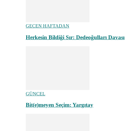
GEÇEN HAFTADAN
Herkesin Bildiği Sır: Dedeoğulları Davası
GÜNCEL
Bit(e)meyen Seçim: Yargıtay