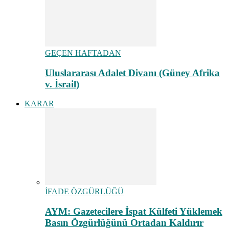
GEÇEN HAFTADAN
Uluslararası Adalet Divanı (Güney Afrika
v. İsrail)
KARAR
İFADE ÖZGÜRLÜĞÜ
AYM: Gazetecilere İspat Külfeti Yüklemek
Basın Özgürlüğünü Ortadan Kaldırır