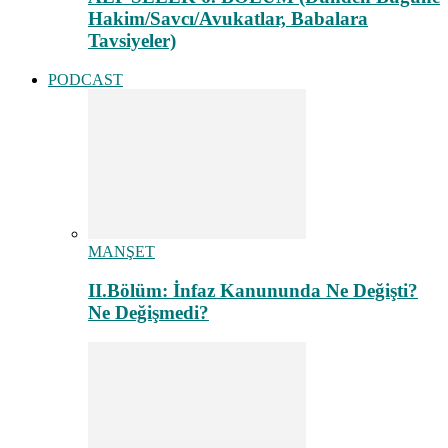
Hakim/Savcı/Avukatlar, Babalara
Tavsiyeler)
PODCAST
MANŞET
II.Bölüm: İnfaz Kanununda Ne Değişti?
Ne Değişmedi?