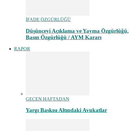
İFADE ÖZGÜRLÜĞÜ
Düşünceyi Açıklama ve Yayma Özgürlüğü,
Basın Özgürlüğü / AYM Kararı
RAPOR
GEÇEN HAFTADAN
Yargı Baskısı Altındaki Avukatlar