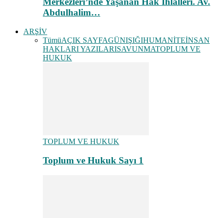
Merkezleri’nde Yaşanan Hak İhlalleri. Av.
Abdulhalim…
ARŞİV
Tümü
AÇIK SAYFA
GÜNIŞIĞI
HUMANİTE
İNSAN
HAKLARI YAZILARI
SAVUNMA
TOPLUM VE
HUKUK
TOPLUM VE HUKUK
Toplum ve Hukuk Sayı 1