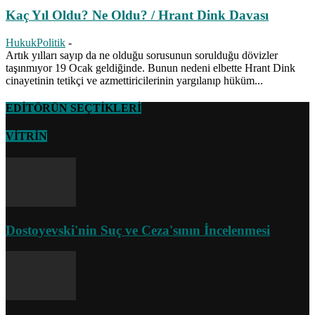
Kaç Yıl Oldu? Ne Oldu? / Hrant Dink Davası
HukukPolitik
-
Artık yılları sayıp da ne olduğu sorusunun sorulduğu dövizler
taşınmıyor 19 Ocak geldiğinde. Bunun nedeni elbette Hrant Dink
cinayetinin tetikçi ve azmettiricilerinin yargılanıp hüküm...
EDİTÖRÜN SEÇTİKLERİ
VİTRİN
Dostoyevski'nin Suç ve Ceza'sının İncelenmesi