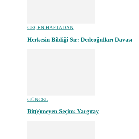
GEÇEN HAFTADAN
Herkesin Bildiği Sır: Dedeoğulları Davası
GÜNCEL
Bit(e)meyen Seçim: Yargıtay