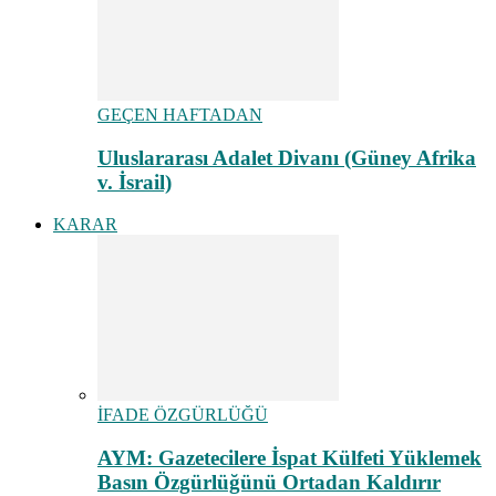
GEÇEN HAFTADAN
Uluslararası Adalet Divanı (Güney Afrika
v. İsrail)
KARAR
İFADE ÖZGÜRLÜĞÜ
AYM: Gazetecilere İspat Külfeti Yüklemek
Basın Özgürlüğünü Ortadan Kaldırır