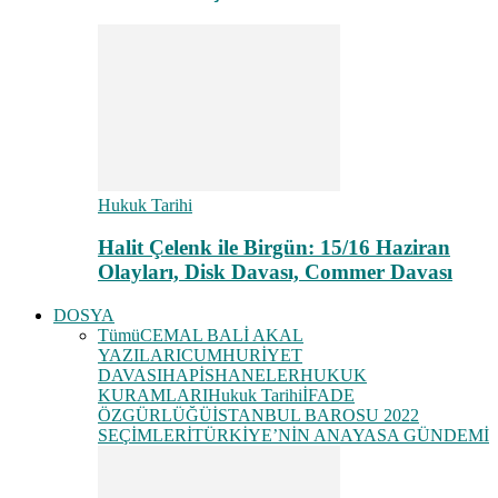
Hukuk Tarihi
Halit Çelenk ile Birgün: 15/16 Haziran
Olayları, Disk Davası, Commer Davası
DOSYA
Tümü
CEMAL BALİ AKAL
YAZILARI
CUMHURİYET
DAVASI
HAPİSHANELER
HUKUK
KURAMLARI
Hukuk Tarihi
İFADE
ÖZGÜRLÜĞÜ
İSTANBUL BAROSU 2022
SEÇİMLERİ
TÜRKİYE’NİN ANAYASA GÜNDEMİ