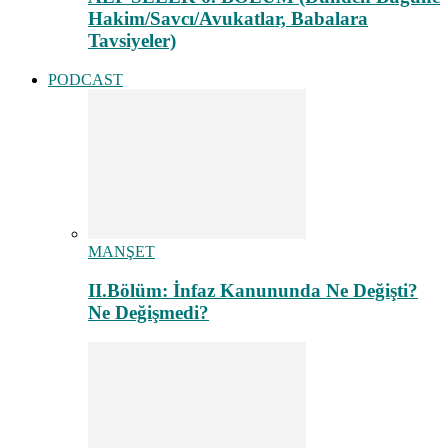
Hakim/Savcı/Avukatlar, Babalara
Tavsiyeler)
PODCAST
MANŞET
II.Bölüm: İnfaz Kanununda Ne Değişti?
Ne Değişmedi?