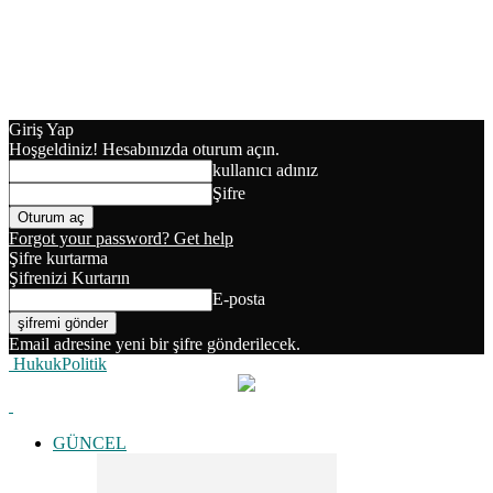
Giriş Yap
Hoşgeldiniz! Hesabınızda oturum açın.
kullanıcı adınız
Şifre
Forgot your password? Get help
Şifre kurtarma
Şifrenizi Kurtarın
E-posta
Email adresine yeni bir şifre gönderilecek.
HukukPolitik
GÜNCEL