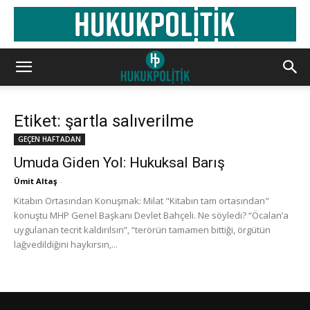
Etiket: şartla salıverilme
GEÇEN HAFTADAN
Umuda Giden Yol: Hukuksal Barış
Ümit Altaş
-
Kitabın Ortasından Konuşmak: Milat "Kitabın tam ortasından"
konuştu MHP Genel Başkanı Devlet Bahçeli. Ne söyledi? “Öcalan’a
uygulanan tecrit kaldırılsın”, “terörün tamamen bittiği, örgütün
lağvedildiğini haykırsın,...