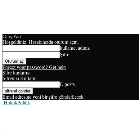
Giriş Yap
Hoşgeldiniz! Hesabınızda oturum açın.
kullanıcı adınız
Şifre
Forgot your password? Get help
Şifre kurtarma
Şifrenizi Kurtarın
E-posta
Email adresine yeni bir şifre gönderilecek.
HukukPolitik