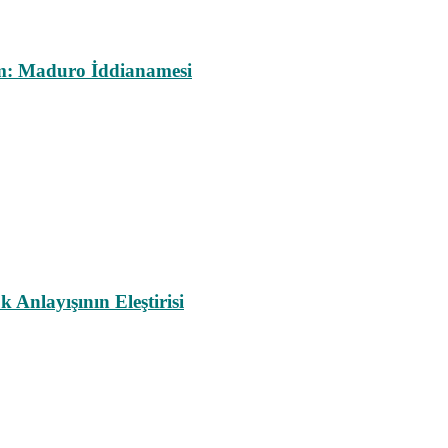
m: Maduro İddianamesi
nlayışının Eleştirisi