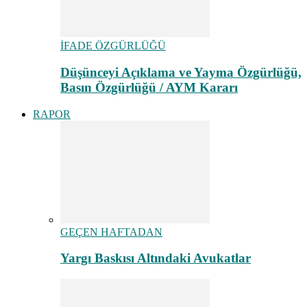
İFADE ÖZGÜRLÜĞÜ
Düşünceyi Açıklama ve Yayma Özgürlüğü,
Basın Özgürlüğü / AYM Kararı
RAPOR
GEÇEN HAFTADAN
Yargı Baskısı Altındaki Avukatlar