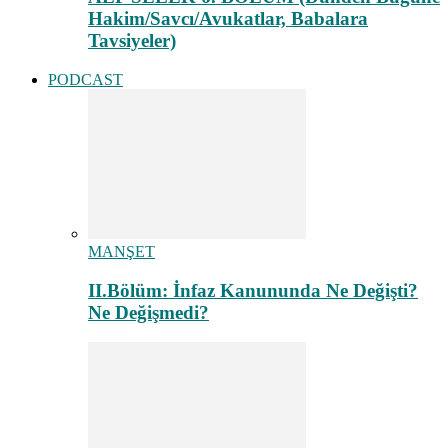
Hakim/Savcı/Avukatlar, Babalara
Tavsiyeler)
PODCAST
MANŞET
II.Bölüm: İnfaz Kanununda Ne Değişti?
Ne Değişmedi?