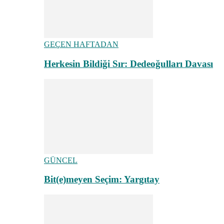
GEÇEN HAFTADAN
Herkesin Bildiği Sır: Dedeoğulları Davası
GÜNCEL
Bit(e)meyen Seçim: Yargıtay