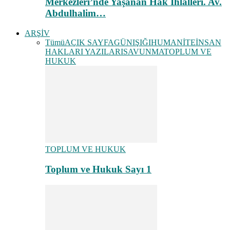
Merkezleri’nde Yaşanan Hak İhlalleri. Av.
Abdulhalim…
ARŞİV
Tümü
AÇIK SAYFA
GÜNIŞIĞI
HUMANİTE
İNSAN
HAKLARI YAZILARI
SAVUNMA
TOPLUM VE
HUKUK
TOPLUM VE HUKUK
Toplum ve Hukuk Sayı 1