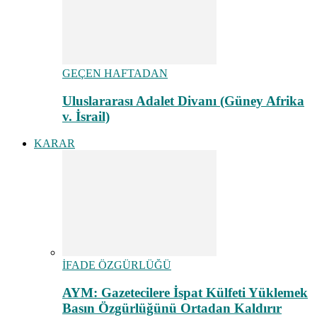
GEÇEN HAFTADAN
Uluslararası Adalet Divanı (Güney Afrika
v. İsrail)
KARAR
İFADE ÖZGÜRLÜĞÜ
AYM: Gazetecilere İspat Külfeti Yüklemek
Basın Özgürlüğünü Ortadan Kaldırır