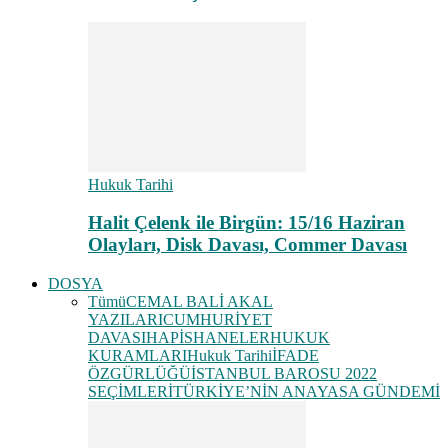
Hukuk Tarihi
Halit Çelenk ile Birgün: 15/16 Haziran
Olayları, Disk Davası, Commer Davası
DOSYA
Tümü
CEMAL BALİ AKAL
YAZILARI
CUMHURİYET
DAVASI
HAPİSHANELER
HUKUK
KURAMLARI
Hukuk Tarihi
İFADE
ÖZGÜRLÜĞÜ
İSTANBUL BAROSU 2022
SEÇİMLERİ
TÜRKİYE’NİN ANAYASA GÜNDEMİ