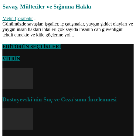
Savaş, Mülteciler ve Sığınma Hakkı
Metin Çorabatır
-
Günümüzde savaşlar, işgaller, iç çatışmalar, yaygın şiddet olayları ve
yaygın insan hakları ihlalleri çok sayıda insanın can güvenliğini
tehdit etmekte ve kitle göçlerine yol...
EDİTÖRÜN SEÇTİKLERİ
VİTRİN
Dostoyevski'nin Suç ve Ceza'sının İncelenmesi