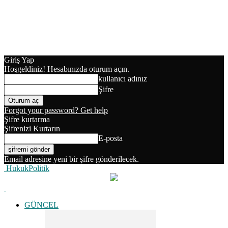
Giriş Yap
Hoşgeldiniz! Hesabınızda oturum açın.
kullanıcı adınız
Şifre
Forgot your password? Get help
Şifre kurtarma
Şifrenizi Kurtarın
E-posta
Email adresine yeni bir şifre gönderilecek.
HukukPolitik
GÜNCEL