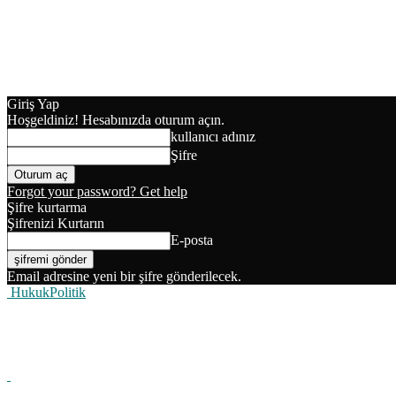
Giriş Yap
Hoşgeldiniz! Hesabınızda oturum açın.
kullanıcı adınız
Şifre
Forgot your password? Get help
Şifre kurtarma
Şifrenizi Kurtarın
E-posta
Email adresine yeni bir şifre gönderilecek.
HukukPolitik