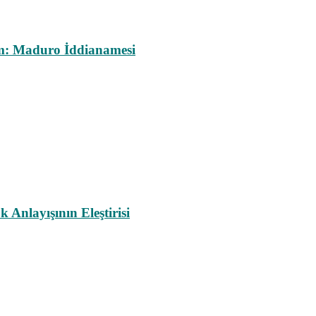
m: Maduro İddianamesi
nlayışının Eleştirisi