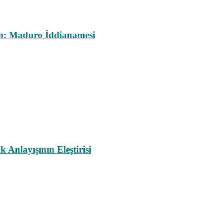
m: Maduro İddianamesi
nlayışının Eleştirisi