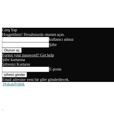
Giriş Yap
Hoşgeldiniz! Hesabınızda oturum açın.
kullanıcı adınız
Şifre
Forgot your password? Get help
Şifre kurtarma
Şifrenizi Kurtarın
E-posta
Email adresine yeni bir şifre gönderilecek.
HukukPolitik