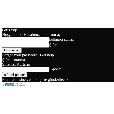
Giriş Yap
Hoşgeldiniz! Hesabınızda oturum açın.
kullanıcı adınız
Şifre
Forgot your password? Get help
Şifre kurtarma
Şifrenizi Kurtarın
E-posta
Email adresine yeni bir şifre gönderilecek.
HukukPolitik