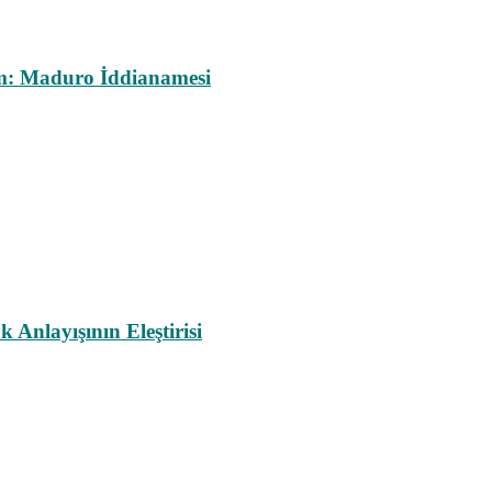
m: Maduro İddianamesi
nlayışının Eleştirisi