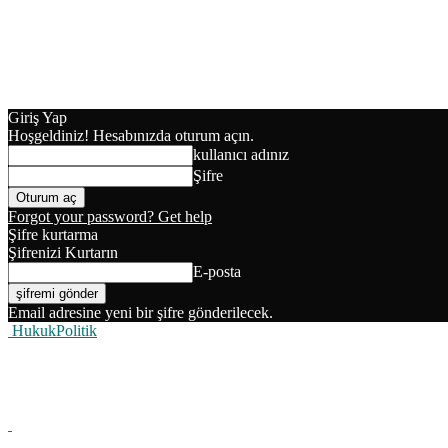
Giriş Yap
Hoşgeldiniz! Hesabınızda oturum açın.
kullanıcı adınız
Şifre
Forgot your password? Get help
Şifre kurtarma
Şifrenizi Kurtarın
E-posta
Email adresine yeni bir şifre gönderilecek.
HukukPolitik