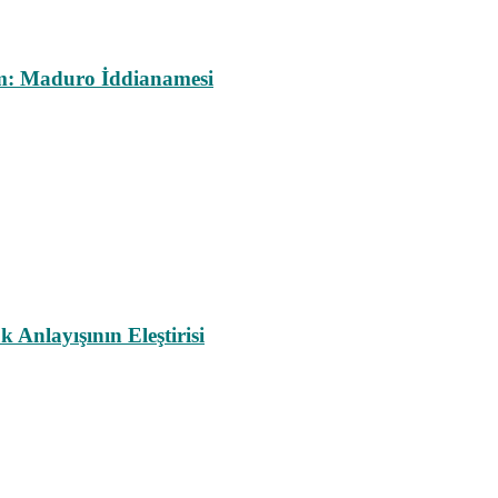
m: Maduro İddianamesi
nlayışının Eleştirisi