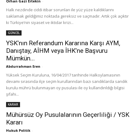
Orhan Gazi Ertekin
-
Halk nezdinde ciddi itibar sorunları ile yüz yüze kaldıklarını
saklamak geldiğimiz noktada gereksiz ve saçmadır. Artık çok açıktır
ki Türkiye’nin siyaset ve iktidar krizi...
GÜNCEL
YSK’nın Referandum Kararına Karşı AYM,
Danıştay, AİHM veya İHK’ne Başvuru
Mümkün...
Abdurrahman Eren
-
Yüksek Seçim Kuruluna, 16/04/2017 tarihinde Halkoylamasının
devamı sırasında ilçe seçim kurullarından bazı sandıklarda sandık
kurulu mührü bulunmayan oy pusulası ile oy kullandırıldığı bilgisi
şifahi...
KARAR
Mühürsüz Oy Pusulalarının Geçerliliği / YSK
Kararı
Hukuk Politik
-