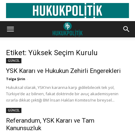
Etiket: Yüksek Seçim Kurulu
GÜNCEL
YSK Kararı ve Hukukun Zehirli Engerekleri
Tolga Şirin
-
Hukuksal olarak, YSK’nın kararına karşı gidilebilecek tek yol,
Türkiye’de az bilinen, fakat doktrinde bir avuç akademisyenin
ısrarla dikkat çektiği BM İnsan Hakları Komitesi’ne bireysel...
GÜNCEL
Referandum, YSK Kararı ve Tam
Kanunsuzluk