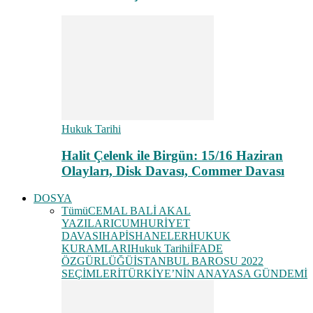
Hukuk Tarihi
Halit Çelenk ile Birgün: 15/16 Haziran
Olayları, Disk Davası, Commer Davası
DOSYA
Tümü
CEMAL BALİ AKAL
YAZILARI
CUMHURİYET
DAVASI
HAPİSHANELER
HUKUK
KURAMLARI
Hukuk Tarihi
İFADE
ÖZGÜRLÜĞÜ
İSTANBUL BAROSU 2022
SEÇİMLERİ
TÜRKİYE’NİN ANAYASA GÜNDEMİ