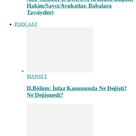
Hakim/Savcı/Avukatlar, Babalara
Tavsiyeler)
PODCAST
MANŞET
II.Bölüm: İnfaz Kanununda Ne Değişti?
Ne Değişmedi?