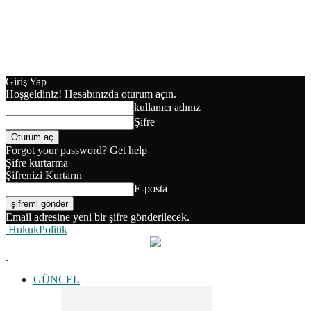
Giriş Yap
Hoşgeldiniz! Hesabınızda oturum açın.
kullanıcı adınız
Şifre
Forgot your password? Get help
Şifre kurtarma
Şifrenizi Kurtarın
E-posta
Email adresine yeni bir şifre gönderilecek.
HukukPolitik
GÜNCEL