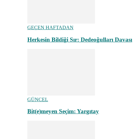
GEÇEN HAFTADAN
Herkesin Bildiği Sır: Dedeoğulları Davası
GÜNCEL
Bit(e)meyen Seçim: Yargıtay