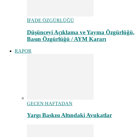
İFADE ÖZGÜRLÜĞÜ
Düşünceyi Açıklama ve Yayma Özgürlüğü,
Basın Özgürlüğü / AYM Kararı
RAPOR
GEÇEN HAFTADAN
Yargı Baskısı Altındaki Avukatlar