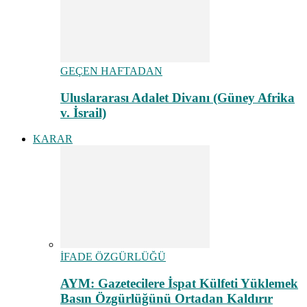
GEÇEN HAFTADAN
Uluslararası Adalet Divanı (Güney Afrika
v. İsrail)
KARAR
İFADE ÖZGÜRLÜĞÜ
AYM: Gazetecilere İspat Külfeti Yüklemek
Basın Özgürlüğünü Ortadan Kaldırır