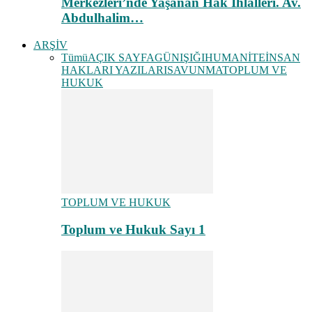
Merkezleri’nde Yaşanan Hak İhlalleri. Av.
Abdulhalim…
ARŞİV
Tümü
AÇIK SAYFA
GÜNIŞIĞI
HUMANİTE
İNSAN
HAKLARI YAZILARI
SAVUNMA
TOPLUM VE
HUKUK
TOPLUM VE HUKUK
Toplum ve Hukuk Sayı 1