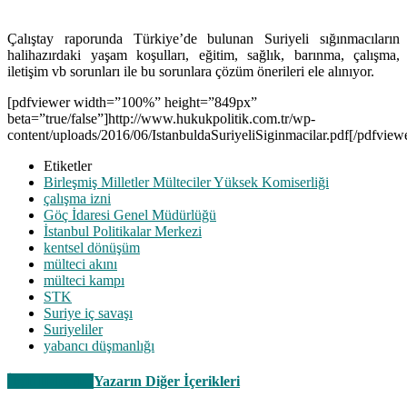
Çalıştay raporunda Türkiye’de bulunan Suriyeli sığınmacıların
halihazırdaki yaşam koşulları, eğitim, sağlık, barınma, çalışma,
iletişim vb sorunları ile bu sorunlara çözüm önerileri ele alınıyor.
[pdfviewer width=”100%” height=”849px”
beta=”true/false”]http://www.hukukpolitik.com.tr/wp-
content/uploads/2016/06/IstanbuldaSuriyeliSiginmacilar.pdf[/pdfview
Etiketler
Birleşmiş Milletler Mülteciler Yüksek Komiserliği
çalışma izni
Göç İdaresi Genel Müdürlüğü
İstanbul Politikalar Merkezi
kentsel dönüşüm
mülteci akını
mülteci kampı
STK
Suriye iç savaşı
Suriyeliler
yabancı düşmanlığı
İlgili Haberler
Yazarın Diğer İçerikleri