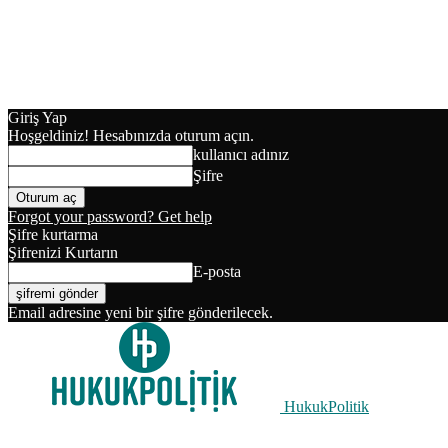
Giriş Yap
Hoşgeldiniz! Hesabınızda oturum açın.
kullanıcı adınız
Şifre
Forgot your password? Get help
Şifre kurtarma
Şifrenizi Kurtarın
E-posta
Email adresine yeni bir şifre gönderilecek.
HukukPolitik