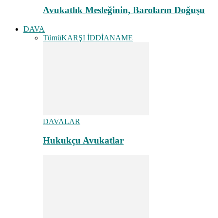
Avukatlık Mesleğinin, Baroların Doğuşu
DAVA
Tümü
KARŞI İDDİANAME
DAVALAR
Hukukçu Avukatlar