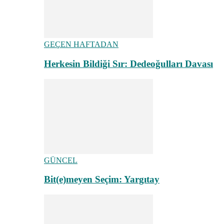
GEÇEN HAFTADAN
Herkesin Bildiği Sır: Dedeoğulları Davası
GÜNCEL
Bit(e)meyen Seçim: Yargıtay