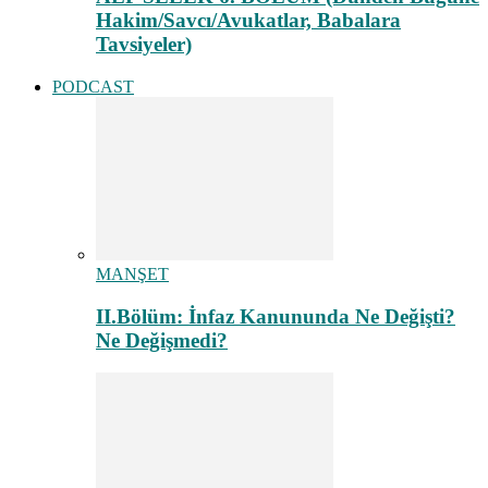
Hakim/Savcı/Avukatlar, Babalara
Tavsiyeler)
PODCAST
MANŞET
II.Bölüm: İnfaz Kanununda Ne Değişti?
Ne Değişmedi?