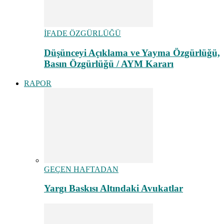
İFADE ÖZGÜRLÜĞÜ
Düşünceyi Açıklama ve Yayma Özgürlüğü,
Basın Özgürlüğü / AYM Kararı
RAPOR
GEÇEN HAFTADAN
Yargı Baskısı Altındaki Avukatlar