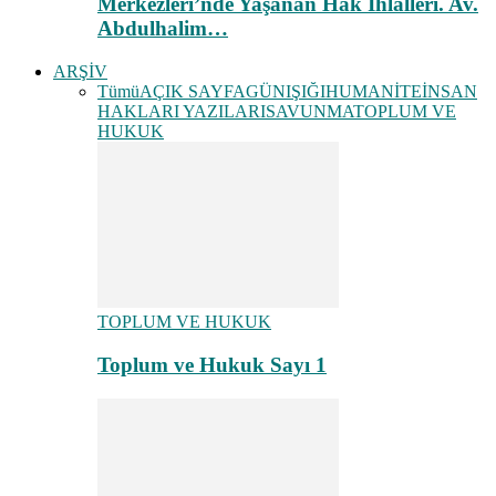
Merkezleri’nde Yaşanan Hak İhlalleri. Av.
Abdulhalim…
ARŞİV
Tümü
AÇIK SAYFA
GÜNIŞIĞI
HUMANİTE
İNSAN
HAKLARI YAZILARI
SAVUNMA
TOPLUM VE
HUKUK
TOPLUM VE HUKUK
Toplum ve Hukuk Sayı 1