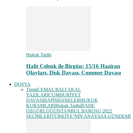
Hukuk Tarihi
Halit Çelenk ile Birgün: 15/16 Haziran
Olayları, Disk Davası, Commer Davası
DOSYA
Tümü
CEMAL BALİ AKAL
YAZILARI
CUMHURİYET
DAVASI
HAPİSHANELER
HUKUK
KURAMLARI
Hukuk Tarihi
İFADE
ÖZGÜRLÜĞÜ
İSTANBUL BAROSU 2022
SEÇİMLERİ
TÜRKİYE’NİN ANAYASA GÜNDEMİ