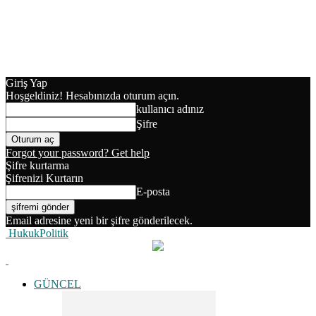
Giriş Yap
Hoşgeldiniz! Hesabınızda oturum açın.
kullanıcı adınız
Şifre
Forgot your password? Get help
Şifre kurtarma
Şifrenizi Kurtarın
E-posta
Email adresine yeni bir şifre gönderilecek.
HukukPolitik
GÜNCEL