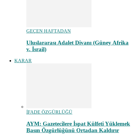
GEÇEN HAFTADAN
Uluslararası Adalet Divanı (Güney Afrika
v. İsrail)
KARAR
İFADE ÖZGÜRLÜĞÜ
AYM: Gazetecilere İspat Külfeti Yüklemek
Basın Özgürlüğünü Ortadan Kaldırır