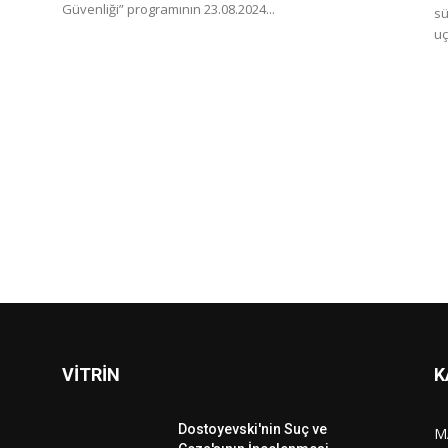
Güvenliği” programının 23.08.2024...
sü
uç
VİTRİN
K
Dostoyevski'nin Suç ve
M