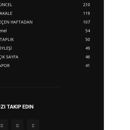
ÜNCEL
210
AKALE
119
EÇEN HAFTADAN
107
enel
54
İTAPLIK
50
ÖYLEŞİ
49
ÇIK SAYFA
46
APOR
41
IZI TAKIP EDIN