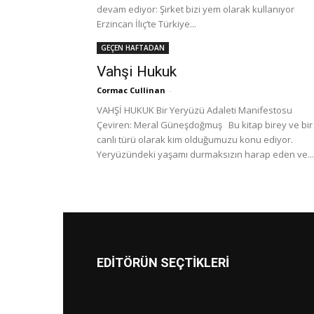
devam ediyor: Şirket bizi yem olarak kullanıyor
Erzincan İliç’te Türkiye...
GEÇEN HAFTADAN
Vahşi Hukuk
Cormac Cullinan
-
VAHŞİ HUKUK Bir Yeryüzü Adaleti Manifestosu
Çeviren: Meral Güneşdoğmuş Bu kitap birey ve bir
canlı türü olarak kim olduğumuzu konu ediyor.
Yeryüzündeki yaşamı durmaksızın harap eden ve...
EDİTÖRÜN SEÇTİKLERİ