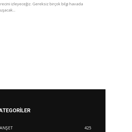
recini izleyeceğiz. Gereksiz birçok bilgi havada
uşacak...
ATEGORİLER
ANŞET
425