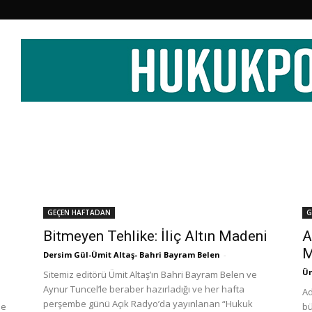
GEÇEN HAFTADAN
G
Bitmeyen Tehlike: İliç Altın Madeni
A
M
Dersim Gül-Ümit Altaş- Bahri Bayram Belen
-
Üm
Sitemiz editörü Ümit Altaş’ın Bahri Bayram Belen ve
Aynur Tuncel’le beraber hazırladığı ve her hafta
Ad
perşembe günü Açık Radyo’da yayınlanan “Hukuk
le
bü