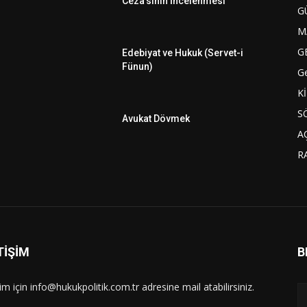
Ceza'sının İncelenmesi
G
M
G
Edebiyat ve Hukuk (Servet-i
Fünun)
G
K
S
Avukat Dövmek
A
R
TİŞİM
B
şim için info@hukukpolitik.com.tr adresine mail atabilirsiniz.