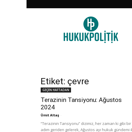
HukukPolitik
Etiket: çevre
GEÇEN HAFTADAN
Terazinin Tansiyonu: Ağustos
2024
Ümit Altaş
-
“Terazinin Tansiyonu” dizimiz, her zaman ki gibi bir
adım geriden gelerek, Ağustos ayı hukuk gündemi i