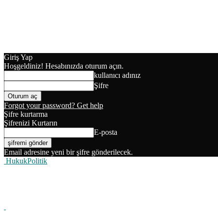
Giriş Yap
Hoşgeldiniz! Hesabınızda oturum açın.
kullanıcı adınız
Şifre
Forgot your password? Get help
Şifre kurtarma
Şifrenizi Kurtarın
E-posta
Email adresine yeni bir şifre gönderilecek.
HukukPolitik