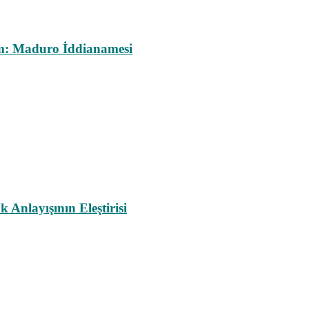
m: Maduro İddianamesi
nlayışının Eleştirisi