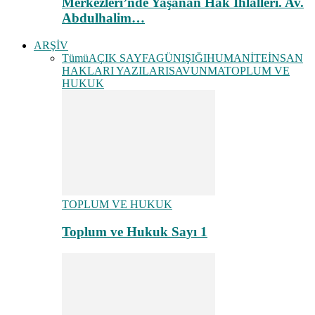
Merkezleri’nde Yaşanan Hak İhlalleri. Av.
Abdulhalim…
ARŞİV
Tümü
AÇIK SAYFA
GÜNIŞIĞI
HUMANİTE
İNSAN
HAKLARI YAZILARI
SAVUNMA
TOPLUM VE
HUKUK
TOPLUM VE HUKUK
Toplum ve Hukuk Sayı 1