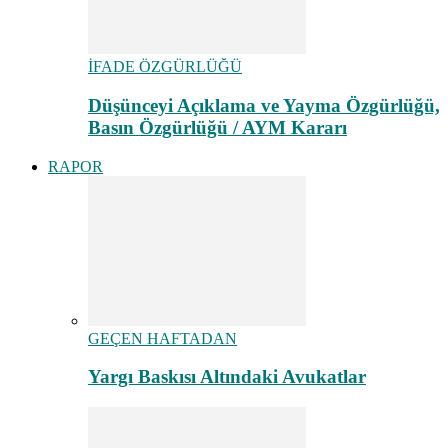
İFADE ÖZGÜRLÜĞÜ
Düşünceyi Açıklama ve Yayma Özgürlüğü,
Basın Özgürlüğü / AYM Kararı
RAPOR
GEÇEN HAFTADAN
Yargı Baskısı Altındaki Avukatlar