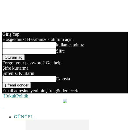
Giriş Yap
Hoşgeldiniz! Hesabınızda oturum açın.
kullanıcı adınız
Şifre
Forgot your password? Get help
Şifre kurtarma
Şifrenizi Kurtarın
E-posta
Email adresine yeni bir şifre gönderilecek.
HukukPolitik
GÜNCEL