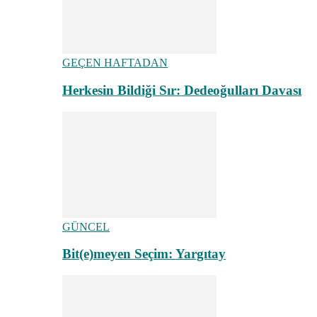
GEÇEN HAFTADAN
Herkesin Bildiği Sır: Dedeoğulları Davası
GÜNCEL
Bit(e)meyen Seçim: Yargıtay