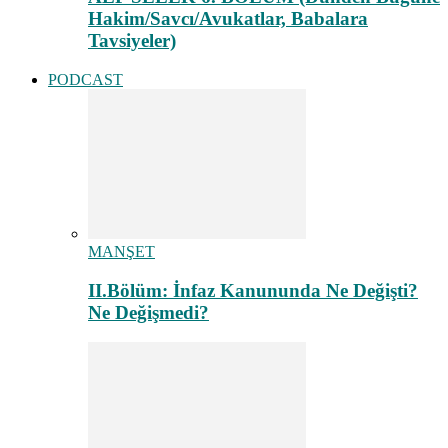
Hakim/Savcı/Avukatlar, Babalara
Tavsiyeler)
PODCAST
MANŞET
II.Bölüm: İnfaz Kanununda Ne Değişti?
Ne Değişmedi?