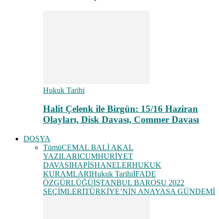
Hukuk Tarihi
Halit Çelenk ile Birgün: 15/16 Haziran
Olayları, Disk Davası, Commer Davası
DOSYA
Tümü
CEMAL BALİ AKAL
YAZILARI
CUMHURİYET
DAVASI
HAPİSHANELER
HUKUK
KURAMLARI
Hukuk Tarihi
İFADE
ÖZGÜRLÜĞÜ
İSTANBUL BAROSU 2022
SEÇİMLERİ
TÜRKİYE’NİN ANAYASA GÜNDEMİ