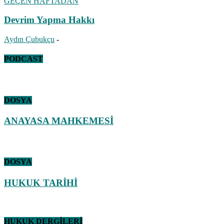
GEÇEN HAFTADAN
Devrim Yapma Hakkı
Aydın Çubukçu
-
PODCAST
DOSYA
ANAYASA MAHKEMESİ
DOSYA
HUKUK TARİHİ
HUKUK DERGİLERİ