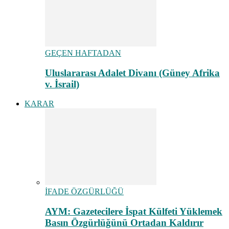
GEÇEN HAFTADAN
Uluslararası Adalet Divanı (Güney Afrika
v. İsrail)
KARAR
İFADE ÖZGÜRLÜĞÜ
AYM: Gazetecilere İspat Külfeti Yüklemek
Basın Özgürlüğünü Ortadan Kaldırır