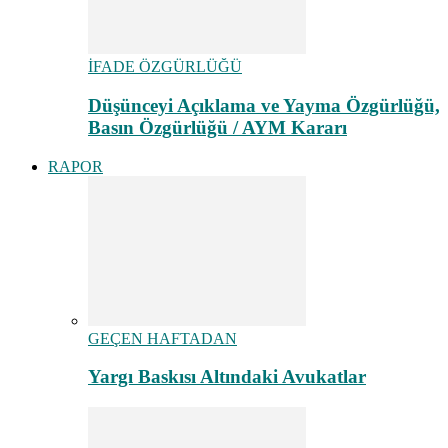
İFADE ÖZGÜRLÜĞÜ
Düşünceyi Açıklama ve Yayma Özgürlüğü,
Basın Özgürlüğü / AYM Kararı
RAPOR
GEÇEN HAFTADAN
Yargı Baskısı Altındaki Avukatlar