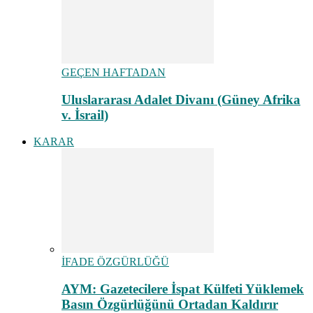
GEÇEN HAFTADAN
Uluslararası Adalet Divanı (Güney Afrika
v. İsrail)
KARAR
İFADE ÖZGÜRLÜĞÜ
AYM: Gazetecilere İspat Külfeti Yüklemek
Basın Özgürlüğünü Ortadan Kaldırır