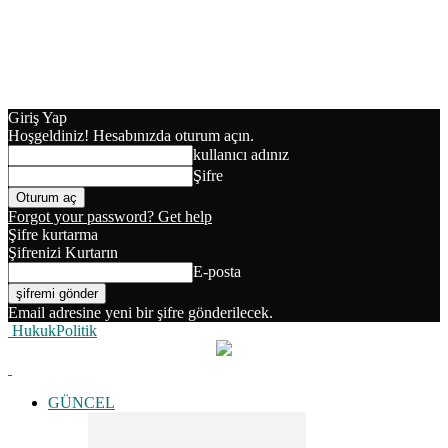
Giriş Yap
Hoşgeldiniz! Hesabınızda oturum açın.
kullanıcı adınız
Şifre
Forgot your password? Get help
Şifre kurtarma
Şifrenizi Kurtarın
E-posta
Email adresine yeni bir şifre gönderilecek.
HukukPolitik
GÜNCEL