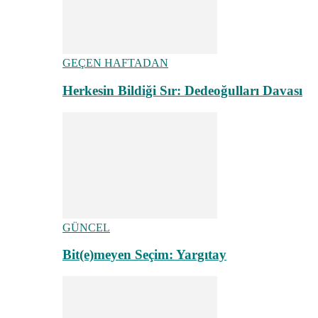
GEÇEN HAFTADAN
Herkesin Bildiği Sır: Dedeoğulları Davası
GÜNCEL
Bit(e)meyen Seçim: Yargıtay