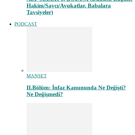
Hakim/Savcı/Avukatlar, Babalara
Tavsiyeler)
PODCAST
MANŞET
II.Bölüm: İnfaz Kanununda Ne Değişti?
Ne Değişmedi?