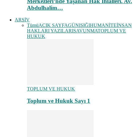
Merkezleri’nde Yaşanan Hak İhlalleri. Av.
Abdulhalim…
ARŞİV
Tümü
AÇIK SAYFA
GÜNIŞIĞI
HUMANİTE
İNSAN
HAKLARI YAZILARI
SAVUNMA
TOPLUM VE
HUKUK
TOPLUM VE HUKUK
Toplum ve Hukuk Sayı 1