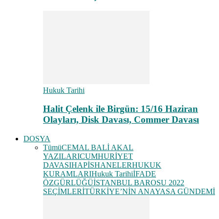
Hukuk Tarihi
Halit Çelenk ile Birgün: 15/16 Haziran
Olayları, Disk Davası, Commer Davası
DOSYA
Tümü
CEMAL BALİ AKAL
YAZILARI
CUMHURİYET
DAVASI
HAPİSHANELER
HUKUK
KURAMLARI
Hukuk Tarihi
İFADE
ÖZGÜRLÜĞÜ
İSTANBUL BAROSU 2022
SEÇİMLERİ
TÜRKİYE’NİN ANAYASA GÜNDEMİ