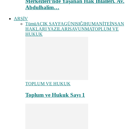
Merkezleri’nde Yaşanan Hak İhlalleri. Av.
Abdulhalim…
ARŞİV
Tümü
AÇIK SAYFA
GÜNIŞIĞI
HUMANİTE
İNSAN
HAKLARI YAZILARI
SAVUNMA
TOPLUM VE
HUKUK
TOPLUM VE HUKUK
Toplum ve Hukuk Sayı 1