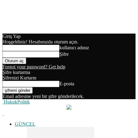
Giriş Yap
Hoşgeldiniz! Hesabınızda oturum açın.
kullanıcı adınız
Şifre
Forgot your password? Get help
Şifre kurtarma
Şifrenizi Kurtarın
E-posta
Email adresine yeni bir şifre gönderilecek.
HukukPolitik
GÜNCEL