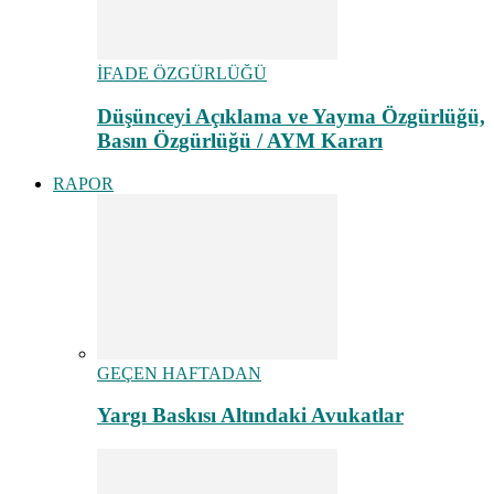
İFADE ÖZGÜRLÜĞÜ
Düşünceyi Açıklama ve Yayma Özgürlüğü,
Basın Özgürlüğü / AYM Kararı
RAPOR
GEÇEN HAFTADAN
Yargı Baskısı Altındaki Avukatlar