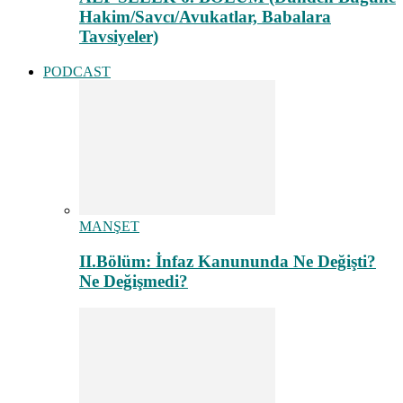
Hakim/Savcı/Avukatlar, Babalara
Tavsiyeler)
PODCAST
MANŞET
II.Bölüm: İnfaz Kanununda Ne Değişti?
Ne Değişmedi?