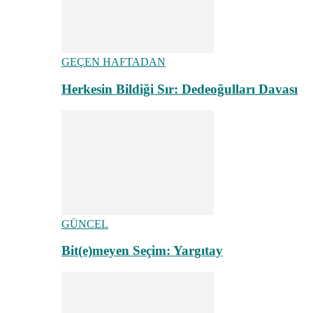
GEÇEN HAFTADAN
Herkesin Bildiği Sır: Dedeoğulları Davası
GÜNCEL
Bit(e)meyen Seçim: Yargıtay