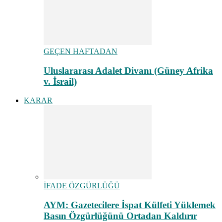
GEÇEN HAFTADAN
Uluslararası Adalet Divanı (Güney Afrika
v. İsrail)
KARAR
İFADE ÖZGÜRLÜĞÜ
AYM: Gazetecilere İspat Külfeti Yüklemek
Basın Özgürlüğünü Ortadan Kaldırır