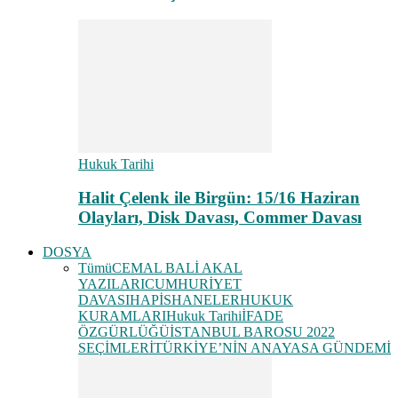
Hukuk Tarihi
Halit Çelenk ile Birgün: 15/16 Haziran
Olayları, Disk Davası, Commer Davası
DOSYA
Tümü
CEMAL BALİ AKAL
YAZILARI
CUMHURİYET
DAVASI
HAPİSHANELER
HUKUK
KURAMLARI
Hukuk Tarihi
İFADE
ÖZGÜRLÜĞÜ
İSTANBUL BAROSU 2022
SEÇİMLERİ
TÜRKİYE’NİN ANAYASA GÜNDEMİ