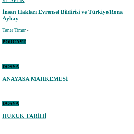
KİTAPLIK
İnsan Hakları Evrensel Bildirisi ve Türkiye/Rona
Aybay
Taner Timur
-
PODCAST
DOSYA
ANAYASA MAHKEMESİ
DOSYA
HUKUK TARİHİ