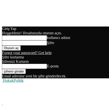
Giriş Yap
Hoşgeldiniz! Hesabınızda oturum açın.
kullanıcı adınız
Şifre
Forgot your password? Get help
Şifre kurtarma
Şifrenizi Kurtarın
E-posta
Email adresine yeni bir şifre gönderilecek.
HukukPolitik