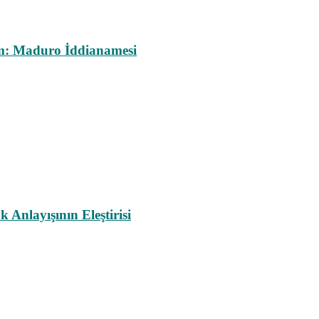
m: Maduro İddianamesi
nlayışının Eleştirisi