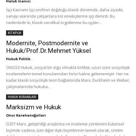
Haluk İnanıcı
-
İşçi Kavramı İşçi sınıfının doğduğu klasik dönemde, daha ziyade,
sanayi alanında çalışanlara kol emekçilerine işçi denirdi. Bu
nedenledir ki, klasik sendikal örgütlenme bu işçiler...
KİTAPLIK
Modernite, Postmodernite ve
Hukuk/Prof.Dr.Mehmet Yüksel
Hukuk Politik
-
ÖNSÖZ Hukuk, sosyal bir olgu olmakla birlikte, uzun süre sosyolojik
incelemelerin temel konularından birisi haline gelememiştir. Her ne
kadar klasik sosyolojik teori bağlamında Marx, Durkheim ve Weber,
çalışmalarında hukuka...
HUKUK KURAMLARI
Marksizm ve Hukuk
Onur Karahanoğulları
-
ÖZET Marx, geliştirdiği araştırma ve inceleme yöntemini bütünsel
biçimde sadece, tüm diğer ilişki biçimlerinin temeli olarak, üretim