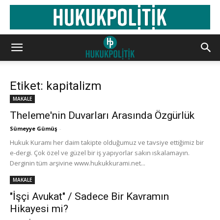
Etiket: kapitalizm
MAKALE
Theleme'nin Duvarları Arasında Özgürlük
Sümeyye Gümüş
-
Hukuk Kuramı her daim takipte olduğumuz ve tavsiye ettiğimiz bir
e-dergi. Çok özel ve güzel bir iş yapıyorlar sakın ıskalamayın.
Derginin tüm arşivine www.hukukkurami.net...
MAKALE
"İşçi Avukat" / Sadece Bir Kavramın
Hikayesi mi?