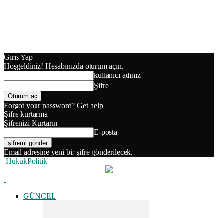
Giriş Yap
Hoşgeldiniz! Hesabınızda oturum açın.
kullanıcı adınız
Şifre
Forgot your password? Get help
Şifre kurtarma
Şifrenizi Kurtarın
E-posta
Email adresine yeni bir şifre gönderilecek.
HukukPolitik
GÜNCEL