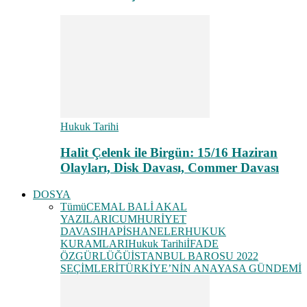
Hukuk Tarihi
Halit Çelenk ile Birgün: 15/16 Haziran
Olayları, Disk Davası, Commer Davası
DOSYA
Tümü
CEMAL BALİ AKAL
YAZILARI
CUMHURİYET
DAVASI
HAPİSHANELER
HUKUK
KURAMLARI
Hukuk Tarihi
İFADE
ÖZGÜRLÜĞÜ
İSTANBUL BAROSU 2022
SEÇİMLERİ
TÜRKİYE’NİN ANAYASA GÜNDEMİ