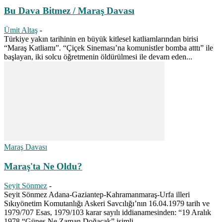
Bu Dava Bitmez / Maraş Davası
Ümit Altaş
-
Türkiye yakın tarihinin en büyük kitlesel katliamlarından birisi
“Maraş Katliamı”. “Çiçek Sineması’na komunistler bomba atttı” ile
başlayan, iki solcu öğretmenin öldürülmesi ile devam eden...
Maraş Davası
Maraş'ta Ne Oldu?
Seyit Sönmez
-
Seyit Sönmez Adana-Gaziantep-Kahramanmaraş-Urfa illeri
Sıkıyönetim Komutanlığı Askeri Savcılığı’nın 16.04.1979 tarih ve
1979/707 Esas, 1979/103 karar sayılı iddianamesinden: “19 Aralık
1978 “Güneş Ne Zaman Doğacak” isimli...