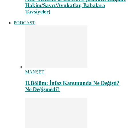
Hakim/Savcı/Avukatlar, Babalara
Tavsiyeler)
PODCAST
MANŞET
II.Bölüm: İnfaz Kanununda Ne Değişti?
Ne Değişmedi?