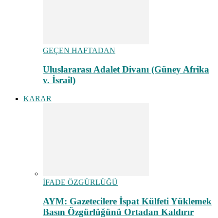
GEÇEN HAFTADAN
Uluslararası Adalet Divanı (Güney Afrika
v. İsrail)
KARAR
İFADE ÖZGÜRLÜĞÜ
AYM: Gazetecilere İspat Külfeti Yüklemek
Basın Özgürlüğünü Ortadan Kaldırır