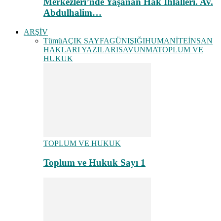
Merkezleri’nde Yaşanan Hak İhlalleri. Av.
Abdulhalim…
ARŞİV
Tümü
AÇIK SAYFA
GÜNIŞIĞI
HUMANİTE
İNSAN
HAKLARI YAZILARI
SAVUNMA
TOPLUM VE
HUKUK
TOPLUM VE HUKUK
Toplum ve Hukuk Sayı 1