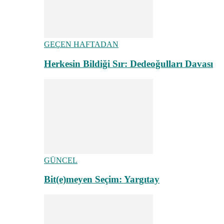
GEÇEN HAFTADAN
Herkesin Bildiği Sır: Dedeoğulları Davası
GÜNCEL
Bit(e)meyen Seçim: Yargıtay