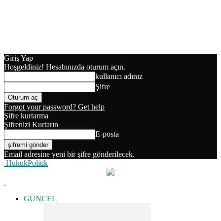
Giriş Yap
Hoşgeldiniz! Hesabınızda oturum açın.
kullanıcı adınız
Şifre
Forgot your password? Get help
Şifre kurtarma
Şifrenizi Kurtarın
E-posta
Email adresine yeni bir şifre gönderilecek.
HukukPolitik
GÜNCEL