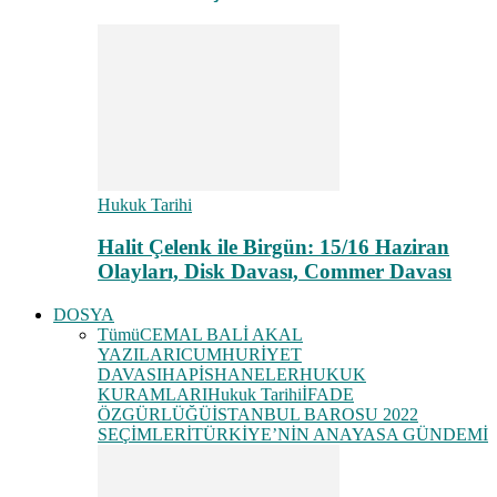
Hukuk Tarihi
Halit Çelenk ile Birgün: 15/16 Haziran
Olayları, Disk Davası, Commer Davası
DOSYA
Tümü
CEMAL BALİ AKAL
YAZILARI
CUMHURİYET
DAVASI
HAPİSHANELER
HUKUK
KURAMLARI
Hukuk Tarihi
İFADE
ÖZGÜRLÜĞÜ
İSTANBUL BAROSU 2022
SEÇİMLERİ
TÜRKİYE’NİN ANAYASA GÜNDEMİ