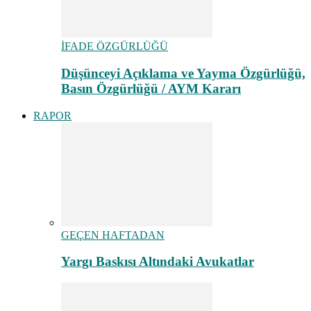
İFADE ÖZGÜRLÜĞÜ
Düşünceyi Açıklama ve Yayma Özgürlüğü,
Basın Özgürlüğü / AYM Kararı
RAPOR
GEÇEN HAFTADAN
Yargı Baskısı Altındaki Avukatlar