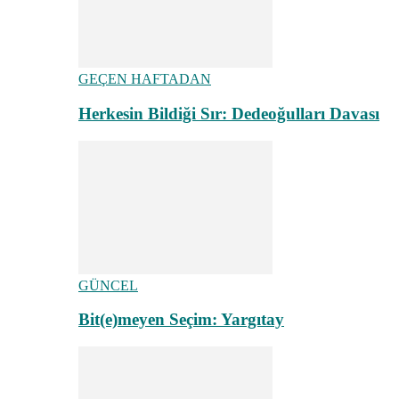
GEÇEN HAFTADAN
Herkesin Bildiği Sır: Dedeoğulları Davası
GÜNCEL
Bit(e)meyen Seçim: Yargıtay