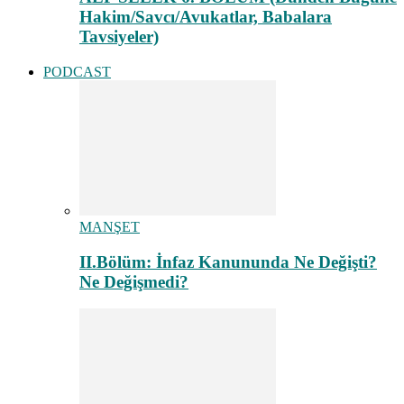
Hakim/Savcı/Avukatlar, Babalara
Tavsiyeler)
PODCAST
MANŞET
II.Bölüm: İnfaz Kanununda Ne Değişti?
Ne Değişmedi?