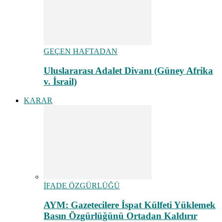
GEÇEN HAFTADAN
Uluslararası Adalet Divanı (Güney Afrika
v. İsrail)
KARAR
İFADE ÖZGÜRLÜĞÜ
AYM: Gazetecilere İspat Külfeti Yüklemek
Basın Özgürlüğünü Ortadan Kaldırır