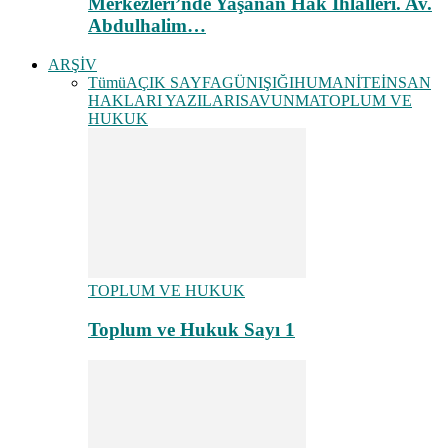
Merkezleri’nde Yaşanan Hak İhlalleri. Av.
Abdulhalim…
ARŞİV
Tümü
AÇIK SAYFA
GÜNIŞIĞI
HUMANİTE
İNSAN
HAKLARI YAZILARI
SAVUNMA
TOPLUM VE
HUKUK
TOPLUM VE HUKUK
Toplum ve Hukuk Sayı 1