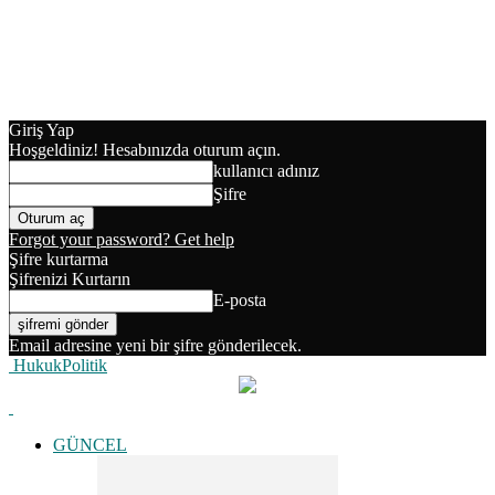
Giriş Yap
Hoşgeldiniz! Hesabınızda oturum açın.
kullanıcı adınız
Şifre
Forgot your password? Get help
Şifre kurtarma
Şifrenizi Kurtarın
E-posta
Email adresine yeni bir şifre gönderilecek.
HukukPolitik
GÜNCEL