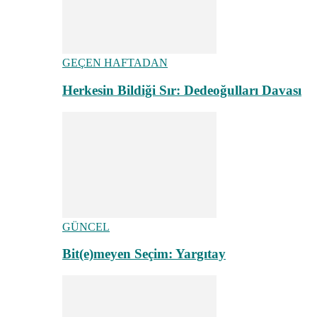
GEÇEN HAFTADAN
Herkesin Bildiği Sır: Dedeoğulları Davası
GÜNCEL
Bit(e)meyen Seçim: Yargıtay