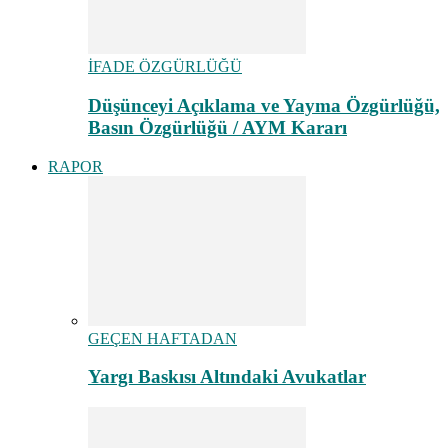
İFADE ÖZGÜRLÜĞÜ
Düşünceyi Açıklama ve Yayma Özgürlüğü,
Basın Özgürlüğü / AYM Kararı
RAPOR
GEÇEN HAFTADAN
Yargı Baskısı Altındaki Avukatlar