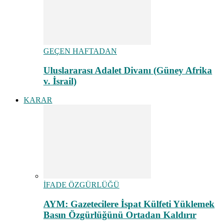
GEÇEN HAFTADAN
Uluslararası Adalet Divanı (Güney Afrika
v. İsrail)
KARAR
İFADE ÖZGÜRLÜĞÜ
AYM: Gazetecilere İspat Külfeti Yüklemek
Basın Özgürlüğünü Ortadan Kaldırır