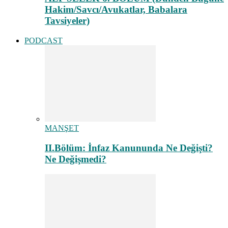
Hakim/Savcı/Avukatlar, Babalara
Tavsiyeler)
PODCAST
MANŞET
II.Bölüm: İnfaz Kanununda Ne Değişti?
Ne Değişmedi?