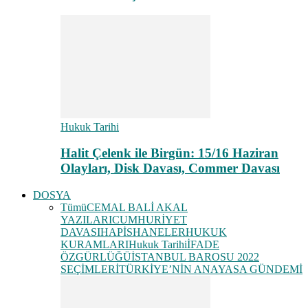
Hukuk Tarihi
Halit Çelenk ile Birgün: 15/16 Haziran
Olayları, Disk Davası, Commer Davası
DOSYA
Tümü
CEMAL BALİ AKAL
YAZILARI
CUMHURİYET
DAVASI
HAPİSHANELER
HUKUK
KURAMLARI
Hukuk Tarihi
İFADE
ÖZGÜRLÜĞÜ
İSTANBUL BAROSU 2022
SEÇİMLERİ
TÜRKİYE’NİN ANAYASA GÜNDEMİ