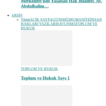
Merkezleri’nde Yaşanan Hak İhlalleri. Av.
Abdulhalim…
ARŞİV
Tümü
AÇIK SAYFA
GÜNIŞIĞI
HUMANİTE
İNSAN
HAKLARI YAZILARI
SAVUNMA
TOPLUM VE
HUKUK
TOPLUM VE HUKUK
Toplum ve Hukuk Sayı 1